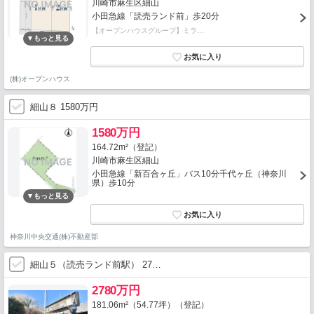
川崎市麻生区細山
小田急線「読売ランド前」歩20分
【オープンハウスグループ】ミラ…
(株)オープンハウス
細山８ 1580万円
1580万円
164.72m²（登記）
川崎市麻生区細山
小田急線「新百合ヶ丘」バス10分千代ヶ丘（神奈川
県）歩10分
神奈川中央交通(株)不動産部
細山５（読売ランド前駅） 27…
2780万円
181.06m²（54.77坪）（登記）