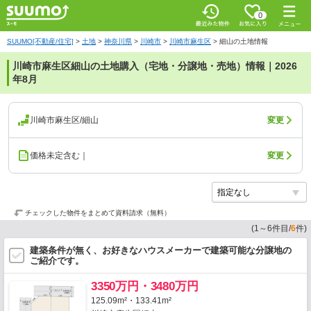
0
SUUMO[不動産/住宅]
>
土地
>
神奈川県
>
川崎市
>
川崎市麻生区
>
細山の土地情報
川崎市麻生区細山の土地購入（宅地・分譲地・売地）情報｜2026
年8月
川崎市麻生区/細山
変更
価格未定含む｜
変更
チェックした物件をまとめて資料請求（無料）
(
1
～
6
件目/
6
件)
建築条件が無く、お好きなハウスメーカーで建築可能な分譲地の
ご紹介です。
3350万円・3480万円
125.09m²・133.41m²