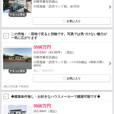
川崎市麻生区細山
小田急線「読売ランド前」歩15分
この売地・・現地で見ると別物です。写真では気づけない魅力が
一気に広がります
3500万円
310.63m²（93.96坪）（登記）
川崎市麻生区細山
小田急線「読売ランド前」バス4分細山（神奈川県）
歩6分
細山７ 3500万円
(株)三和住建 不動産部
◆建築条件無し・お好きなハウスメーカーで建築可能です◆
3500万円
161.84m²（登記）