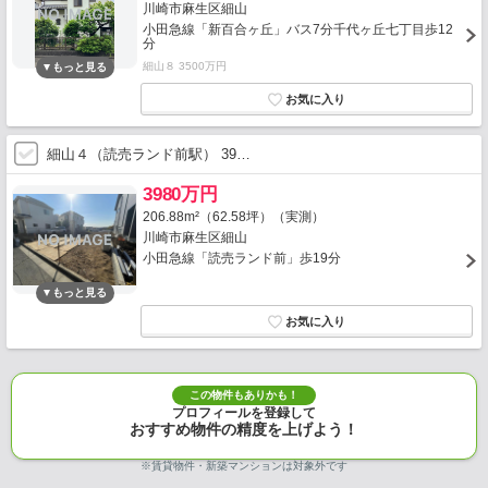
川崎市麻生区細山
小田急線「新百合ヶ丘」バス7分千代ヶ丘七丁目歩12
分
細山８ 3500万円
細山４（読売ランド前駅） 39…
3980万円
206.88m²（62.58坪）（実測）
川崎市麻生区細山
小田急線「読売ランド前」歩19分
この物件もありかも！
プロフィールを登録して
おすすめ物件の精度を上げよう！
※賃貸物件・新築マンションは対象外です