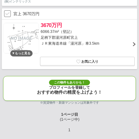
(株)インテリックス
宮上 3670万円
3670万円
6066.37m²（登記）
足柄下郡湯河原町宮上
ＪＲ東海道本線「湯河原」車3.5km
この物件もありかも！
プロフィールを登録して
おすすめ物件の精度を上げよう！
※賃貸物件・新築マンションは対象外です
1
ページ目
(
1
ページ中)
1