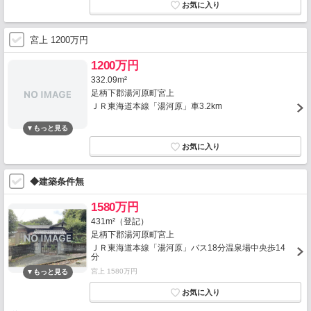
宮上 1200万円
1200万円
332.09m²
足柄下郡湯河原町宮上
ＪＲ東海道本線「湯河原」車3.2km
◆建築条件無
1580万円
431m²（登記）
足柄下郡湯河原町宮上
ＪＲ東海道本線「湯河原」バス18分温泉場中央歩14
分
宮上 1580万円