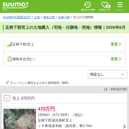
0
SUUMO[不動産/住宅]
>
土地
>
神奈川県
>
足柄下郡
>
宮上の土地情報
足柄下郡宮上の土地購入（宅地・分譲地・売地）情報｜2026年8月
足柄下郡/宮上
変更
価格未定含む｜
変更
チェックした物件をまとめて資料請求（無料）
(
1
～
6
件目/
6
件)
宮上 470万円
470万円
1559m²（471.59坪）（登記）
足柄下郡湯河原町宮上
ＪＲ東海道本線「湯河原」車3.7km