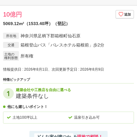
10億円
5069.12m²（1533.40坪）（登記）
神奈川県足柄下郡箱根町仙石原
所在地
箱根登山バス「パレスホテル箱根前」歩2分
交通
土地の
所有権
権利形態
情報提供日 : 2026年8月1日、次回更新予定日 : 2026年8月9日
特徴ピックアップ
建築会社や工務店を自由に選べる
建築条件なし
他にも嬉しいポイント！
土地100坪以上
温泉引き込み可
どんな家が建つか
現地で相談！
を