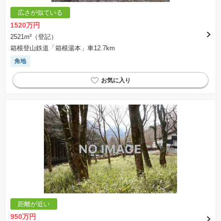
広さが似ている
1520万円
2521m²（登記）
箱根登山鉄道「箱根湯本」車12.7km
角地
距離が近い
950万円