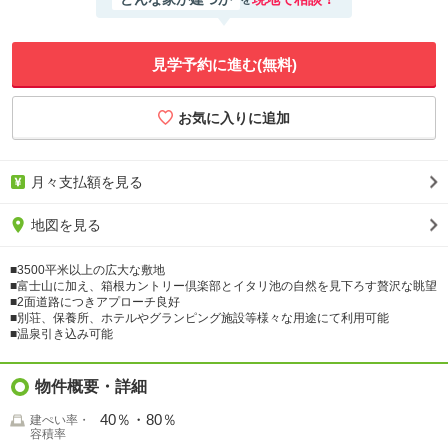
見学予約に進む(無料)
月々支払額を見る
地図を見る
■3500平米以上の広大な敷地
■富士山に加え、箱根カントリー倶楽部とイタリ池の自然を見下ろす贅沢な眺望
■2面道路につきアプローチ良好
■別荘、保養所、ホテルやグランピング施設等様々な用途にて利用可能
■温泉引き込み可能
物件概要・詳細
40％・80％
建ぺい率・
容積率