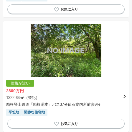
価格が近い
2800万円
1322.64m²（登記）
箱根登山鉄道「箱根湯本」バス37分仙石案内所前歩9分
平坦地
閑静な住宅地