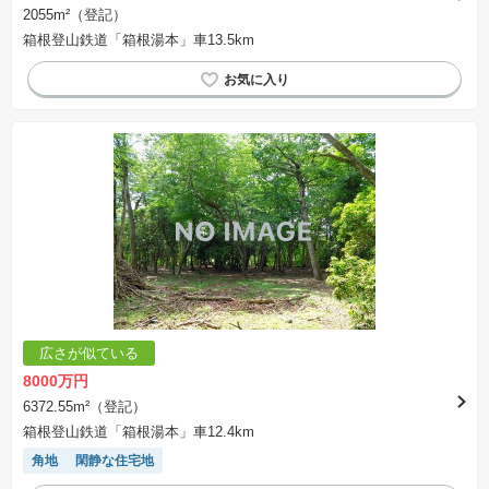
※取引にかかる費用：物件の契約手続き、決済、引き渡し時にかかる費用を表示しています。
2055m²（登記）
不動産会社によって表記有無が異なるため、ご自身で十分な確認をしていただくようにお願い
箱根登山鉄道「箱根湯本」車13.5km
いたします。
※掲載の省エネ性能ラベル内の物件・住棟・号室名称については最新のものに変更されている
場合があります。
広さが似ている
8000万円
6372.55m²（登記）
箱根登山鉄道「箱根湯本」車12.4km
角地
閑静な住宅地