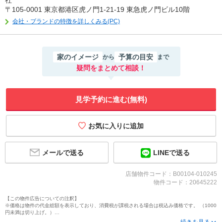
社
〒105-0001 東京都港区虎ノ門1-21-19 東急虎ノ門ビル10階
会社・ブランドの特徴を詳しくみる(PC)
家のイメージ
予算の目安
から
まで
疑問をまとめて相談！
見学予約に進む(無料)
メールで送る
LINEで送る
店舗物件コード：B00104-010245
物件コード：20645222
【この物件広告についての注釈】
※価格は物件の代金総額を表示しており、消費税が課税される場合は税込み価格です。 （1000
円未満は切り上げ。）
※写真に写っている、またはパース（絵）や間取り図に描かれている家具や車などは、特にコ