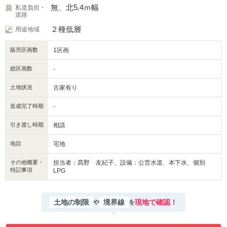
無、北5.4ｍ幅
私道負担・
道路
２種低層
用途地域
販売区画数
1区画
総区画数
-
土地状況
古家有り
造成完了時期
-
引き渡し時期
相談
地目
宅地
その他概要・
担当者：髙野 友紀子、設備：公営水道、本下水、個別
特記事項
LPG
土地の制限
境界線
現地で確認！
や
を