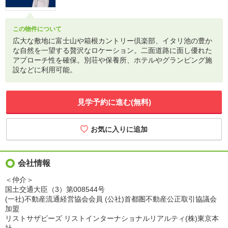
この物件について
広大な敷地に富士山や箱根カントリー倶楽部、イタリ池の豊か
な自然を一望する贅沢なロケーション。二面道路に面し優れた
アプローチ性を確保。別荘や保養所、ホテルやグランピング施
設などに利用可能。
見学予約に進む(無料)
会社情報
＜仲介＞
国土交通大臣（3）第008544号
(一社)不動産流通経営協会会員 (公社)首都圏不動産公正取引協議会
加盟
リストサザビーズ リストインターナショナルリアルティ(株)東京本