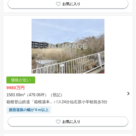
価格が近い
9980万円
1583.69m²（479.06坪）（登記）
箱根登山鉄道「箱根湯本」バス24分仙石原小学校前歩3分
接面道路の幅が６m以上