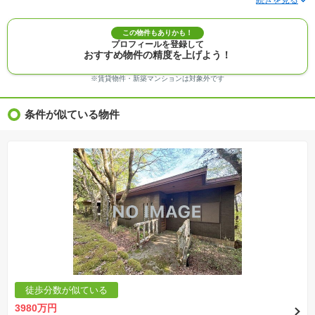
メントがない場合、販売価格に含まれません。
※敷地権利が定期借地権のものは価格に権利金を含みます。
※建築条件付き土地価格には、建物価格は含まれません。
この物件もありかも！
※物件情報は、原則として情報提供日の２日前に最終確認した情報です。
プロフィールを登録して
※完成予想図はいずれも外構、植栽、外観等実際のものとは多少異なることがあります。
おすすめ物件の精度を上げよう！
※モデルルーム・モデルハウス・展示場・ショールームの画像の場合、今回販売の物件と異な
る場合があります。
※ＣＧ合成の画像の場合、実際とは多少異なる場合があります。
※賃貸物件・新築マンションは対象外です
※物件特徴：販売戸数が複数の物件は、全ての住戸に該当しない項目もあります。
※完成後１年以上を経過した未入居物件が掲載される場合があります。ご了承ください。
※新着：物件情報が「SUUMO」に掲載された日から１週間表示されます。
条件が似ている物件
※価格更新：物件価格が変更された日から１週間表示されます。
※販売予定物件はすべて、販売開始するまで契約または予約の申込みはできません。
※購入の前には物件内容や契約条件についてご自身で十分な確認をしていただくようにお願い
いたします。
※建築条件土地の情報内に掲載されている、建物プラン例は、土地購入者の設計プランの参考
の一例であって、プランの採用可否は任意です。
※土地（建築条件なし）で「建物プラン例」が表記してある時、そのプラン例は特定の建築請
負会社によるもので、当該建築請負会社以外で建てた場合、同様のものが同価格で建てられる
とは限りません。また建築請負会社を特定するものではありません。
※建築条件付き土地とは、その土地に建築する建物の建築請負契約が、一定期間内に成立する
ことを条件として売買される土地のことをいいます。建築請負契約成立に向けて設計プランを
協議するため、土地購入者が自己の希望する建物の設計協議をするために必要な相当の期間の
交渉期間が設定され、その期間内で希望を満たすプランが実現できたかどうかにより結論を出
します。なお、この期間は概ね3ヶ月程度とされています。納得のいくプランが出来ず、建築請
負契約が成立しない場合、土地売買契約は白紙に戻り、土地契約にかかった代金（土地代金、
手付金など）は名目のいかんに関わらず、全て返却されます。
※課税対象物件の「価格」や「費用等」は消費税込みの「総額表示」で統一しています。
※「本体価格」とは、課税対象物件においては「消費税を除いた建物価格」と「土地価格」の
徒歩分数が似ている
合計額を指します。
※課税対象物件は消費税込みの総額表示のため、不動産広告の販売価格には本体価格の金額は
3980万円
表示されておりません。