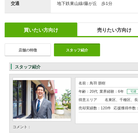
交通
地下鉄東山線/藤が丘 歩1分
買いたい方向け
売りたい方向け
店舗の特徴
スタッフ紹介
スタッフ紹介
名前：鳥羽 朋樹
年齢：20代 業界経験：6年
宅建
得意エリア
名東区、千種区、長
売却実績数：120件 応援獲得件数
コメント：