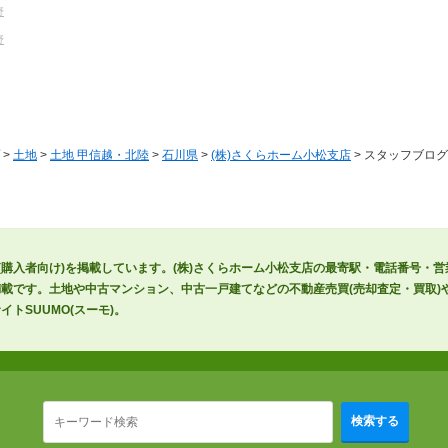
野
野
>
土地
>
土地 甲信越・北陸
>
石川県
>
(株)さくらホーム小松支店
> スタッフブログ
(購入者向け)を掲載しています。(株)さくらホーム小松支店の最寄駅・電話番号・
載です。土地や中古マンション、中古一戸建てなどの不動産売買(売却査定・買取)や
トSUUMO(スーモ)。
検索する