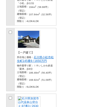
「小松」歩12分
2
土地面積：
194m
（58.68坪）
（登記）
2
建物面積：
107.64m
（32.56坪）
（登記）
間取り：
4LDK4LDK
【一戸建て】
石川県小松市松
所在地と価格：
生町145番9 / 1650万円
物件最寄り駅：
ＩＲいしかわ鉄道
「粟津」歩9分
2
土地面積：
186.48m
（56.40坪）
（登記）
2
建物面積：
168.92m
（51.09坪）
（登記）
間取り：
6LDK6LDK