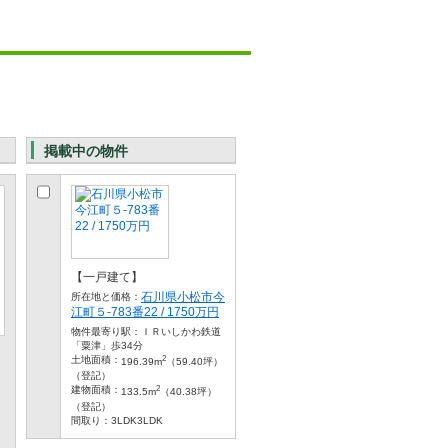
掲載中の物件
【一戸建て】
石川県小松市今
所在地と価格：
江町５-783番22 / 1750万円
物件最寄り駅：
ＩＲいしかわ鉄道
「粟津」歩34分
2
土地面積：
196.39m
（59.40坪）
（登記）
2
建物面積：
133.5m
（40.38坪）
（登記）
間取り：
3LDK3LDK