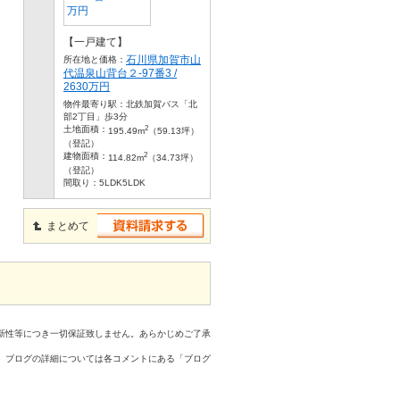
【一戸建て】
石川県加賀市山
所在地と価格：
代温泉山背台２-97番3 /
2630万円
物件最寄り駅：
北鉄加賀バス「北
部2丁目」歩3分
2
土地面積：
195.49m
（59.13坪）
（登記）
2
建物面積：
114.82m
（34.73坪）
（登記）
間取り：
5LDK5LDK
まとめて
新性等につき一切保証致しません。あらかじめご了承
、ブログの詳細については各コメントにある「ブログ