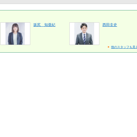
坂尻 知亜紀
西田圭史
他のスタッフも見