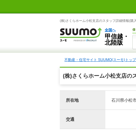
(株)さくらホーム小松支店のスタッフ詳細情報(購入
全国へ
借
甲信越・
北陸版
不動産・住宅サイト SUUMO(スーモ)トップ
(株)さくらホーム小松支店の
所在地
石川県小松市
交通