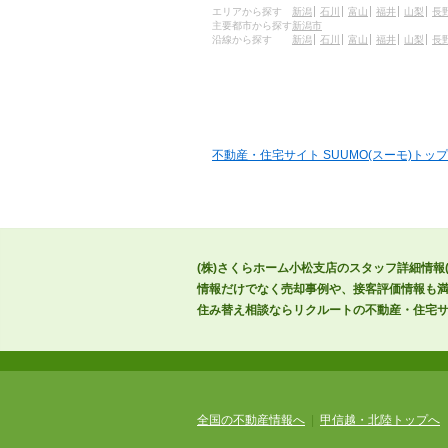
エリアから探す
新潟
石川
富山
福井
山梨
長
主要都市から探す
新潟市
沿線から探す
新潟
石川
富山
福井
山梨
長
不動産・住宅サイト SUUMO(スーモ)トップ
(株)さくらホーム小松支店のスタッフ詳細情報
情報だけでなく売却事例や、接客評価情報も満
住み替え相談ならリクルートの不動産・住宅サイ
全国の不動産情報へ
|
甲信越・北陸トップへ