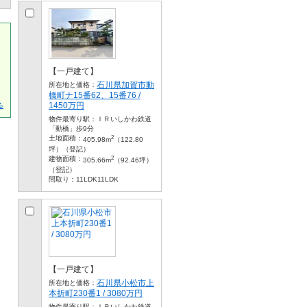
【一戸建て】
石川県加賀市動
所在地と価格：
橋町ナ15番62、15番76 /
1450万円
る
物件最寄り駅：
ＩＲいしかわ鉄道
「動橋」歩9分
2
土地面積：
405.98m
（122.80
坪）（登記）
2
建物面積：
305.66m
（92.46坪）
（登記）
間取り：
11LDK11LDK
【一戸建て】
石川県小松市上
所在地と価格：
本折町230番1 / 3080万円
物件最寄り駅：
ＩＲいしかわ鉄道