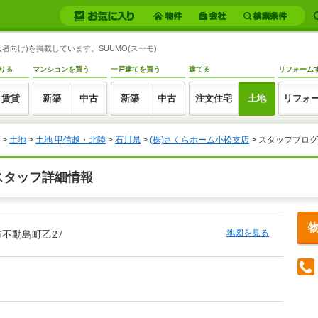
者向け)を掲載しています。SUUMO(スーモ)
りる
マンションを買う
一戸建てを買う
建てる
リフォーム
賃貸
新築
中古
新築
中古
注文住宅
土地
リフォ
>
土地
>
土地 甲信越・北陸
>
石川県
>
(株)さくらホーム小松支店
> スタッフブログ
スタッフ詳細情報
地図を見る
不動島町乙27