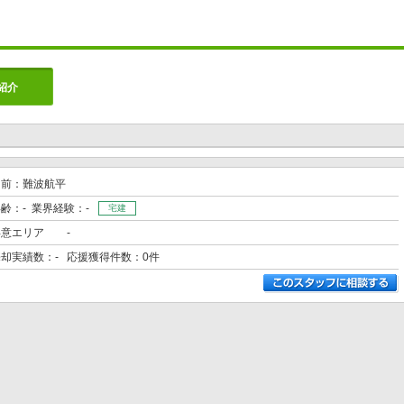
紹介
名前：難波航平
齢：- 業界経験：-
宅建
得意エリア
-
売却実績数：- 応援獲得件数：0件