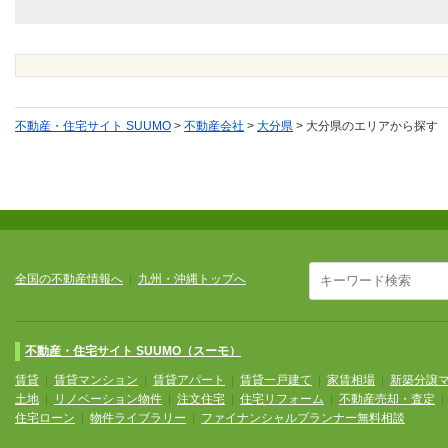
不動産・住宅サイト SUUMO
>
不動産会社
>
大分県
>
大分県のエリアから探す
全国の不動産情報へ
|
九州・沖縄トップへ
不動産・住宅サイト SUUMO（スーモ）
賃貸
|
賃貸マンション
|
賃貸アパート
|
賃貸一戸建て
|
家賃相場
|
新築分譲
土地
|
リノベーション物件
|
注文住宅
|
住宅リフォーム
|
不動産売却・査定
住宅ローン
|
物件ライブラリー
|
ファイナンシャルプランナー無料相談