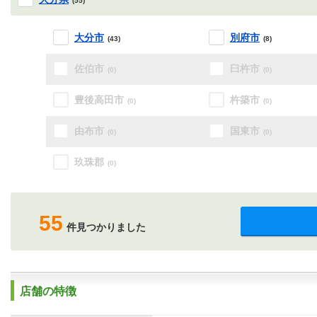
(55)
大分市
別府市
(43)
(8)
佐伯市
臼杵市
(0)
(0)
豊後高田市
杵築市
(0)
(0)
由布市
国東市
(0)
(0)
玖珠郡
(0)
55
件見つかりました
店舗の特徴