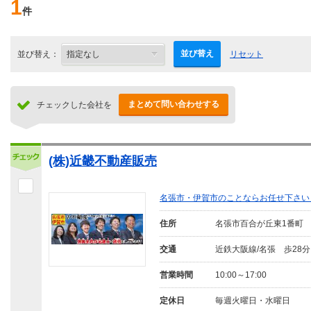
1
件
並び替え
並び替え：
リセット
まとめて問い合わせする
チェックした会社を
(株)近畿不動産販売
名張市・伊賀市のことならお任せ下さい
住所
名張市百合が丘東1番町
交通
近鉄大阪線/名張 歩28分
営業時間
10:00～17:00
定休日
毎週火曜日・水曜日