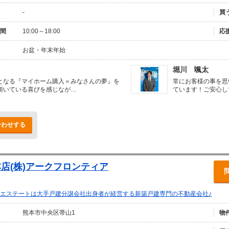
-
買
間
10:00～18:00
応
お盆・年末年始
堀川 颯太
となる『マイホーム購入＝みなさんの夢』を
常にお客様の事を思
頂いている喜びを感じなが…
ています！ご安心し
合わせする
店(株)アークフロンティア
エステートは大手戸建分譲会社出身者が経営する新築戸建専門の不動産会社♪
熊本市中央区帯山1
物