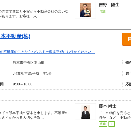
吉野 隆生
の売買で無知と不安から不動産会社の言いな
宅建
があります。お客様一人一…
本不動産(株)
の不動産のことならハウスドゥ熊本平成にお任せください！
熊本市中央区本山町
物
JR豊肥本線/平成 歩5分
買
間
9:00～18:00
応
-
藤本 尚士
スドゥ熊本平成の森本と申します。不動産の
「この物件を売ると
大きくかかわる大切な決断…
時か」など、不動産
宅建
FP