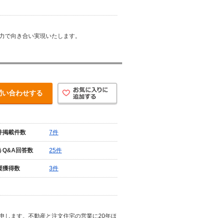
力で向き合い実現いたします。
問い合わせする
件掲載件数
7件
うQ&A回答数
25件
援獲得数
3件
申します。不動産と注文住宅の営業に20年ほ