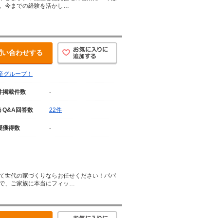
。今までの経験を活かし…
問い合わせする
産グループ！
件掲載件数
-
うQ&A回答数
22件
援獲得数
-
て世代の家づくりならお任せください！パパ
で、ご家族に本当にフィッ…