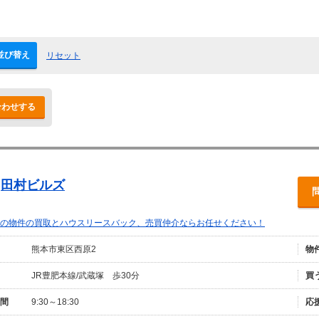
並び替え
リセット
合わせする
)田村ビルズ
の物件の買取とハウスリースバック、売買仲介ならお任せください！
熊本市東区西原2
物
JR豊肥本線/武蔵塚 歩30分
買
間
9:30～18:30
応