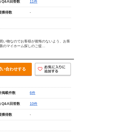
うQ&A回答数
11件
援獲得数
-
買い物なのでお客様が後悔のないよう、お客
善のマイホーム探しのご提…
問い合わせする
件掲載件数
6件
うQ&A回答数
10件
援獲得数
-