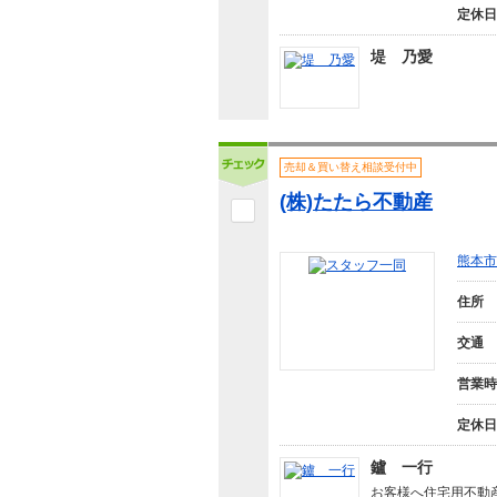
定休日
堤 乃愛
売却＆買い替え相談受付中
(株)たたら不動産
熊本市
住所
交通
営業時
定休日
鑪 一行
お客様へ住宅用不動