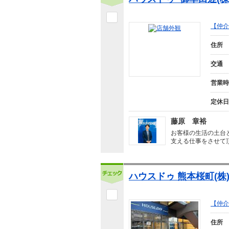
【仲介
住所
交通
営業時
定休日
藤原 章裕
お客様の生活の土台
支える仕事をさせて
ハウスドゥ 熊本桜町(株)
【仲介
住所