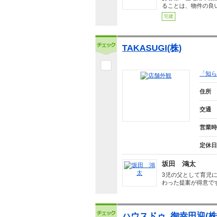
ることは、物件の良
宅建
TAKASUGI(株)
「知ら
住所
交通
営業時
定休日
坂田 鴻太
3児の父として育児
わった提案が得意で
ハウスドゥ 御幸田迎(株)