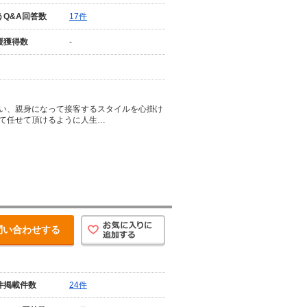
うQ&A回答数
17件
援獲得数
-
い、親身になって接客するスタイルを心掛け
て任せて頂けるように人生…
問い合わせする
件掲載件数
24件