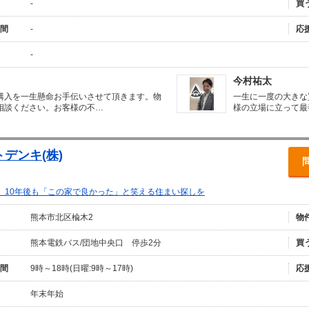
-
買
間
-
応
-
今村祐太
購入を一生懸命お手伝いさせて頂きます。物
一生に一度の大きな
相談ください。お客様の不…
様の立場に立って最
デンキ(株)
、10年後も「この家で良かった」と笑える住まい探しを
熊本市北区楡木2
物
熊本電鉄バス/団地中央口 停歩2分
買
間
9時～18時(日曜:9時～17時)
応
年末年始