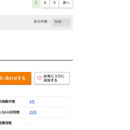
1
2
3
次へ
表示件数：
問い合わせする
件掲載件数
4件
うQ&A回答数
25件
援獲得数
-