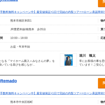
手数料無料キャンペーン中】最安値保証×1日で完結の内覧ツアー×ローン承認率90
熊本市南区幸田1
物
JR豊肥本線/南熊本 歩35分
買
間
10:00～18:00
応
お盆・年末年始
堀川 颯太
となる『マイホーム購入＝みなさんの夢』を
常にお客様の事を思
頂いている喜びを感じなが…
ています！ご安心し
Remado
手数料無料キャンペーン中】最安値保証×1日で完結の内覧ツアー×ローン承認率90
熊本市中央区桜町
物