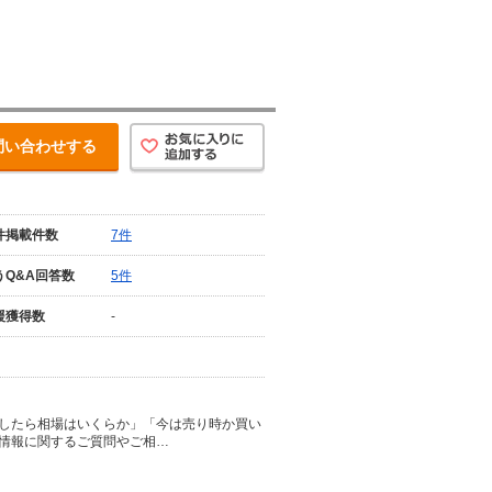
問い合わせする
件掲載件数
7件
うQ&A回答数
5件
援獲得数
-
したら相場はいくらか」「今は売り時か買い
情報に関するご質問やご相…