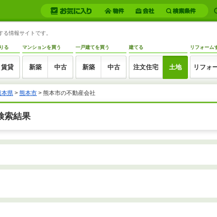
トする情報サイトです。
りる
マンションを買う
一戸建てを買う
建てる
リフォーム
賃貸
新築
中古
新築
中古
注文住宅
土地
リフォ
熊本県
>
熊本市
>
熊本市の不動産会社
検索結果