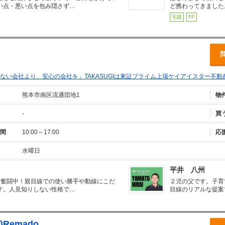
い点・悪い点を包み隠さず…
ど携わってきました
宅建
FP
ない会社より、安心の会社を」TAKASUGIは東証プライム上場ケイアイスター不動
熊本市南区流通団地1
物
-
買
間
10:00～17:00
応
水曜日
平井 八州
に奮闘中！親目線での使い勝手や動線にこだ
２児の父です。子育
す。人見知りしない性格で…
目線のリアルな提案
Remado