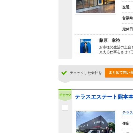
交通
営業時
定休日
藤原 章裕
お客様の生活の土台
支える仕事をさせて
まとめて問い
チェックした会社を
テラスエステート熊本本
テラス
住所