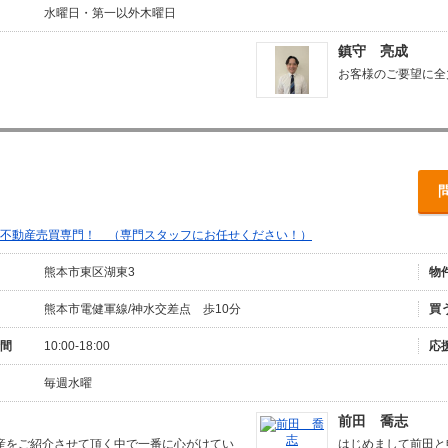
水曜日・第一以外木曜日
鎮守 亮成
お客様のご要望に全
不動産売買専門！ （専門スタッフにお任せください！）
熊本市東区湖東3
物
熊本市電健軍線/神水交差点 歩10分
買
間
10:00-18:00
応
毎週水曜
前田 喬志
産をご紹介させて頂く中で一番に心がけてい
はじめまして前田と