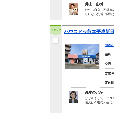
井上 直樹
わたし自身、不動産
りになった苦い経験
ハウスドゥ熊本平成新日
熊本市
住所
交通
営業時
定休日
森本のどか
はじめまして。ハウ
購入は今後の人生に