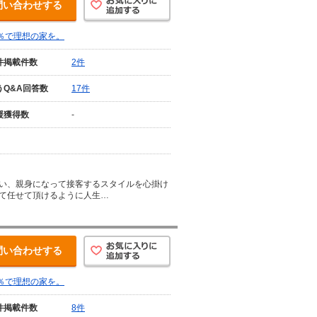
問い合わせする
％で理想の家を。
件掲載件数
2件
うQ&A回答数
17件
援獲得数
-
い、親身になって接客するスタイルを心掛け
て任せて頂けるように人生…
問い合わせする
％で理想の家を。
件掲載件数
8件