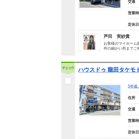
交通
営業時
定休日
芦田 実紗貴
お客様のマイホーム
件の細かい所までご
ハウスドゥ 龍田タケモト
5年後
住所
交通
営業時
定休日