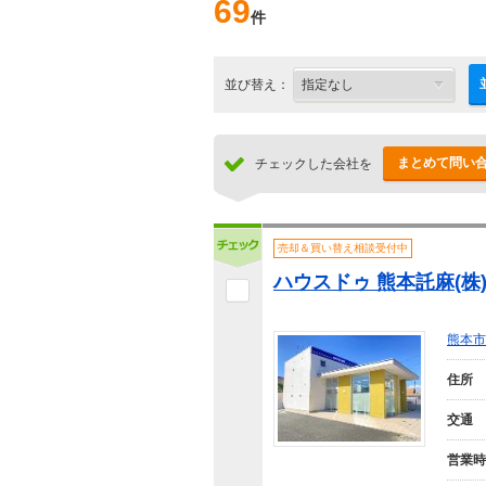
69
件
並び替え：
まとめて問い
チェックした会社を
売却＆買い替え相談受付中
ハウスドゥ 熊本託麻(株
熊本市
住所
交通
営業時