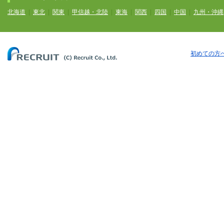
北海道
|
東北
|
関東
|
甲信越・北陸
|
東海
|
関西
|
四国
|
中国
|
九州・沖縄
初めての方