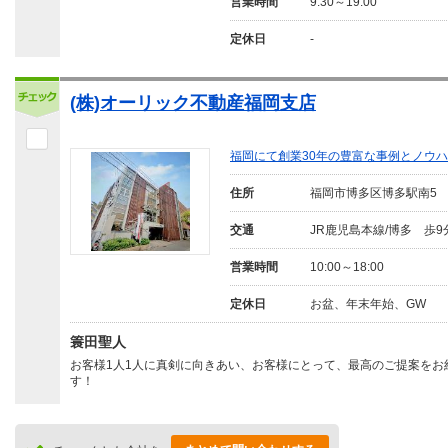
営業時間
9:30～19:00
定休日
-
(株)オーリック不動産福岡支店
福岡にて創業30年の豊富な事例とノウ
住所
福岡市博多区博多駅南5
交通
JR鹿児島本線/博多 歩9
営業時間
10:00～18:00
定休日
お盆、年末年始、GW
簑田聖人
お客様1人1人に真剣に向きあい、お客様にとって、最高のご提案をお
す！