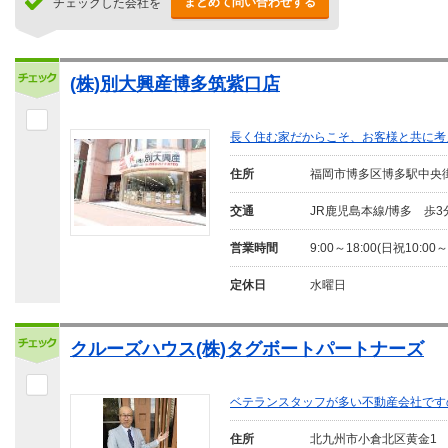
まとめて問い合わせする
チェックした会社を
(株)別大興産博多筑紫口店
長く住む家だからこそ、お客様と共に考
住所
福岡市博多区博多駅中央
交通
JR鹿児島本線/博多 歩3
営業時間
9:00～18:00(日祝10:00～
定休日
水曜日
クルーズハウス(株)タグボートパートナーズ
ベテランスタッフが多い不動産会社です
住所
北九州市小倉北区黄金1