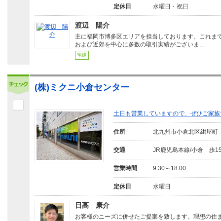
定休日
水曜日・祝日
渡辺 陽介
主に福岡市博多区エリアを担当しております。これま
および近郊を中心に多数の取引実績がございま…
宅建
(株)ミクニ小倉センター
土日も営業していますので、ぜひご家族
住所
北九州市小倉北区紺屋町
交通
JR鹿児島本線/小倉 歩1
営業時間
9:30～18:00
定休日
水曜日
日髙 康介
お客様のニーズに併せたご提案を致します。理想の住