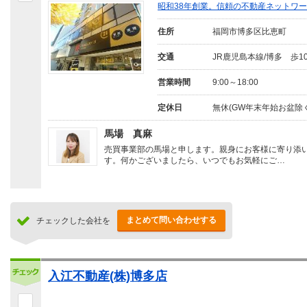
昭和38年創業。信頼の不動産ネットワー
住所
福岡市博多区比恵町
交通
JR鹿児島本線/博多 歩1
営業時間
9:00～18:00
定休日
無休(GW年末年始お盆除く
馬場 真麻
売買事業部の馬場と申します。親身にお客様に寄り添
す。何かございましたら、いつでもお気軽にご…
まとめて問い合わせする
チェックした会社を
入江不動産(株)博多店