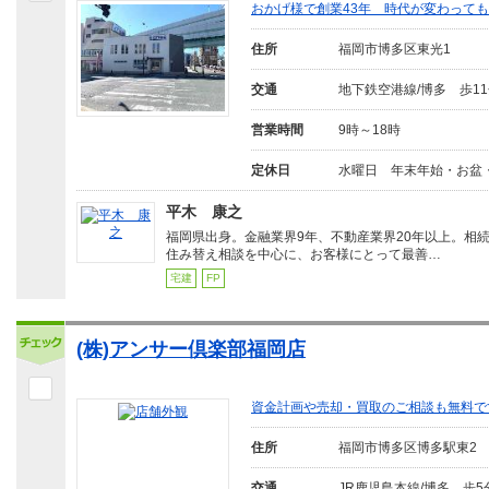
おかげ様で創業43年 時代が変わって
住所
福岡市博多区東光1
交通
地下鉄空港線/博多 歩1
営業時間
9時～18時
定休日
水曜日 年末年始・お盆
平木 康之
福岡県出身。金融業界9年、不動産業界20年以上。相
住み替え相談を中心に、お客様にとって最善…
宅建
FP
(株)アンサー倶楽部福岡店
資金計画や売却・買取のご相談も無料で
住所
福岡市博多区博多駅東2
交通
JR鹿児島本線/博多 歩5