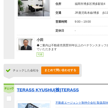
住所
福岡市博多区博多駅前4
交通
JR鹿児島本線/博多 歩1
営業時間
9:00～19:00
定休日
-
小田
◆ご案内は不動産売買歴30年以上のベテランスタッフ
ていただきます
宅建
まとめて問い合わせする
チェックした会社を
TERASS KYUSHU(株)TERASS
不動産エージェント制仲介会社 取扱高N