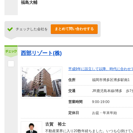
福島大輔
まとめて問い合わせする
チェックした会社を
西部リゾート(株)
平成9年に設立して以降、時代に合わせ
住所
福岡市博多区博多駅南1
交通
JR鹿児島本線/博多 歩7
営業時間
9:00-19:00
定休日
お盆・年末年始
古賀 裕士
不動産業界に入り20数年経ちました。いつも心掛けて