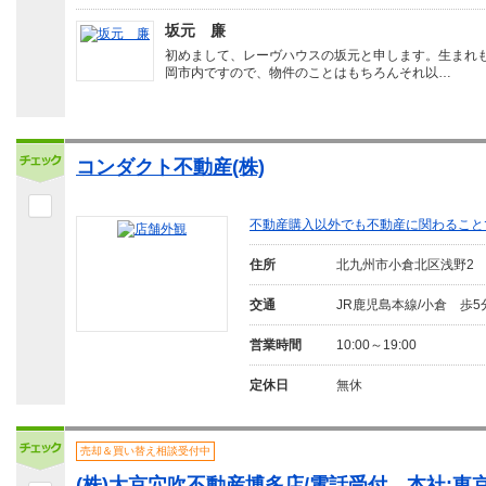
坂元 廉
初めまして、レーヴハウスの坂元と申します。生まれ
岡市内ですので、物件のことはもちろんそれ以…
コンダクト不動産(株)
不動産購入以外でも不動産に関わること
住所
北九州市小倉北区浅野2
交通
JR鹿児島本線/小倉 歩5
営業時間
10:00～19:00
定休日
無休
売却＆買い替え相談受付中
(株)大京穴吹不動産博多店/電話受付→本社:東