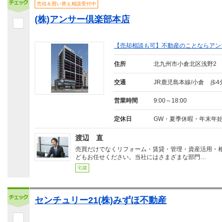
売却＆買い替え相談受付中
(株)アンサー倶楽部本店
【売却相談も可】不動産のことならアン
住所
北九州市小倉北区浅野2
交通
JR鹿児島本線/小倉 歩4
営業時間
9:00～18:00
定休日
GW・夏季休暇・年末年
渡辺 直
売買だけでなくリフォーム・賃貸・管理・資産活用・
どもお任せください。当社にはさまざまな部門…
宅建
センチュリー21(株)みずほ不動産