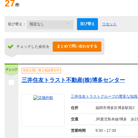
27
件
並び替え
並び替え：
リセット
まとめて問い合わせする
チェックした会社を
売却＆買い替え相談受付中
三井住友トラスト不動産(株)博多センター
三井住友トラストグループの豊富な知識
住所
福岡市博多区博多駅前2
交通
JR鹿児島本線/博多 歩2
営業時間
9:30～17:30