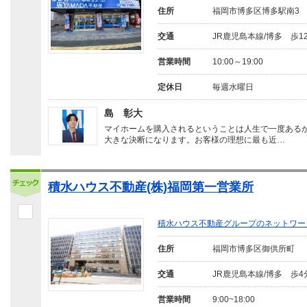
住所
福岡市博多区博多駅南3
交通
JR鹿児島本線/博多 歩1
営業時間
10:00～19:00
定休日
毎週水曜日
島 彰大
マイホームを購入されるということは人生で一度ある
大きな決断になります。お客様の理想に最も近…
積水ハウス不動産(株)福岡第一営業所
積水ハウス不動産グループのネットワー
住所
福岡市博多区御供所町
交通
JR鹿児島本線/博多 歩4
営業時間
9:00~18:00