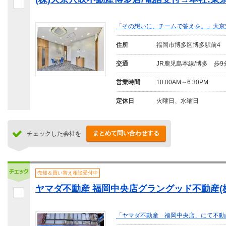
「その想いに、チームで答えを。」大京
住所
福岡市博多区博多駅前4
交通
JR鹿児島本線/博多 歩9
営業時間
10:00AM～6:30PM
定休日
火曜日、水曜日
まとめて問い合わせする
チェックした会社を
売却＆買い替え相談受付中
ヤマダ不動産 福岡中央店グラングッド不動産(
「ヤマダ不動産 福岡中央店」にて不動