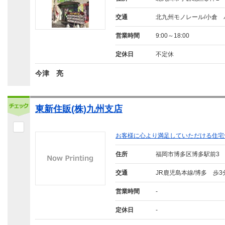
交通
北九州モノレール/小倉 
営業時間
9:00～18:00
定休日
不定休
今津 亮
東新住販(株)九州支店
お客様に心より満足していただける住宅
住所
福岡市博多区博多駅前3
交通
JR鹿児島本線/博多 歩3
営業時間
-
定休日
-