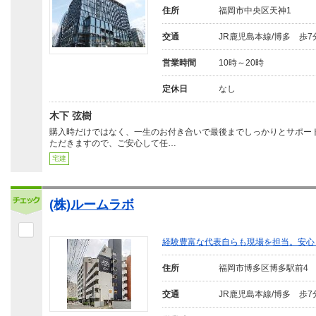
住所
福岡市中央区天神1
交通
JR鹿児島本線/博多 歩7
営業時間
10時～20時
定休日
なし
木下 弦樹
購入時だけではなく、一生のお付き合いで最後までしっかりとサポー
ただきますので、ご安心して任…
宅建
(株)ルームラボ
経験豊富な代表自らも現場を担当。安心
住所
福岡市博多区博多駅前4
交通
JR鹿児島本線/博多 歩7