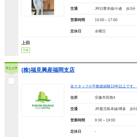
交通
JR日豊本線/小倉 歩3分
営業時間
10:00～17:00
定休日
水曜日
上田
宅建
(株)福見興産福岡支店
全スタッフが不動産経験10年以上です
住所
宗像市田熊4
交通
JR鹿児島本線/博多 歩5
営業時間
9:30～19:00
定休日
-