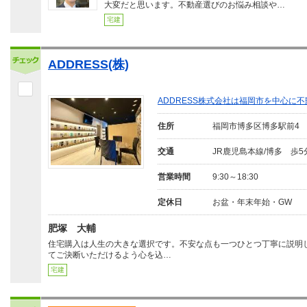
大変だと思います。不動産選びのお悩み相談や…
宅建
ADDRESS(株)
ADDRESS株式会社は福岡市を中心に
住所
福岡市博多区博多駅前4
交通
JR鹿児島本線/博多 歩5
営業時間
9:30～18:30
定休日
お盆・年末年始・GW
肥塚 大輔
住宅購入は人生の大きな選択です。不安な点も一つひとつ丁寧に説明
てご決断いただけるよう心を込…
宅建