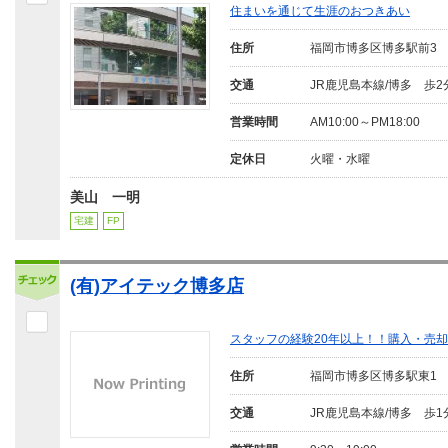
住まいを通じて生涯のおつきあい
住所
福岡市博多区博多駅前3
交通
JR鹿児島本線/博多 歩2
営業時間
AM10:00～PM18:00
定休日
火曜・水曜
美山 一明
宅建
FP
(有)アイテック博多店
スタッフの経験20年以上！！購入・売
住所
福岡市博多区博多駅東1
交通
JR鹿児島本線/博多 歩1