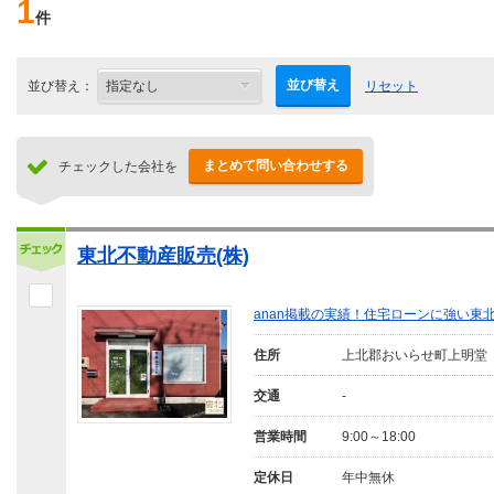
1
件
並び替え
並び替え：
リセット
まとめて問い合わせする
チェックした会社を
東北不動産販売(株)
anan掲載の実績！住宅ローンに強い東
住所
上北郡おいらせ町上明堂
交通
-
営業時間
9:00～18:00
定休日
年中無休