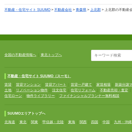
不動産・住宅サイト SUUMO
>
不動産会社
>
青森県
>
上北郡
>
上北郡の不動産
全国の不動産情報へ
|
東北トップへ
不動産・住宅サイト SUUMO（スーモ）
賃貸
|
賃貸マンション
|
賃貸アパート
|
賃貸一戸建て
|
家賃相場
|
新築分譲
土地
|
リノベーション物件
|
注文住宅
|
住宅リフォーム
|
不動産売却・査定
住宅ローン
|
物件ライブラリー
|
ファイナンシャルプランナー無料相談
SUUMOエリアトップへ
北海道
|
東北
|
関東
|
甲信越・北陸
|
東海
|
関西
|
四国
|
中国
|
九州・沖縄