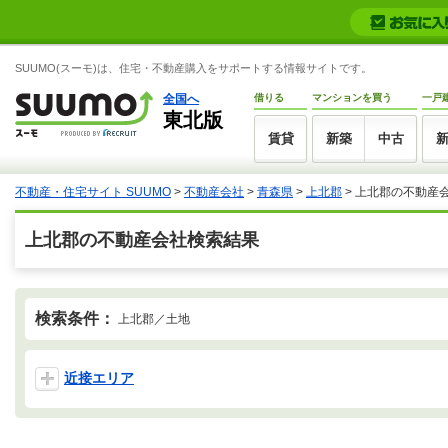
SUUMO(スーモ)は、住宅・不動産購入をサポートする情報サイトです。
全国へ
借りる
マンションを買う
一戸
東北版
賃貸
新築
中古
不動産・住宅サイト SUUMO
>
不動産会社
>
青森県
>
上北郡
>
上北郡の不動産
上北郡の不動産会社検索結果
検索条件：
上北郡／土地
近接エリア