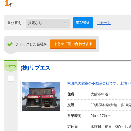
1
件
並び替え
並び替え：
リセット
まとめて問い合わせする
チェックした会社を
(株)リブエス
秋田県大館市の不動産会社です。土地・
住所
大館市中道1
交通
JR奥羽本線/大館 歩10
営業時間
9時～17時半
定休日
水曜日、祝日 GW・お