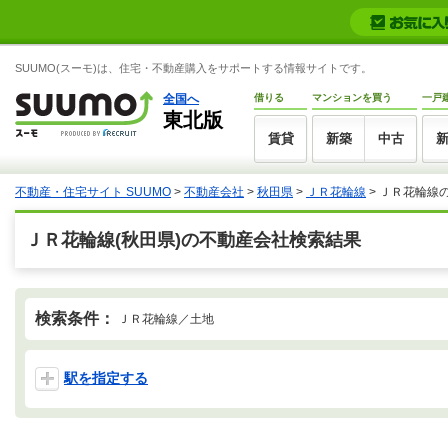
SUUMO(スーモ)は、住宅・不動産購入をサポートする情報サイトです。
全国へ
借りる
マンションを買う
一戸
東北版
賃貸
新築
中古
不動産・住宅サイト SUUMO
>
不動産会社
>
秋田県
>
ＪＲ花輪線
>
ＪＲ花輪線
ＪＲ花輪線(秋田県)の不動産会社検索結果
検索条件：
ＪＲ花輪線／土地
駅を指定する