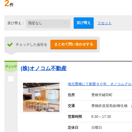
2
件
並び替え
並び替え：
リセット
まとめて問い合わせする
チェックした会社を
(株)オノコム不動産
地元豊橋にて創業９０年、オノコムグル
住所
豊橋市鍵田町
交通
豊橋鉄道渥美線/柳生橋 
営業時間
8:30～17:30
定休日
日曜日