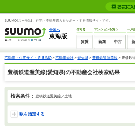
SUUMO(スーモ)は、住宅・不動産購入をサポートする情報サイトです。
全国へ
借りる
マンションを買う
一戸
東海版
賃貸
新築
中古
不動産・住宅サイト SUUMO
>
不動産会社
>
愛知県
>
豊橋鉄道渥美線
>
豊橋鉄
豊橋鉄道渥美線(愛知県)の不動産会社検索結果
検索条件：
豊橋鉄道渥美線／土地
駅を指定する