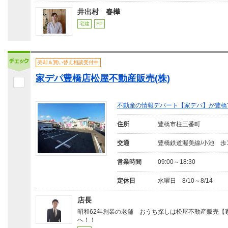
井出村 春樺
宅建
FP
売却＆買い替え相談受付中
家デパ豊橋店松屋不動産販売(株)
不動産の情報デパート【家デパ】が豊橋
住所
豊橋市柱三番町
交通
豊橋鉄道渥美線/小池 歩
営業時間
09:00～18:30
定休日
水曜日 8/10～8/14
店長
昭和62年創業の老舗 おうち探しは松屋不動産販売【
へ！！