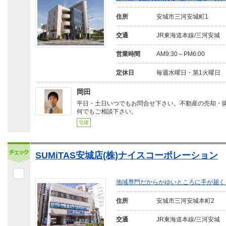
住所
安城市三河安城町1
交通
JR東海道本線/三河安城 
営業時間
AM9:30～PM6:00
定休日
毎週水曜日・第1火曜日
岡田
平日・土日いつでもお問合せ下さい。不動産の売却・
何でもご相談下さい。
宅建
SUMiTAS安城店(株)ナイスコーポレーション
地域専門だからかゆいところに手が届く
住所
安城市三河安城本町2
交通
JR東海道本線/三河安城 