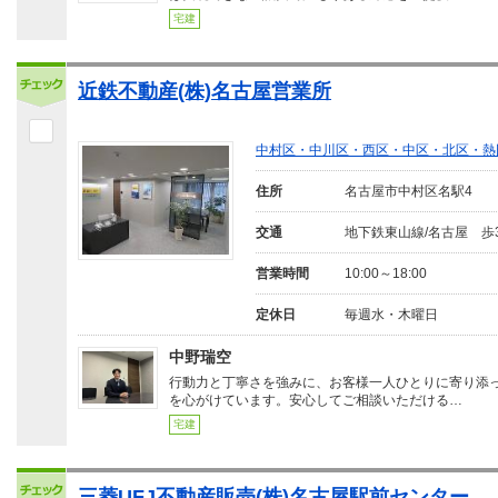
宅建
近鉄不動産(株)名古屋営業所
中村区・中川区・西区・中区・北区・熱
住所
名古屋市中村区名駅4
交通
地下鉄東山線/名古屋 歩
営業時間
10:00～18:00
定休日
毎週水・木曜日
中野瑞空
行動力と丁寧さを強みに、お客様一人ひとりに寄り添
を心がけています。安心してご相談いただける…
宅建
三菱UFJ不動産販売(株)名古屋駅前センター