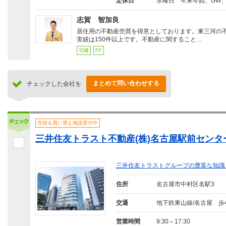
定休日
水曜日 年末年始、GW
志賀 智加良
居住用の不動産売買を得意としております。東三河の
実績は150件以上です。不動産に関すること…
宅建
FP
まとめて問い合わせする
チェックした会社を
売却＆買い替え相談受付中
三井住友トラスト不動産(株)名古屋駅前センタ
三井住友トラストグループの豊富な知識
住所
名古屋市中村区名駅3
交通
地下鉄東山線/名古屋 歩
営業時間
9:30～17:30