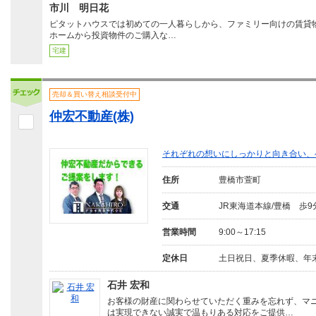
市川 明日花
ピタットハウスでは初めての一人暮らしから、ファミリー向けの賃貸
ホームから投資物件のご購入な…
宅建
売却＆買い替え相談受付中
仲宏不動産(株)
それぞれの想いにしっかりと向き合い、
住所
豊橋市萱町
交通
JR東海道本線/豊橋 歩9
営業時間
9:00～17:15
定休日
土日祝日、夏季休暇、年
石井 宏和
お客様の財産に関わらせていただく重みを忘れず、マ
は実現できない誠実で温もりある対応をご提供…