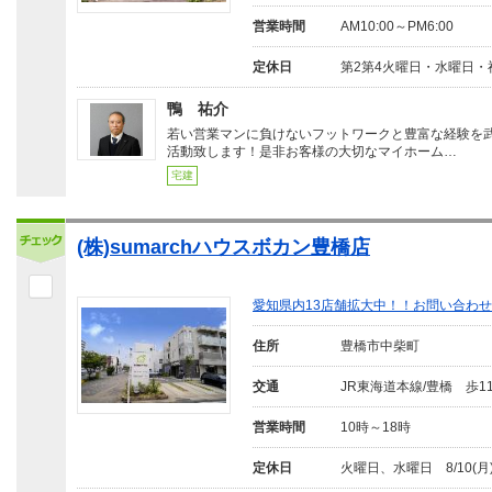
営業時間
AM10:00～PM6:00
定休日
第2第4火曜日・水曜日・
鴨 祐介
若い営業マンに負けないフットワークと豊富な経験を
活動致します！是非お客様の大切なマイホーム…
宅建
(株)sumarchハウスボカン豊橋店
愛知県内13店舗拡大中！！お問い合わ
住所
豊橋市中柴町
交通
JR東海道本線/豊橋 歩1
営業時間
10時～18時
定休日
火曜日、水曜日 8/10(月)～