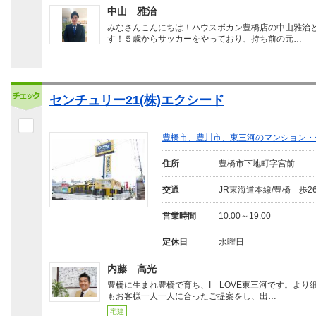
中山 雅治
みなさんこんにちは！ハウスボカン豊橋店の中山雅治
す！５歳からサッカーをやっており、持ち前の元…
センチュリー21(株)エクシード
豊橋市、豊川市、東三河のマンション・
住所
豊橋市下地町字宮前
交通
JR東海道本線/豊橋 歩2
営業時間
10:00～19:00
定休日
水曜日
内藤 高光
豊橋に生まれ豊橋で育ち、I LOVE東三河です。より
もお客様一人一人に合ったご提案をし、出…
宅建