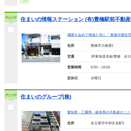
宅建
住まいの情報ステーション (有)豊橋駅前不動産
感謝を込めて地域と共に『 新築分譲住宅
住所
豊橋市大橋通1
交通
JR東海道本線/豊橋 歩1
営業時間
9:00～18:00
定休日
水曜日
住まいのグループ(株)
愛知県・三重県・岐阜県の不動産のこと
住所
名古屋市中村区名駅3