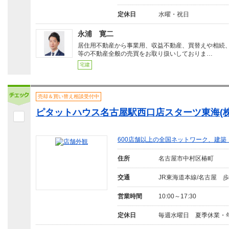
定休日
水曜・祝日
永浦 寛二
居住用不動産から事業用、収益不動産、買替えや相続
等の不動産全般の売買をお取り扱いしておりま…
宅建
売却＆買い替え相談受付中
ピタットハウス名古屋駅西口店スターツ東海(株
600店舗以上の全国ネットワーク、建
住所
名古屋市中村区椿町
交通
JR東海道本線/名古屋 歩
営業時間
10:00～17:30
定休日
毎週水曜日 夏季休業・