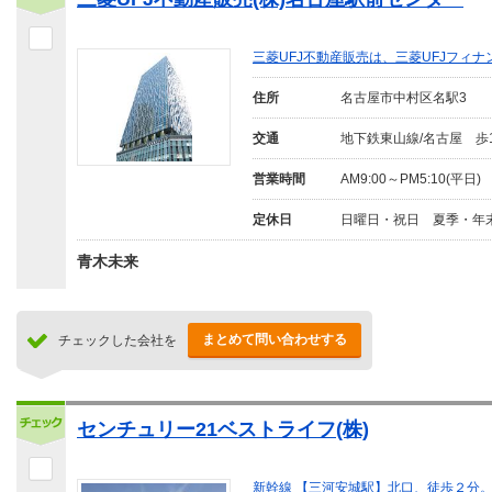
三菱UFJ不動産販売は、三菱UFJフィナ
住所
名古屋市中村区名駅3
交通
地下鉄東山線/名古屋 歩
営業時間
AM9:00～PM5:10(平日)
定休日
日曜日・祝日 夏季・年
青木未来
まとめて問い合わせする
チェックした会社を
センチュリー21ベストライフ(株)
新幹線 【三河安城駅】北口、徒歩２分