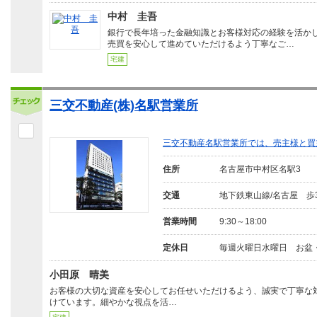
中村 圭吾
銀行で長年培った金融知識とお客様対応の経験を活か
売買を安心して進めていただけるよう丁寧なご…
宅建
三交不動産(株)名駅営業所
三交不動産名駅営業所では、売主様と買
住所
名古屋市中村区名駅3
交通
地下鉄東山線/名古屋 歩
営業時間
9:30～18:00
定休日
毎週火曜日水曜日 お盆
小田原 晴美
お客様の大切な資産を安心してお任せいただけるよう、誠実で丁寧な
けています。細やかな視点を活…