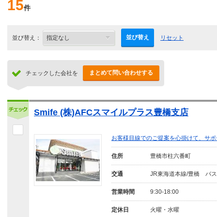
15
件
並び替え
並び替え：
リセット
まとめて問い合わせする
チェックした会社を
Smife (株)AFCスマイルプラス豊橋支店
お客様目線でのご提案を心掛けて、サポ
住所
豊橋市柱六番町
交通
JR東海道本線/豊橋 バス
営業時間
9:30-18:00
定休日
火曜・水曜