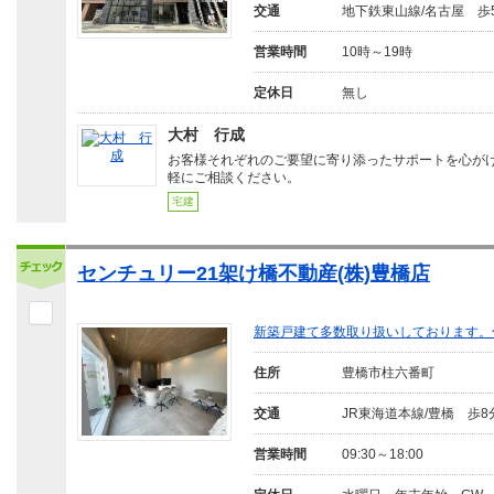
交通
地下鉄東山線/名古屋 歩
営業時間
10時～19時
定休日
無し
大村 行成
お客様それぞれのご要望に寄り添ったサポートを心が
軽にご相談ください。
宅建
センチュリー21架け橋不動産(株)豊橋店
新築戸建て多数取り扱いしております。
住所
豊橋市柱六番町
交通
JR東海道本線/豊橋 歩8
営業時間
09:30～18:00