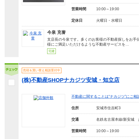
営業時間
10:00～19:00
定休日
火曜日・水曜日
今泉 充誉
支店長の今泉です。多くのお客様の不動産探しをお手
様にご満足いただけるような不動産サービスを…
宅建
売却＆買い替え相談受付中
(株)不動産SHOPナカジツ安城・知立店
不動産に関することは“ナカジツ”にご相
住所
安城市住吉町3
交通
名鉄名古屋本線/新安城 
営業時間
10:00～19:00