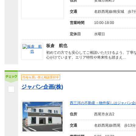
住所
安城市南町5
交通
名鉄西尾線/南安城 歩7
営業時間
10:00‐18:00
定休日
水曜日
板倉 航也
初めての方でも安心してご相談いただけるよう、丁寧
心がけています。エリア特性や将来性も踏まえ…
売却＆買い替え相談受付中
ジャパン企画(株)
西三河の不動産・物件探しはジャパン企
住所
西尾市永吉2
交通
名鉄西尾線/西尾 歩13分