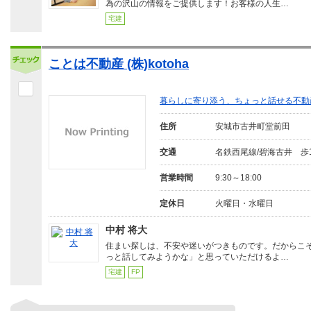
為の沢山の情報をご提供します！お客様の人生…
宅建
ことは不動産 (株)kotoha
暮らしに寄り添う、ちょっと話せる不動
住所
安城市古井町堂前田
交通
名鉄西尾線/碧海古井 歩
営業時間
9:30～18:00
定休日
火曜日・水曜日
中村 将大
住まい探しは、不安や迷いがつきものです。だからこ
っと話してみようかな」と思っていただけるよ…
宅建
FP