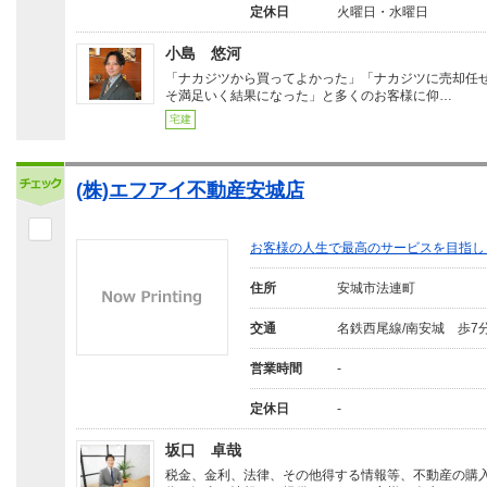
定休日
火曜日・水曜日
小島 悠河
「ナカジツから買ってよかった」「ナカジツに売却任
そ満足いく結果になった」と多くのお客様に仰…
宅建
(株)エフアイ不動産安城店
お客様の人生で最高のサービスを目指し
住所
安城市法連町
交通
名鉄西尾線/南安城 歩7
営業時間
-
定休日
-
坂口 卓哉
税金、金利、法律、その他得する情報等、不動産の購