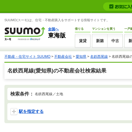
SUUMO(スーモ)は、住宅・不動産購入をサポートする情報サイトです。
全国へ
借りる
マンションを買う
一戸
東海版
賃貸
新築
中古
不動産・住宅サイト SUUMO
>
不動産会社
>
愛知県
>
名鉄西尾線
>
名鉄西尾線
名鉄西尾線(愛知県)の不動産会社検索結果
検索条件：
名鉄西尾線／土地
駅を指定する