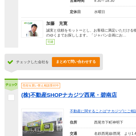
営業時間
9:30～18:30
定休日
水曜日
加藤 充寛
誠実と信頼をモットーとし、お客様に満足いただける
のゆくまでお探しします。「ジャパン企画にお…
宅建
まとめて問い合わせする
チェックした会社を
売却＆買い替え相談受付中
(株)不動産SHOPナカジツ西尾・碧南店
不動産に関することは“ナカジツ”にご相
住所
西尾市下町神明下
交通
名鉄西尾線/西尾 より1.