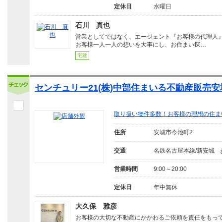
定休日
水曜日
石川 真也
営業としてではなく、エージェント『お客様の代理人
お客様一人一人の想いを大事にし、お住まい探…
宅建
センチュリー21(株)中部住まいる不動産販売
取り扱い物件多数！お客様の理想の住ま
住所
安城市今池町2
交通
名鉄名古屋本線/新安城 
営業時間
9:00～20:00
定休日
年中無休
大久保 雅彦
お客様の大切な不動産にかかわるご依頼を責任をもっ