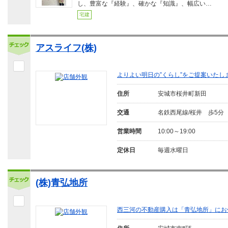
し、豊富な『経験』、確かな『知識』、幅広い…
宅建
アスライフ(株)
よりよい明日の”くらし”をご提案いたし
住所
安城市桜井町新田
交通
名鉄西尾線/桜井 歩5分
営業時間
10:00～19:00
定休日
毎週水曜日
(株)青弘地所
西三河の不動産購入は「青弘地所」にお