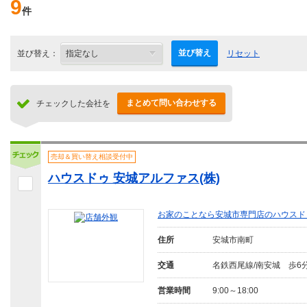
9
件
並び替え
並び替え：
リセット
まとめて問い合わせする
チェックした会社を
売却＆買い替え相談受付中
ハウスドゥ 安城アルファス(株)
お家のことなら安城市専門店のハウスド
住所
安城市南町
交通
名鉄西尾線/南安城 歩6
営業時間
9:00～18:00