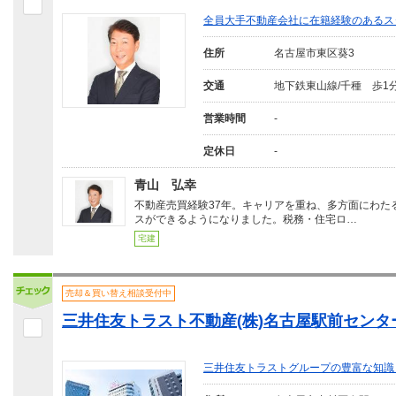
全員大手不動産会社に在籍経験のあるス
住所
名古屋市東区葵3
交通
地下鉄東山線/千種 歩1
営業時間
-
定休日
-
青山 弘幸
不動産売買経験37年。キャリアを重ね、多方面にわた
スができるようになりました。税務・住宅ロ…
宅建
売却＆買い替え相談受付中
三井住友トラスト不動産(株)名古屋駅前センタ
三井住友トラストグループの豊富な知識