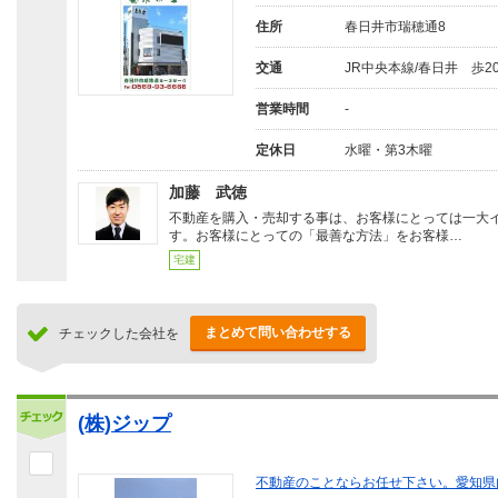
住所
春日井市瑞穂通8
交通
JR中央本線/春日井 歩2
営業時間
-
定休日
水曜・第3木曜
加藤 武徳
不動産を購入・売却する事は、お客様にとっては一大
す。お客様にとっての「最善な方法」をお客様…
宅建
まとめて問い合わせする
チェックした会社を
(株)ジップ
不動産のことならお任せ下さい。愛知県