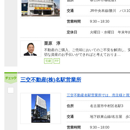
住所
春日井市瑞穂通1
交通
JR中央本線/勝川 バス1
営業時間
9:30～18:30
定休日
火曜日・水曜日 年末年
栗原 淳
不動産のご購入、ご売却においてのご不安を解消し、
切な資産のお手伝いができればと考えておりま…
宅建
FP
三交不動産(株)名駅営業所
三交不動産名駅営業所では、売主様と買
住所
名古屋市中村区名駅3
交通
地下鉄東山線/名古屋 歩
営業時間
9:30～18:00