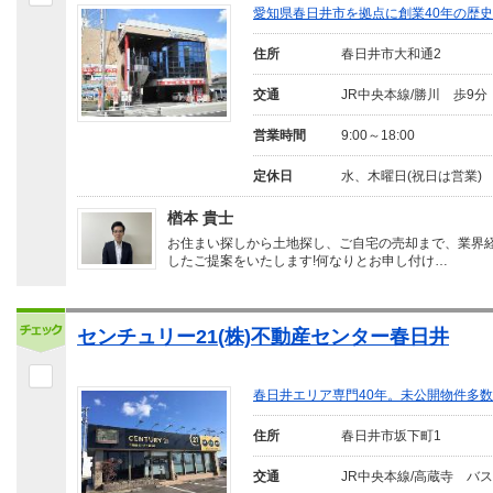
愛知県春日井市を拠点に創業40年の歴
住所
春日井市大和通2
交通
JR中央本線/勝川 歩9分
営業時間
9:00～18:00
定休日
水、木曜日(祝日は営業)
楢本 貴士
お住まい探しから土地探し、ご自宅の売却まで、業界
したご提案をいたします!何なりとお申し付け…
センチュリー21(株)不動産センター春日井
春日井エリア専門40年。未公開物件多
住所
春日井市坂下町1
交通
JR中央本線/高蔵寺 バス