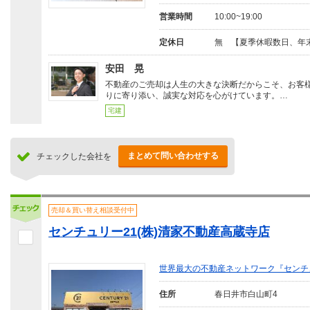
営業時間
10:00~19:00
定休日
無 【夏季休暇数日、年
安田 晃
不動産のご売却は人生の大きな決断だからこそ、お客
りに寄り添い、誠実な対応を心がけています。…
宅建
まとめて問い合わせする
チェックした会社を
売却＆買い替え相談受付中
センチュリー21(株)清家不動産高蔵寺店
世界最大の不動産ネットワーク『センチ
住所
春日井市白山町4