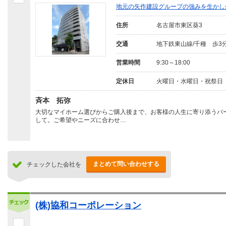
地元の矢作建設グループの強みを生かし
住所
名古屋市東区葵3
交通
地下鉄東山線/千種 歩3
営業時間
9:30～18:00
定休日
火曜日・水曜日・祝祭日
斉本 拓弥
大切なマイホーム選びからご購入後まで、お客様の人生に寄り添うパ
して。ご希望やニーズに合わせ…
まとめて問い合わせする
チェックした会社を
(株)協和コーポレーション