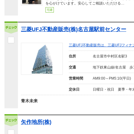
を心がけています。安心してご相談いただける…
宅建
三菱UFJ不動産販売(株)名古屋駅前センター
三菱UFJ不動産販売は、三菱UFJフィナ
住所
名古屋市中村区名駅3
交通
地下鉄東山線/名古屋 歩
営業時間
AM9:00～PM5:10(平日)
定休日
日曜日・祝日 夏季・年
青木未来
矢作地所(株)