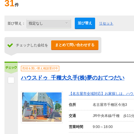
31
件
並び替え
並び替え：
リセット
まとめて問い合わせする
チェックした会社を
売却＆買い替え相談受付中
ハウスドゥ 千種大久手(株)夢のおてつだい
【名古屋市全域対応】お家探しは、ハウ
住所
名古屋市千種区今池3
交通
JR中央本線/千種 歩11
営業時間
9:00～18:00