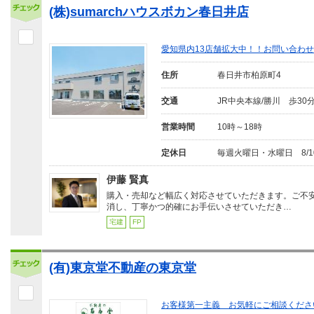
(株)sumarchハウスボカン春日井店
愛知県内13店舗拡大中！！お問い合わ
住所
春日井市柏原町4
交通
JR中央本線/勝川 歩30
営業時間
10時～18時
定休日
毎週火曜日・水曜日 8/10(
伊藤 賢真
購入・売却など幅広く対応させていただきます。ご不
消し、丁寧かつ的確にお手伝いさせていただき…
宅建
FP
(有)東京堂不動産の東京堂
お客様第一主義 お気軽にご相談くださ