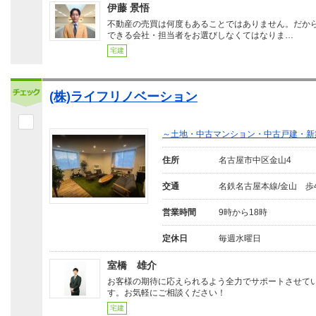
伊藤 景悟
不動産の売買は何度もあることではありません。だか
できる会社・担当者をお選びしなくてはなりま…
宅建
(株)ライフリノベーション
～土地・中古マンション・中古戸建・新
住所
名古屋市中区金山4
交通
名鉄名古屋本線/金山 歩
営業時間
9時から18時
定休日
毎週水曜日
室橋 雄介
お客様の期待に応えられるよう全力でサポートさせて
す。お気軽にご相談ください！
宅建