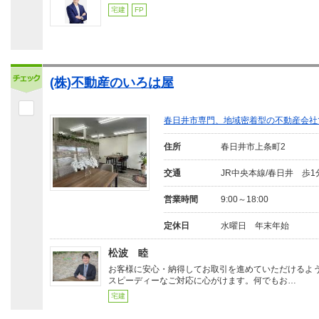
宅建
FP
(株)不動産のいろは屋
春日井市専門、地域密着型の不動産会社
住所
春日井市上条町2
交通
JR中央本線/春日井 歩1
営業時間
9:00～18:00
定休日
水曜日 年末年始
松波 睦
お客様に安心・納得してお取引を進めていただけるよ
スピーディーなご対応に心がけます。何でもお…
宅建