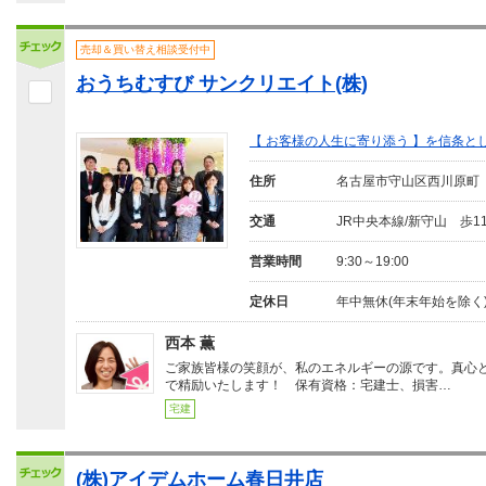
売却＆買い替え相談受付中
おうちむすび サンクリエイト(株)
【 お客様の人生に寄り添う 】を信条
住所
名古屋市守山区西川原町
交通
JR中央本線/新守山 歩1
営業時間
9:30～19:00
定休日
年中無休(年末年始を除く
西本 薫
ご家族皆様の笑顔が、私のエネルギーの源です。真心
で精励いたします！ 保有資格：宅建士、損害…
宅建
(株)アイデムホーム春日井店