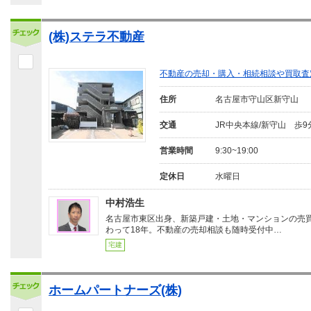
(株)ステラ不動産
不動産の売却・購入・相続相談や買取査
住所
名古屋市守山区新守山
交通
JR中央本線/新守山 歩9
営業時間
9:30~19:00
定休日
水曜日
中村浩生
名古屋市東区出身、新築戸建・土地・マンションの売
わって18年。不動産の売却相談も随時受付中…
宅建
ホームパートナーズ(株)