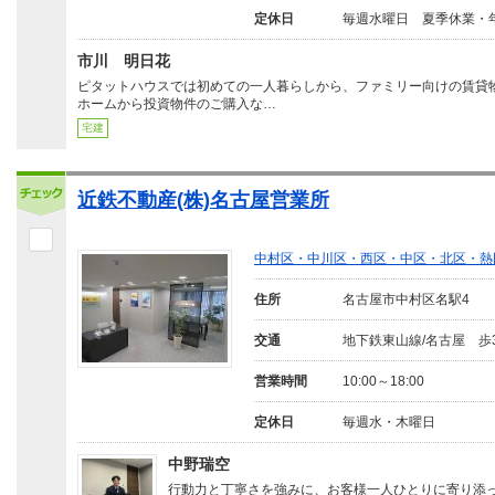
定休日
毎週水曜日 夏季休業・
市川 明日花
ピタットハウスでは初めての一人暮らしから、ファミリー向けの賃貸
ホームから投資物件のご購入な…
宅建
近鉄不動産(株)名古屋営業所
中村区・中川区・西区・中区・北区・熱
住所
名古屋市中村区名駅4
交通
地下鉄東山線/名古屋 歩
営業時間
10:00～18:00
定休日
毎週水・木曜日
中野瑞空
行動力と丁寧さを強みに、お客様一人ひとりに寄り添