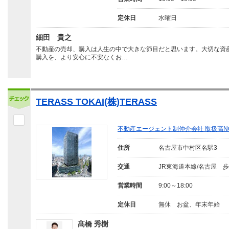
定休日
水曜日
細田 貴之
不動産の売却、購入は人生の中で大きな節目だと思います。大切な資
購入を、より安心に不安なくお…
TERASS TOKAI(株)TERASS
不動産エージェント制仲介会社 取扱高N
住所
名古屋市中村区名駅3
交通
JR東海道本線/名古屋 歩
営業時間
9:00～18:00
定休日
無休 お盆、年末年始
髙橋 秀樹