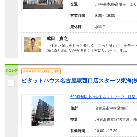
交通
JR中央本線/高蔵寺 より
営業時間
9:00～19:00
定休日
水曜日
成田 貴之
「住まい探しをもっと楽しく、もっと身近に」をモッ
域に寄り添いながら明るく丁寧にサポート。地…
売却＆買い替え相談受付中
ピタットハウス名古屋駅西口店スターツ東海(株
600店舗以上の全国ネットワーク、建
住所
名古屋市中村区椿町
交通
JR東海道本線/名古屋 歩
営業時間
10:00～17:30