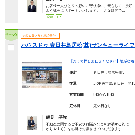
お客様一人ひとりの想いに寄り添い、安心してご決断
よう誠実にサポートいたします。小さな疑問で…
宅建
FP
売却＆買い替え相談受付中
ハウスドゥ 春日井鳥居松(株)サンキューライフ
【おうち探しお任せください】地域密着
住所
春日井市鳥居松町5
交通
JR中央本線/春日井 歩1
営業時間
9時から19時
定休日
定休日なし
鶴見 基弥
不動産に関するご不安やお悩みなどを解消する為に、
かりやすく】を心掛けお話させていただきます…