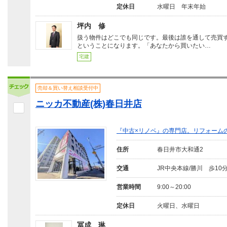
定休日
水曜日 年末年始
坪内 修
扱う物件はどこでも同じです。最後は誰を通して売買
ということになります。「あなたから買いたい…
宅建
売却＆買い替え相談受付中
ニッカ不動産(株)春日井店
『中古×リノベ』の専門店。リフォーム
住所
春日井市大和通2
交通
JR中央本線/勝川 歩10
営業時間
9:00～20:00
定休日
火曜日、水曜日
冨成 琳