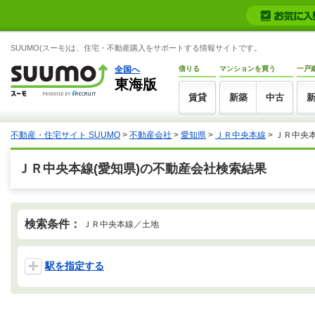
SUUMO(スーモ)は、住宅・不動産購入をサポートする情報サイトです。
全国へ
借りる
マンションを買う
一戸
東海版
賃貸
新築
中古
不動産・住宅サイト SUUMO
>
不動産会社
>
愛知県
>
ＪＲ中央本線
>
ＪＲ中央
ＪＲ中央本線(愛知県)の不動産会社検索結果
検索条件：
ＪＲ中央本線／土地
駅を指定する