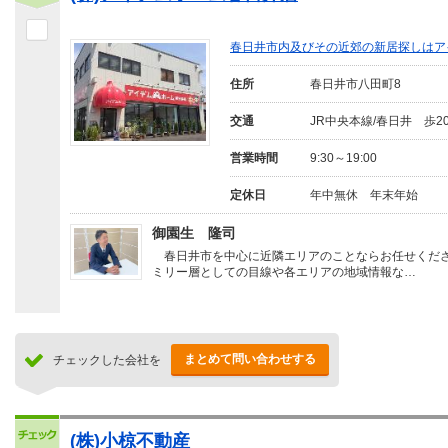
春日井市内及びその近郊の新居探しはア
住所
春日井市八田町8
交通
JR中央本線/春日井 歩2
営業時間
9:30～19:00
定休日
年中無休 年末年始
御園生 隆司
春日井市を中心に近隣エリアのことならお任せくだ
ミリー層としての目線や各エリアの地域情報な…
まとめて問い合わせする
チェックした会社を
(株)小椋不動産