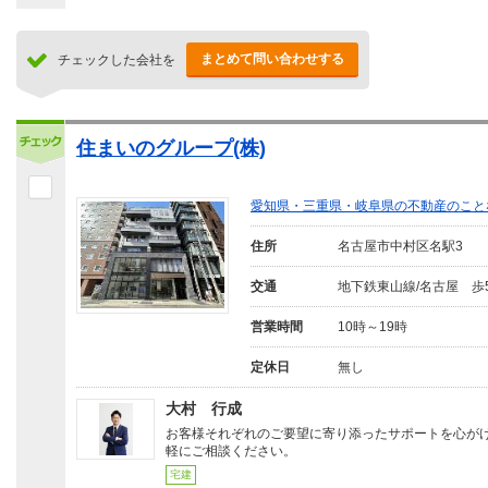
まとめて問い合わせする
チェックした会社を
住まいのグループ(株)
愛知県・三重県・岐阜県の不動産のこと
住所
名古屋市中村区名駅3
交通
地下鉄東山線/名古屋 歩
営業時間
10時～19時
定休日
無し
大村 行成
お客様それぞれのご要望に寄り添ったサポートを心が
軽にご相談ください。
宅建