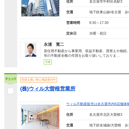
住所
名古屋市中村区名駅3
交通
地下鉄東山線/名古屋 歩
営業時間
9:30～17:30
定休日
水曜・祝日
永浦 寛二
居住用不動産から事業用、収益不動産、買替えや相続
等の不動産全般の売買をお取り扱いしておりま…
宅建
売却＆買い替え相談受付中
(株)ウィル大曽根営業所
ウィル不動産販売は名古屋市内6店舗体
住所
名古屋市北区大曽根3
交通
地下鉄名城線/大曽根 歩