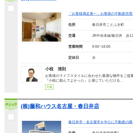
「お客様満足第一」お客様の不動産売買
住所
春日井市ことぶき町
交通
JR中央本線/春日井 歩1
営業時間
9:00~18:00
定休日
水
小椋 清則
お客様のライフスタイルに合わせた最適な物件をご提
『小椋に頼んでよかった』と感じていただける…
宅建
(株)藤和ハウス名古屋・春日井店
春日井市・名古屋市を中心に不動産の購