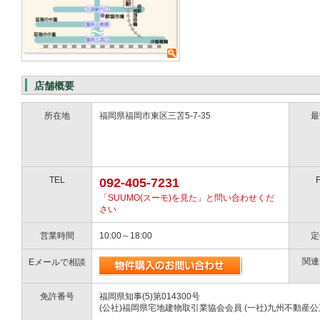
店舗概要
所在地
福岡県福岡市東区三苫5-7-35
最
TEL
092-405-7231
「SUUMO(スーモ)を見た」と問い合わせくだ
さい
営業時間
10:00～18:00
定
関連
Eメールで相談
免許番号
福岡県知事(5)第014300号
(公社)福岡県宅地建物取引業協会会員 (一社)九州不動産