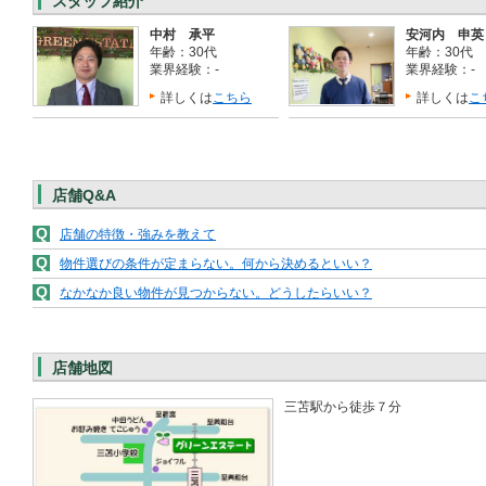
スタッフ紹介
中村 承平
安河内 申英
年齢：30代
年齢：30代
業界経験：-
業界経験：-
詳しくは
こちら
詳しくは
こ
店舗Q&A
Q
店舗の特徴・強みを教えて
Q
物件選びの条件が定まらない。何から決めるといい？
Q
なかなか良い物件が見つからない。どうしたらいい？
店舗地図
三苫駅から徒歩７分