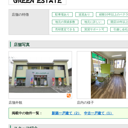
店舗の特徴
駐車場あり
送迎あり
経験10年以上のベテ
地元の実績多数
地元に詳しい
開店10年以
売却査定できる
賃貸サポート可
引越し会社
店舗写真
店舗外観
店内の様子
掲載中の物件一覧：
新築一戸建て（2）
中古一戸建て（1）