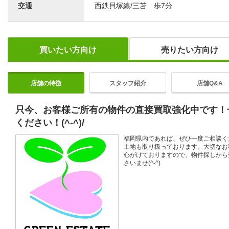
交通
西鉄貝塚線/三苫 歩7分
買いたい方向け
売りたい方向け
店舗の特徴
スタッフ紹介
店舗Q&A
只今、お客様ご所有の物件の直接買取強化中です！
ください！(^-^)/
福岡県内であれば、ぜひ一度ご相談く
土地も取り扱っております。大切なお
心がけておりますので、物件探しから
さいませ(^-^)