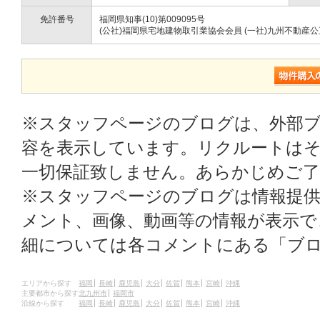
免許番号
福岡県知事(10)第009095号
(公社)福岡県宅地建物取引業協会会員 (一社)九州不動産
※スタッフページのブログは、外部
容を表示しています。リクルートはそ
一切保証致しません。あらかじめご
※スタッフページのブログは情報提
メント、画像、動画等の情報が表示
細については各コメントにある「ブ
エリアから探す
福岡
長崎
鹿児島
大分
佐賀
熊本
宮崎
沖縄
主要都市から探す
北九州市
福岡市
沿線から探す
福岡
長崎
鹿児島
大分
佐賀
熊本
宮崎
沖縄