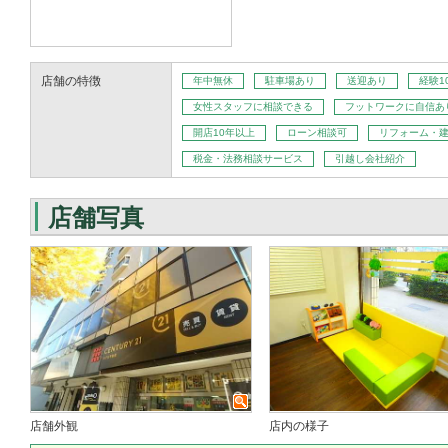
店舗の特徴
年中無休
駐車場あり
送迎あり
経験1
女性スタッフに相談できる
フットワークに自信あ
開店10年以上
ローン相談可
リフォーム・
税金・法務相談サービス
引越し会社紹介
店舗写真
店舗外観
店内の様子