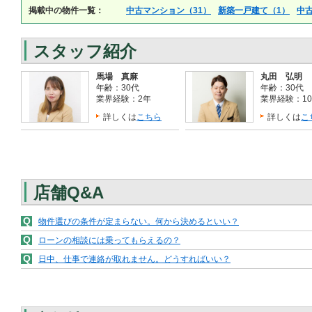
掲載中の物件一覧：
中古マンション（31）
新築一戸建て（1）
中
スタッフ紹介
馬場 真麻
丸田 弘明
年齢：30代
年齢：30代
業界経験：2年
業界経験：1
詳しくは
こちら
詳しくは
こ
店舗Q&A
Q
物件選びの条件が定まらない。何から決めるといい？
Q
ローンの相談には乗ってもらえるの？
Q
日中、仕事で連絡が取れません。どうすればいい？