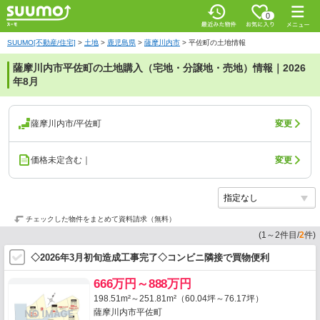
0
SUUMO[不動産/住宅]
>
土地
>
鹿児島県
>
薩摩川内市
>
平佐町の土地情報
薩摩川内市平佐町の土地購入（宅地・分譲地・売地）情報｜2026
年8月
薩摩川内市/平佐町
変更
価格未定含む｜
変更
チェックした物件をまとめて資料請求（無料）
(
1
～
2
件目/
2
件)
◇2026年3月初旬造成工事完了◇コンビニ隣接で買物便利
666万円～888万円
198.51m²～251.81m²（60.04坪～76.17坪）
薩摩川内市平佐町