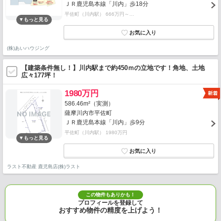
ＪＲ鹿児島本線「川内」歩18分
平佐町（川内駅） 666万円～…
(株)あいハウジング
【建築条件無し！】川内駅まで約450ｍの立地です！角地、土地
広々177坪！
1980万円
586.46m²（実測）
薩摩川内市平佐町
ＪＲ鹿児島本線「川内」歩9分
平佐町（川内駅） 1980万円
ラスト不動産 鹿児島店(株)ラスト
この物件もありかも！
プロフィールを登録して
おすすめ物件の精度を上げよう！