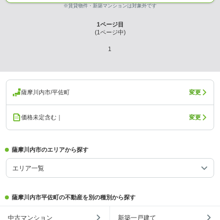
※賃貸物件・新築マンションは対象外です
1
ページ目
(
1
ページ中)
1
薩摩川内市/平佐町
変更
価格未定含む｜
変更
薩摩川内市のエリアから探す
エリア一覧
薩摩川内市平佐町の不動産を別の種別から探す
中古マンション
新築一戸建て