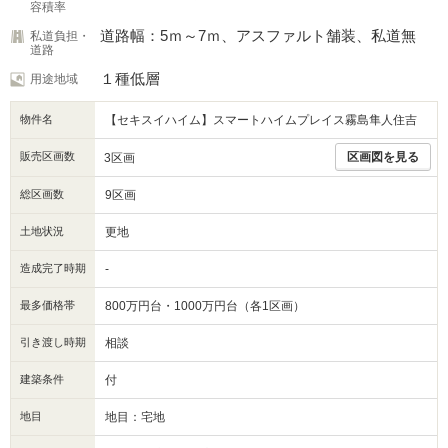
容積率
道路幅：5ｍ～7ｍ、アスファルト舗装、私道無
私道負担・
道路
１種低層
用途地域
物件名
【セキスイハイム】スマートハイムプレイス霧島隼人住吉
販売区画数
区画図を見る
3区画
総区画数
9区画
土地状況
更地
造成完了時期
-
最多価格帯
800万円台・1000万円台（各1区画）
引き渡し時期
相談
建築条件
付
地目
地目：宅地