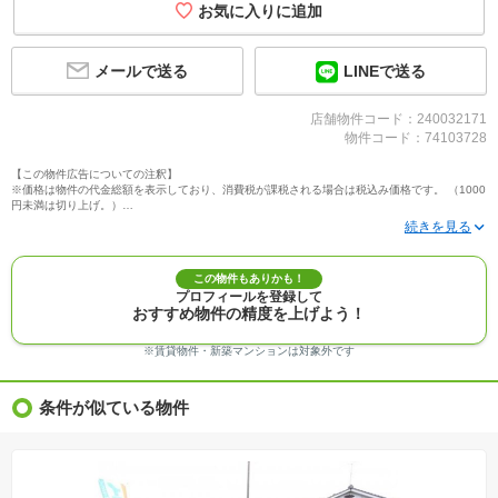
メールで送る
LINEで送る
店舗物件コード：240032171
物件コード：74103728
【この物件広告についての注釈】
※価格は物件の代金総額を表示しており、消費税が課税される場合は税込み価格です。 （1000
円未満は切り上げ。）
※写真に写っている、またはパース（絵）や間取り図に描かれている家具や車などは、特にコ
メントがない場合、販売価格に含まれません。
※敷地権利が定期借地権のものは価格に権利金を含みます。
※建築条件付き土地価格には、建物価格は含まれません。
この物件もありかも！
※物件情報は、原則として情報提供日の２日前に最終確認した情報です。
プロフィールを登録して
※完成予想図はいずれも外構、植栽、外観等実際のものとは多少異なることがあります。
おすすめ物件の精度を上げよう！
※モデルルーム・モデルハウス・展示場・ショールームの画像の場合、今回販売の物件と異な
る場合があります。
※ＣＧ合成の画像の場合、実際とは多少異なる場合があります。
※賃貸物件・新築マンションは対象外です
※物件特徴：販売戸数が複数の物件は、全ての住戸に該当しない項目もあります。
※完成後１年以上を経過した未入居物件が掲載される場合があります。ご了承ください。
※新着：物件情報が「SUUMO」に掲載された日から１週間表示されます。
条件が似ている物件
※価格更新：物件価格が変更された日から１週間表示されます。
※販売予定物件はすべて、販売開始するまで契約または予約の申込みはできません。
※購入の前には物件内容や契約条件についてご自身で十分な確認をしていただくようにお願い
いたします。
※建築条件土地の情報内に掲載されている、建物プラン例は、土地購入者の設計プランの参考
の一例であって、プランの採用可否は任意です。