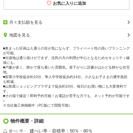
月々支払額を見る
地図を見る
■奥まった区画は人通りの目が気にならず、プライベート性の高いプランニング
が可能。
■分譲地は通り抜けができず、住民の方の利用が中心となるためセキュリティ確
保にも。
■戸建が多く、静かで落ち着いた雰囲気。昼下がりに読書がはかどる静かな住宅
地。
■富隈小学校徒歩約10分、隼人中学校徒歩約14分。小さなお子さまの通学負担
も軽減。
■山形屋ショッピングプラザまで徒歩約10分。毎日のお買い物にも大変便利で
す。
■その場で確定！即時予約可能！お電話が苦手な方でも、ネット予約が可能です
♪
※当社施工例掲載中（PC版にて閲覧可能）
物件概要・詳細
建ぺい率・容積率：50％・80％
建ぺい率・