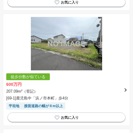
徒歩分数が似ている
600万円
207.09m²（登記）
[69-1]鹿児島中「浜ノ市本町」歩4分
平坦地
接面道路の幅が６m以上