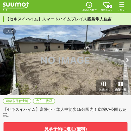
0
【セキスイハイム】スマートハイムプレイス霧島隼人住吉
1/12
建築条件付土地
売主・代理
【セキスイハイム】富隈小・隼人中徒歩15分圏内！病院や公園も充
実。
見学予約に進む(無料)