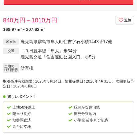
840万円～1010万円
169.97m²～207.62m²
鹿児島県霧島市隼人町住吉字石小積1443番17他
所在地
ＪＲ日豊本線「隼人」歩34分
交通
鹿児島交通「住吉運動公園入口」歩5分
土地の
所有権
権利形態
取引条件有効期限 : 2026年8月14日、情報提供日 : 2026年7月31日、次回更新予
定日 : 2026年8月8日
嬉しいポイント！
土地50坪以上
緑豊かな住宅地
陽当り良好
開発分譲地内
地盤調査済
小学校 徒歩10分以内
高台に立地