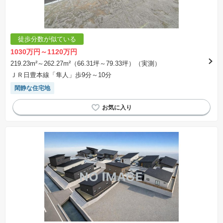
徒歩分数が似ている
1030万円～1120万円
219.23m²～262.27m²（66.31坪～79.33坪）（実測）
ＪＲ日豊本線「隼人」歩9分～10分
閑静な住宅地