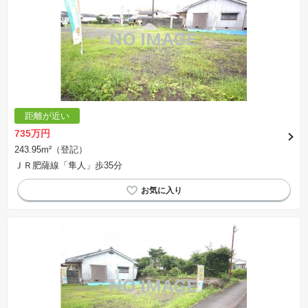
※土地（建築条件なし）で「建物プラン例」が表記してある時、そのプラン例は特定の建築請
負会社によるもので、当該建築請負会社以外で建てた場合、同様のものが同価格で建てられる
とは限りません。また建築請負会社を特定するものではありません。
※建築条件付き土地とは、その土地に建築する建物の建築請負契約が、一定期間内に成立する
ことを条件として売買される土地のことをいいます。建築請負契約成立に向けて設計プランを
協議するため、土地購入者が自己の希望する建物の設計協議をするために必要な相当の期間の
交渉期間が設定され、その期間内で希望を満たすプランが実現できたかどうかにより結論を出
します。なお、この期間は概ね3ヶ月程度とされています。納得のいくプランが出来ず、建築請
負契約が成立しない場合、土地売買契約は白紙に戻り、土地契約にかかった代金（土地代金、
手付金など）は名目のいかんに関わらず、全て返却されます。
※課税対象物件の「価格」や「費用等」は消費税込みの「総額表示」で統一しています。
※「本体価格」とは、課税対象物件においては「消費税を除いた建物価格」と「土地価格」の
距離が近い
合計額を指します。
※課税対象物件は消費税込みの総額表示のため、不動産広告の販売価格には本体価格の金額は
735万円
表示されておりません。
※取引にかかる費用：物件の契約手続き、決済、引き渡し時にかかる費用を表示しています。
243.95m²（登記）
不動産会社によって表記有無が異なるため、ご自身で十分な確認をしていただくようにお願い
ＪＲ肥薩線「隼人」歩35分
いたします。
※掲載の省エネ性能ラベル内の物件・住棟・号室名称については最新のものに変更されている
場合があります。