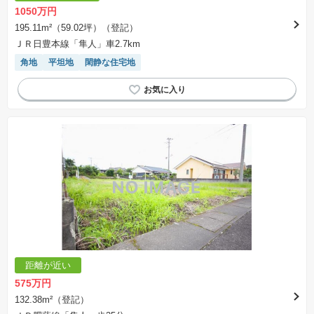
1050万円
195.11m²（59.02坪）（登記）
ＪＲ日豊本線「隼人」車2.7km
角地
平坦地
閑静な住宅地
距離が近い
575万円
132.38m²（登記）