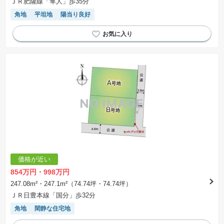
ＪＲ肥薩線「隼人」歩35分
角地
平坦地
陽当り良好
価格が近い
854万円・998万円
247.08m²・247.1m²（74.74坪・74.74坪）
ＪＲ日豊本線「国分」歩32分
角地
閑静な住宅地