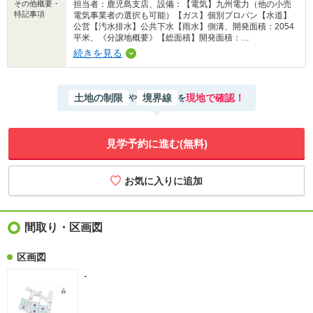
その他概要・
担当者：鹿児島支店、設備：【電気】九州電力（他の小売
特記事項
電気事業者の選択も可能）【ガス】個別プロパン【水道】
公営【汚水排水】公共下水【雨水】側溝、開発面積：2054
平米、《分譲地概要》【総面積】開発面積：…
続きを見る
土地の制限
境界線
現地で確認！
や
を
見学予約に進む(無料)
間取り・区画図
区画図
-