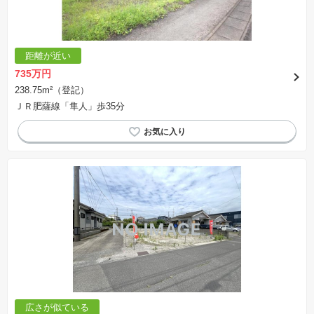
距離が近い
735万円
238.75m²（登記）
ＪＲ肥薩線「隼人」歩35分
広さが似ている