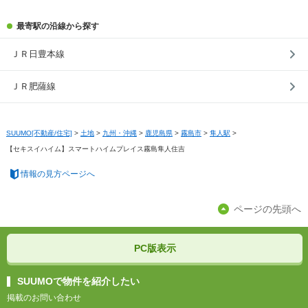
最寄駅の沿線から探す
ＪＲ日豊本線
ＪＲ肥薩線
SUUMO[不動産/住宅]
>
土地
>
九州・沖縄
>
鹿児島県
>
霧島市
>
隼人駅
>
【セキスイハイム】スマートハイムプレイス霧島隼人住吉
情報の見方ページへ
ページの先頭へ
PC版表示
SUUMOで物件を紹介したい
掲載のお問い合わせ