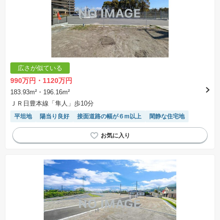
広さが似ている
990万円・1120万円
183.93m²・196.16m²
ＪＲ日豊本線「隼人」歩10分
平坦地
陽当り良好
接面道路の幅が６m以上
閑静な住宅地