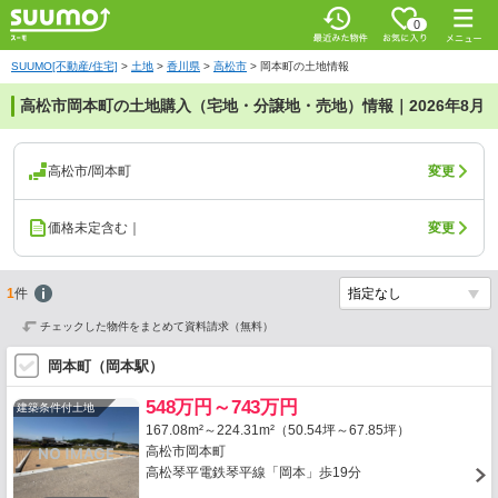
0
SUUMO[不動産/住宅]
>
土地
>
香川県
>
高松市
>
岡本町の土地情報
高松市岡本町の土地購入（宅地・分譲地・売地）情報｜2026年8月
高松市/岡本町
変更
価格未定含む｜
変更
1
件
チェックした物件をまとめて資料請求（無料）
岡本町（岡本駅）
548万円～743万円
建築条件付土地
167.08m²～224.31m²（50.54坪～67.85坪）
高松市岡本町
高松琴平電鉄琴平線「岡本」歩19分