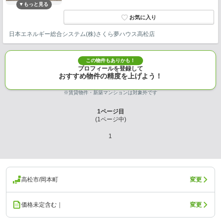
日本エネルギー総合システム(株)さくら夢ハウス高松店
この物件もありかも！
プロフィールを登録して
おすすめ物件の精度を上げよう！
※賃貸物件・新築マンションは対象外です
1
ページ目
(
1
ページ中)
1
高松市/岡本町
変更
価格未定含む｜
変更