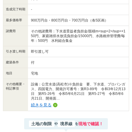
造成完了時期
-
最多価格帯
900万円台・800万円台・700万円台（各5区画）
諸費用
その他諸費用：下水道受益者負担金/面積m<sup>2</sup>×1
50円、家庭雑排水放流負担金/15000円、水路維持管理費/毎
年：500円 水利組合集金
引き渡し時期
即引渡し可
建築条件
付
地目
宅地
その他概要・
設備：公営水道(高松市)※負担金 要、下水道、プロパンガ
特記事項
ス、四国電力、開発許可番号：第R3-89号 令和3年12月13
日 第R5-26号 令和5年6月21日 第R5-27号 令和5年6
月21日、開発面…
続きを見る
土地の制限
境界線
現地で確認！
や
を