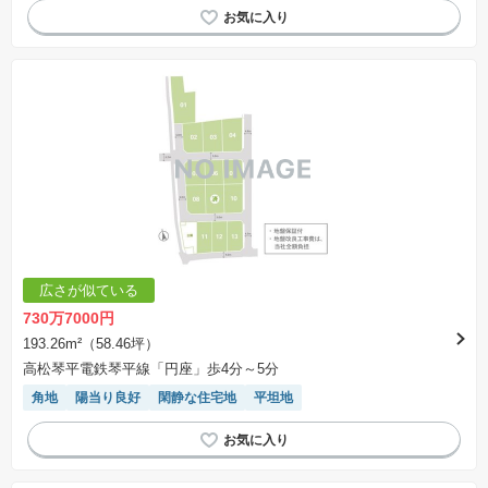
広さが似ている
730万7000円
193.26m²（58.46坪）
高松琴平電鉄琴平線「円座」歩4分～5分
角地
陽当り良好
閑静な住宅地
平坦地