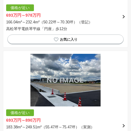
価格が近い
693万円～978万円
166.04m²～232.4m²（50.22坪～70.30坪）（登記）
高松琴平電鉄琴平線「円座」歩12分
価格が近い
693万円～890万円
183.38m²～249.51m²（55.47坪～75.47坪）（実測）