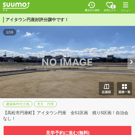
0
アイタウン円座好評分譲中です！
1/16
建築条件付土地
売主・代理
【高松市円座町】アイタウン円座 全51区画 残り5区画！自治会
なし！
見学予約に進む(無料)