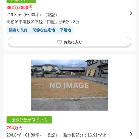
合計額を指します。
※課税対象物件は消費税込みの総額表示のため、不動産広告の販売価格には本体価格の金額は
862万2000円
表示されておりません。
※取引にかかる費用：物件の契約手続き、決済、引き渡し時にかかる費用を表示しています。
219.3m²（66.33坪）（登記）
不動産会社によって表記有無が異なるため、ご自身で十分な確認をしていただくようにお願い
高松琴平電鉄琴平線「円座」歩6分～8分
いたします。
※掲載の省エネ性能ラベル内の物件・住棟・号室名称については最新のものに変更されている
陽当り良好
閑静な住宅地
平坦地
場合があります。
徒歩分数が似ている
794万円
204.6m²（61.89坪）（登記）、路地状部分：16.91m²含