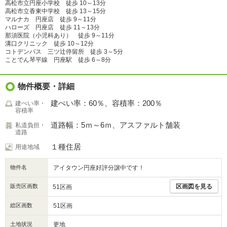
高松市立円座小学校 徒歩 10～13分
高松市立香東中学校 徒歩 13～15分
マルナカ 円座店 徒歩 9～11分
ハローズ 円座店 徒歩 11～13分
那須医院（小児科あり） 徒歩 9～11分
溝口クリニック 徒歩 10～12分
コトデンバス 三ツ辻停留所 徒歩 3～5分
ことでん琴平線 円座駅 徒歩 6～8分
物件概要・詳細
建ぺい率：60％、容積率：200％
建ぺい率・
容積率
道路幅：5ｍ～6ｍ、アスファルト舗装
私道負担・
道路
１種住居
用途地域
物件名
アイタウン円座好評分譲中です！
販売区画数
区画図を見る
51区画
総区画数
51区画
土地状況
更地