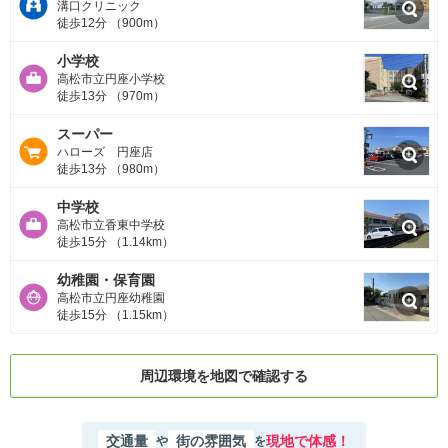
溝口クリニック
徒歩12分 （900m）
小学校
高松市立円座小学校
徒歩13分 （970m）
スーパー
ハローズ 円座店
徒歩13分 （980m）
中学校
高松市立香東中学校
徒歩15分 （1.14km）
幼稚園・保育園
高松市立円座幼稚園
徒歩15分 （1.15km）
周辺環境を地図で確認する
交通量
街の雰囲気
現地で体感！
や
を