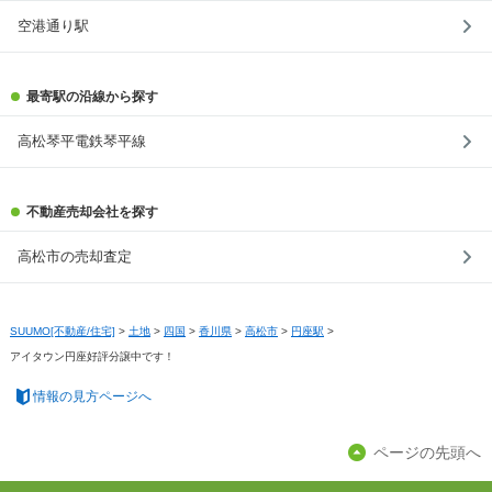
空港通り駅
最寄駅の沿線から探す
高松琴平電鉄琴平線
不動産売却会社を探す
高松市の売却査定
SUUMO[不動産/住宅]
>
土地
>
四国
>
香川県
>
高松市
>
円座駅
>
アイタウン円座好評分譲中です！
情報の見方ページへ
ページの先頭へ