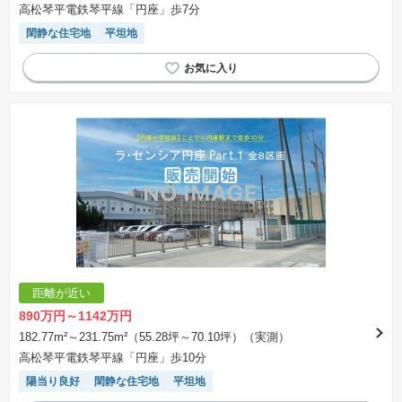
高松琴平電鉄琴平線「円座」歩7分
閑静な住宅地
平坦地
距離が近い
890万円～1142万円
182.77m²～231.75m²（55.28坪～70.10坪）（実測）
高松琴平電鉄琴平線「円座」歩10分
陽当り良好
閑静な住宅地
平坦地