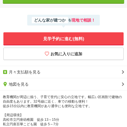
どんな家が建つか
現地で相談！
を
見学予約に進む(無料)
月々支払額を見る
地図を見る
教育機関が周辺に揃う、子育て世代に安心の立地です。幅広い区画割で建物の
自由度もあります。32号線に近く、車での移動も便利！
徒歩15分以内に教育機関があり通学にも便利な立地です。
【周辺環境】
高松市立円座幼稚園 徒歩 13～15分
私立円座百華こども園 徒歩 5～7分