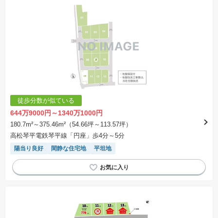
徒歩分数が似ている
644万9000円～1340万1000円
180.7m²～375.46m²（54.66坪～113.57坪）
高松琴平電鉄琴平線「円座」歩4分～5分
陽当り良好
閑静な住宅地
平坦地