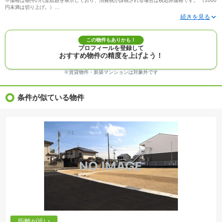
※価格は物件の代金総額を表示しており、消費税が課税される場合は税込み価格です。 （1000
円未満は切り上げ。）
※写真に写っている、またはパース（絵）や間取り図に描かれている家具や車などは、特にコ
メントがない場合、販売価格に含まれません。
※敷地権利が定期借地権のものは価格に権利金を含みます。
※建築条件付き土地価格には、建物価格は含まれません。
この物件もありかも！
※物件情報は、原則として情報提供日の２日前に最終確認した情報です。
プロフィールを登録して
※完成予想図はいずれも外構、植栽、外観等実際のものとは多少異なることがあります。
おすすめ物件の精度を上げよう！
※モデルルーム・モデルハウス・展示場・ショールームの画像の場合、今回販売の物件と異な
る場合があります。
※ＣＧ合成の画像の場合、実際とは多少異なる場合があります。
※賃貸物件・新築マンションは対象外です
※物件特徴：販売戸数が複数の物件は、全ての住戸に該当しない項目もあります。
※完成後１年以上を経過した未入居物件が掲載される場合があります。ご了承ください。
※新着：物件情報が「SUUMO」に掲載された日から１週間表示されます。
条件が似ている物件
※価格更新：物件価格が変更された日から１週間表示されます。
※販売予定物件はすべて、販売開始するまで契約または予約の申込みはできません。
※購入の前には物件内容や契約条件についてご自身で十分な確認をしていただくようにお願い
いたします。
※建築条件土地の情報内に掲載されている、建物プラン例は、土地購入者の設計プランの参考
の一例であって、プランの採用可否は任意です。
※土地（建築条件なし）で「建物プラン例」が表記してある時、そのプラン例は特定の建築請
負会社によるもので、当該建築請負会社以外で建てた場合、同様のものが同価格で建てられる
とは限りません。また建築請負会社を特定するものではありません。
※建築条件付き土地とは、その土地に建築する建物の建築請負契約が、一定期間内に成立する
ことを条件として売買される土地のことをいいます。建築請負契約成立に向けて設計プランを
協議するため、土地購入者が自己の希望する建物の設計協議をするために必要な相当の期間の
交渉期間が設定され、その期間内で希望を満たすプランが実現できたかどうかにより結論を出
します。なお、この期間は概ね3ヶ月程度とされています。納得のいくプランが出来ず、建築請
負契約が成立しない場合、土地売買契約は白紙に戻り、土地契約にかかった代金（土地代金、
手付金など）は名目のいかんに関わらず、全て返却されます。
※課税対象物件の「価格」や「費用等」は消費税込みの「総額表示」で統一しています。
※「本体価格」とは、課税対象物件においては「消費税を除いた建物価格」と「土地価格」の
距離が近い