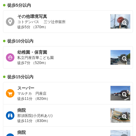
徒歩5分以内
その他環境写真
コトデンバス 三ツ辻停留所
徒歩5分 （370m）
徒歩10分以内
幼稚園・保育園
私立円座百華こども園
徒歩7分 （520m）
徒歩15分以内
スーパー
マルナカ 円座店
徒歩11分 （820m）
病院
那須医院(小児科あり)
徒歩11分 （830m）
病院