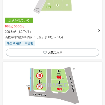
広さが似ている
698万5000円
200.8m²（60.74坪）
高松琴平電鉄琴平線「円座」歩13分～14分
陽当り良好
平坦地