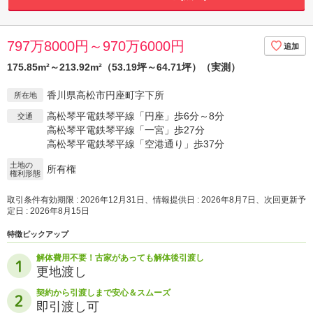
797万8000円～970万6000円
175.85m²～213.92m²（53.19坪～64.71坪）（実測）
香川県高松市円座町字下所
所在地
高松琴平電鉄琴平線「円座」歩6分～8分
交通
高松琴平電鉄琴平線「一宮」歩27分
高松琴平電鉄琴平線「空港通り」歩37分
土地の
所有権
権利形態
取引条件有効期限 : 2026年12月31日、情報提供日 : 2026年8月7日、次回更新予
定日 : 2026年8月15日
特徴ピックアップ
解体費用不要！古家があっても解体後引渡し
更地渡し
契約から引渡しまで安心＆スムーズ
即引渡し可