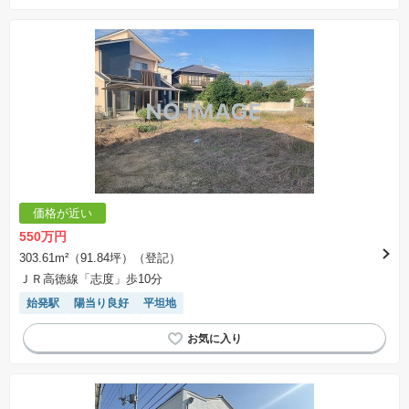
価格が近い
550万円
303.61m²（91.84坪）（登記）
ＪＲ高徳線「志度」歩10分
始発駅
陽当り良好
平坦地