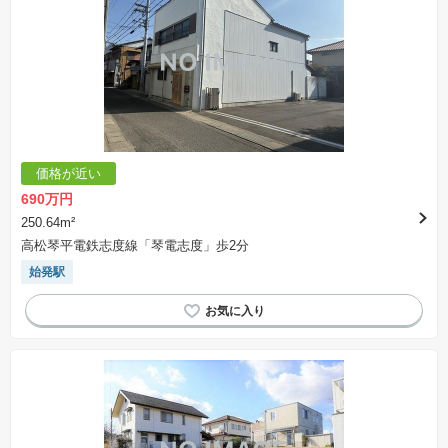
価格が近い
690万円
250.64m²
高松琴平電鉄志度線「琴電志度」歩2分
始発駅