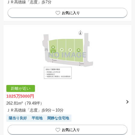
ＪＲ高徳線「志度」歩7分
距離が近い
1025万5000円
262.81m²（79.49坪）
ＪＲ高徳線「志度」歩9分～10分
陽当り良好
平坦地
閑静な住宅地