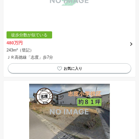
徒歩分数が似ている
480万円
243m²（登記）
ＪＲ高徳線「志度」歩7分