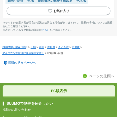
陽当り良好
角地
接面道路の幅が６m以上
平坦地
※サイトの表示内容が現在の状況とは異なる場合がありますので、最新の情報については掲載
会社にご確認ください。
※表示しているタグ情報の詳細は
こちら
をご確認ください。
SUUMO[不動産/住宅]
>
土地
>
四国
>
香川県
>
さぬき市
>
志度駅
>
アイタウン志度Ⅲ好評分譲中です！
>
取り扱い店舗
情報の見方ページへ
ページの先頭へ
PC版表示
SUUMOで物件を紹介したい
掲載のお問い合わせ