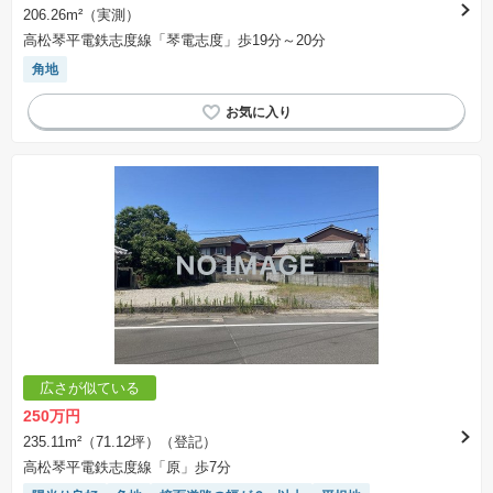
206.26m²（実測）
高松琴平電鉄志度線「琴電志度」歩19分～20分
角地
広さが似ている
250万円
235.11m²（71.12坪）（登記）
高松琴平電鉄志度線「原」歩7分