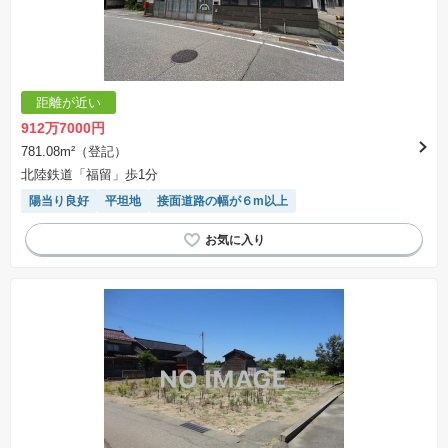
距離が近い
912万7000円
781.08m²（登記）
北陸鉄道「福留」歩1分
陽当り良好
平坦地
接面道路の幅が６m以上