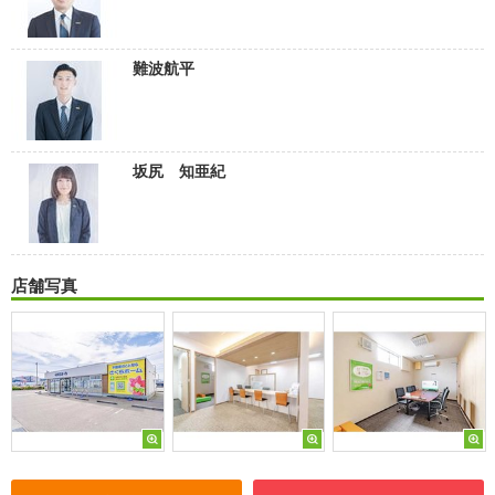
難波航平
坂尻 知亜紀
店舗写真