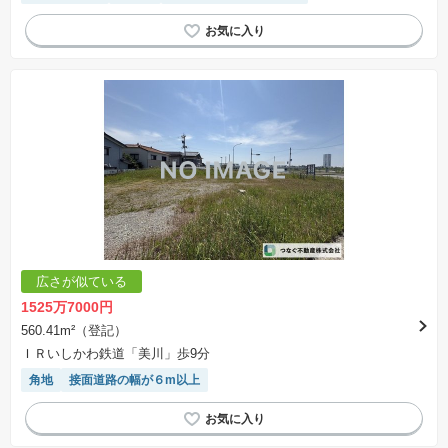
広さが似ている
1525万7000円
560.41m²（登記）
ＩＲいしかわ鉄道「美川」歩9分
角地
接面道路の幅が６m以上