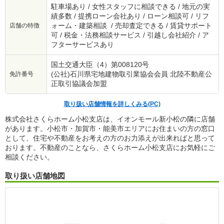
駐車場あり / 女性スタッフに相談できる / 地元の実
績多数 / 提携ローン会社あり / ローン相談可 / リフ
ォーム・建築相談 / 売却査定できる / 賃貸サポート
店舗の特徴
可 / 税金・法務相談サービス / 引越し会社紹介 / ア
フターサービスあり
国土交通大臣（4）第008120号
(公社)石川県宅地建物取引業協会会員 北陸不動産公
免許番号
正取引協議会加盟
取り扱い店舗情報を詳しくみる(PC)
株式会社さくらホーム小松支店は、イオンモール新小松の隣に店舗
があります。小松市・加賀市・能美市エリアにお住まいの方の窓口
として、住宅や不動産をお考えの方のお力添えが出来ればと思って
おります。不動産のことなら、さくらホーム小松支店にお気軽にご
相談ください。
取り扱い店舗地図