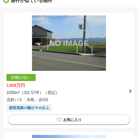
条件が似ている物件
距離が近い
1308万円
1030m²（311.57坪）（登記）
北鉄バス「水島」歩5分
接面道路の幅が６m以上