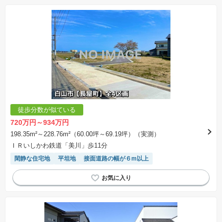
徒歩分数が似ている
720万円～934万円
198.35m²～228.76m²（60.00坪～69.19坪）（実測）
ＩＲいしかわ鉄道「美川」歩11分
閑静な住宅地
平坦地
接面道路の幅が６m以上