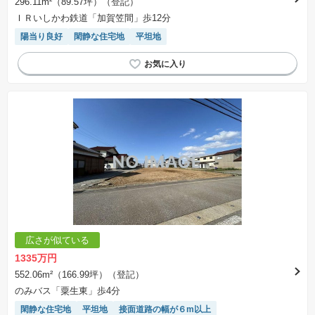
296.11m²（89.57坪）（登記）
ＩＲいしかわ鉄道「加賀笠間」歩12分
陽当り良好
閑静な住宅地
平坦地
広さが似ている
1335万円
552.06m²（166.99坪）（登記）
のみバス「粟生東」歩4分
閑静な住宅地
平坦地
接面道路の幅が６m以上