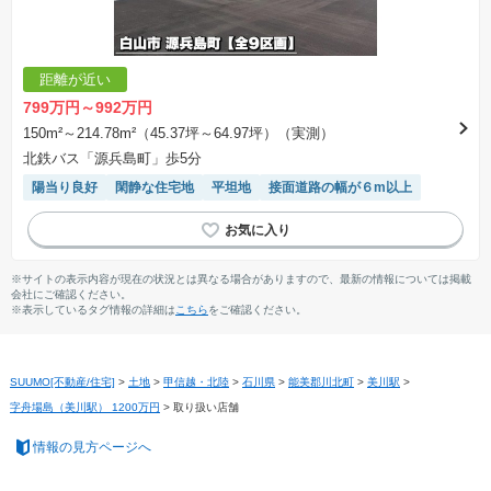
距離が近い
799万円～992万円
150m²～214.78m²（45.37坪～64.97坪）（実測）
北鉄バス「源兵島町」歩5分
陽当り良好
閑静な住宅地
平坦地
接面道路の幅が６m以上
※サイトの表示内容が現在の状況とは異なる場合がありますので、最新の情報については掲載
会社にご確認ください。
※表示しているタグ情報の詳細は
こちら
をご確認ください。
SUUMO[不動産/住宅]
>
土地
>
甲信越・北陸
>
石川県
>
能美郡川北町
>
美川駅
>
字舟場島（美川駅） 1200万円
>
取り扱い店舗
情報の見方ページへ