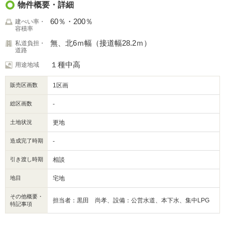
物件概要・詳細
60％・200％
建ぺい率・
容積率
無、北6ｍ幅（接道幅28.2ｍ）
私道負担・
道路
１種中高
用途地域
販売区画数
1区画
総区画数
-
土地状況
更地
造成完了時期
-
引き渡し時期
相談
地目
宅地
その他概要・
担当者：黒田 尚孝、設備：公営水道、本下水、集中LPG
特記事項