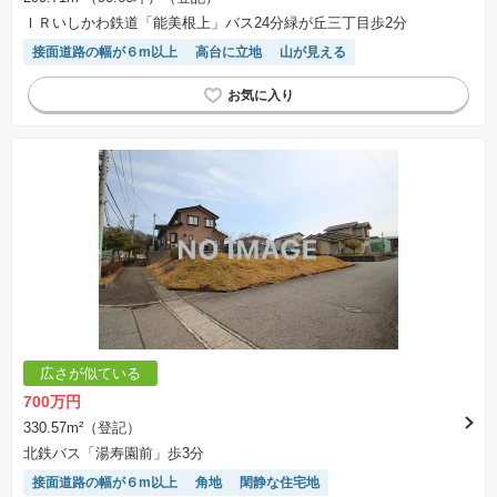
ＩＲいしかわ鉄道「能美根上」バス24分緑が丘三丁目歩2分
接面道路の幅が６m以上
高台に立地
山が見える
広さが似ている
700万円
330.57m²（登記）
北鉄バス「湯寿園前」歩3分
接面道路の幅が６m以上
角地
閑静な住宅地