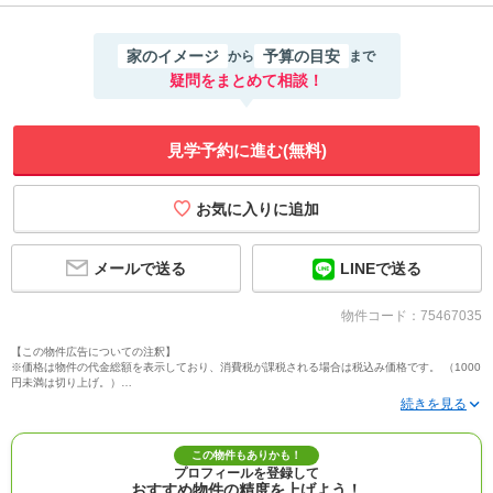
家のイメージ
予算の目安
から
まで
疑問をまとめて相談！
見学予約に進む(無料)
メールで送る
LINEで送る
物件コード：75467035
【この物件広告についての注釈】
※価格は物件の代金総額を表示しており、消費税が課税される場合は税込み価格です。 （1000
円未満は切り上げ。）
※写真に写っている、またはパース（絵）や間取り図に描かれている家具や車などは、特にコ
メントがない場合、販売価格に含まれません。
※敷地権利が定期借地権のものは価格に権利金を含みます。
※建築条件付き土地価格には、建物価格は含まれません。
この物件もありかも！
※物件情報は、原則として情報提供日の２日前に最終確認した情報です。
プロフィールを登録して
※完成予想図はいずれも外構、植栽、外観等実際のものとは多少異なることがあります。
おすすめ物件の精度を上げよう！
※モデルルーム・モデルハウス・展示場・ショールームの画像の場合、今回販売の物件と異な