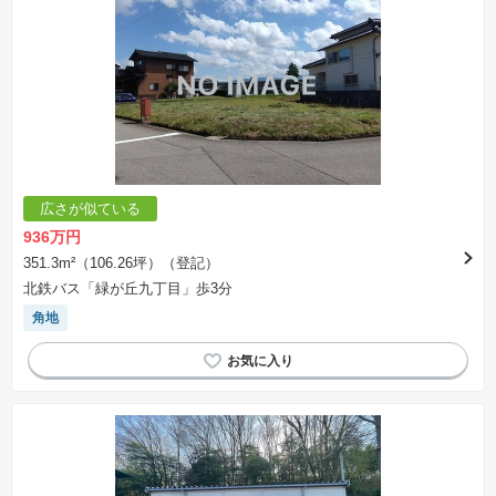
広さが似ている
936万円
351.3m²（106.26坪）（登記）
北鉄バス「緑が丘九丁目」歩3分
角地