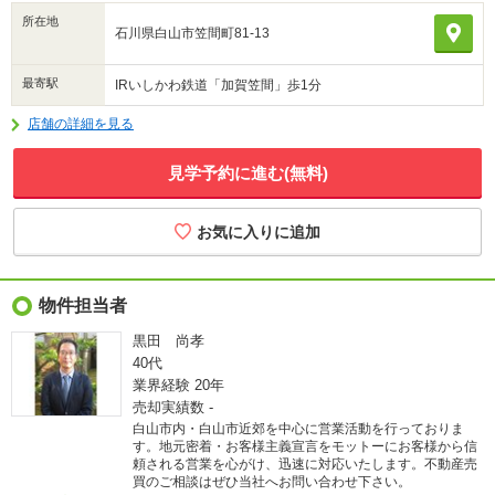
所在地
石川県白山市笠間町81-13
最寄駅
IRいしかわ鉄道「加賀笠間」歩1分
店舗の詳細を見る
見学予約に進む(無料)
物件担当者
黒田 尚孝
40代
業界経験
20年
売却実績数
-
白山市内・白山市近郊を中心に営業活動を行っておりま
す。地元密着・お客様主義宣言をモットーにお客様から信
頼される営業を心がけ、迅速に対応いたします。不動産売
買のご相談はぜひ当社へお問い合わせ下さい。