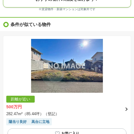
る場合があります。
※ＣＧ合成の画像の場合、実際とは多少異なる場合があります。
※賃貸物件・新築マンションは対象外です
※物件特徴：販売戸数が複数の物件は、全ての住戸に該当しない項目もあります。
※完成後１年以上を経過した未入居物件が掲載される場合があります。ご了承ください。
※新着：物件情報が「SUUMO」に掲載された日から１週間表示されます。
条件が似ている物件
※価格更新：物件価格が変更された日から１週間表示されます。
※販売予定物件はすべて、販売開始するまで契約または予約の申込みはできません。
※購入の前には物件内容や契約条件についてご自身で十分な確認をしていただくようにお願い
いたします。
※建築条件土地の情報内に掲載されている、建物プラン例は、土地購入者の設計プランの参考
の一例であって、プランの採用可否は任意です。
※土地（建築条件なし）で「建物プラン例」が表記してある時、そのプラン例は特定の建築請
負会社によるもので、当該建築請負会社以外で建てた場合、同様のものが同価格で建てられる
とは限りません。また建築請負会社を特定するものではありません。
※建築条件付き土地とは、その土地に建築する建物の建築請負契約が、一定期間内に成立する
ことを条件として売買される土地のことをいいます。建築請負契約成立に向けて設計プランを
協議するため、土地購入者が自己の希望する建物の設計協議をするために必要な相当の期間の
交渉期間が設定され、その期間内で希望を満たすプランが実現できたかどうかにより結論を出
します。なお、この期間は概ね3ヶ月程度とされています。納得のいくプランが出来ず、建築請
負契約が成立しない場合、土地売買契約は白紙に戻り、土地契約にかかった代金（土地代金、
手付金など）は名目のいかんに関わらず、全て返却されます。
※課税対象物件の「価格」や「費用等」は消費税込みの「総額表示」で統一しています。
※「本体価格」とは、課税対象物件においては「消費税を除いた建物価格」と「土地価格」の
距離が近い
合計額を指します。
※課税対象物件は消費税込みの総額表示のため、不動産広告の販売価格には本体価格の金額は
500万円
表示されておりません。
※取引にかかる費用：物件の契約手続き、決済、引き渡し時にかかる費用を表示しています。
282.47m²（85.44坪）（登記）
不動産会社によって表記有無が異なるため、ご自身で十分な確認をしていただくようにお願い
いたします。
陽当り良好
高台に立地
※掲載の省エネ性能ラベル内の物件・住棟・号室名称については最新のものに変更されている
場合があります。