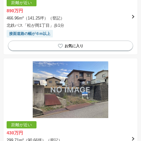
距離が近い
890万円
466.96m²（141.25坪）（登記）
北鉄バス「松が岡1丁目」歩1分
接面道路の幅が６m以上
距離が近い
430万円
299.71m²（90.66坪）（登記）