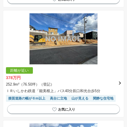
距離が近い
378万円
252.9m²（76.50坪）（登記）
ＩＲいしかわ鉄道「能美根上」バス40分辰口和光台歩5分
接面道路の幅が６m以上
高台に立地
山が見える
閑静な住宅地