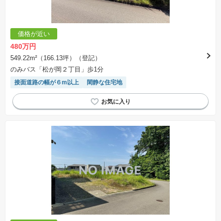
価格が近い
480万円
549.22m²（166.13坪）（登記）
のみバス「松が岡２丁目」歩1分
接面道路の幅が６m以上
閑静な住宅地