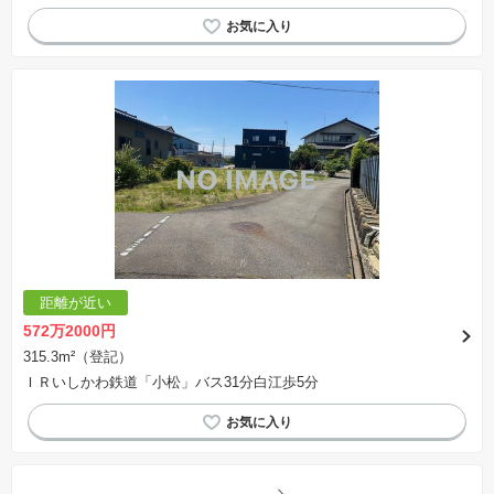
距離が近い
572万2000円
315.3m²（登記）
ＩＲいしかわ鉄道「小松」バス31分白江歩5分