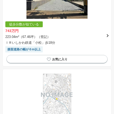
徒歩分数が似ている
743万円
223.04m²（67.46坪）（登記）
ＩＲいしかわ鉄道「小松」歩18分
接面道路の幅が６m以上