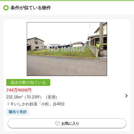
※新着：物件情報が「SUUMO」に掲載された日から１週間表示されます。
条件が似ている物件
※価格更新：物件価格が変更された日から１週間表示されます。
※販売予定物件はすべて、販売開始するまで契約または予約の申込みはできません。
※購入の前には物件内容や契約条件についてご自身で十分な確認をしていただくようにお願い
いたします。
※建築条件土地の情報内に掲載されている、建物プラン例は、土地購入者の設計プランの参考
の一例であって、プランの採用可否は任意です。
※土地（建築条件なし）で「建物プラン例」が表記してある時、そのプラン例は特定の建築請
負会社によるもので、当該建築請負会社以外で建てた場合、同様のものが同価格で建てられる
とは限りません。また建築請負会社を特定するものではありません。
※建築条件付き土地とは、その土地に建築する建物の建築請負契約が、一定期間内に成立する
ことを条件として売買される土地のことをいいます。建築請負契約成立に向けて設計プランを
協議するため、土地購入者が自己の希望する建物の設計協議をするために必要な相当の期間の
交渉期間が設定され、その期間内で希望を満たすプランが実現できたかどうかにより結論を出
します。なお、この期間は概ね3ヶ月程度とされています。納得のいくプランが出来ず、建築請
負契約が成立しない場合、土地売買契約は白紙に戻り、土地契約にかかった代金（土地代金、
手付金など）は名目のいかんに関わらず、全て返却されます。
※課税対象物件の「価格」や「費用等」は消費税込みの「総額表示」で統一しています。
※「本体価格」とは、課税対象物件においては「消費税を除いた建物価格」と「土地価格」の
徒歩分数が似ている
合計額を指します。
※課税対象物件は消費税込みの総額表示のため、不動産広告の販売価格には本体価格の金額は
744万4000円
表示されておりません。
※取引にかかる費用：物件の契約手続き、決済、引き渡し時にかかる費用を表示しています。
232.18m²（70.23坪）（実測）
不動産会社によって表記有無が異なるため、ご自身で十分な確認をしていただくようにお願い
ＩＲいしかわ鉄道「小松」歩40分
いたします。
※掲載の省エネ性能ラベル内の物件・住棟・号室名称については最新のものに変更されている
陽当り良好
場合があります。