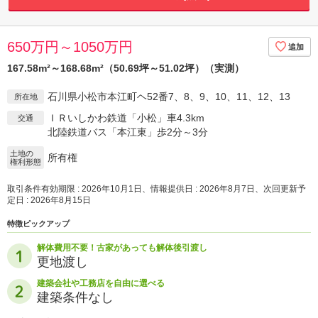
650万円～1050万円
167.58m²～168.68m²（50.69坪～51.02坪）（実測）
石川県小松市本江町ヘ52番7、8、9、10、11、12、13
所在地
ＩＲいしかわ鉄道「小松」車4.3km
交通
北陸鉄道バス「本江東」歩2分～3分
土地の
所有権
権利形態
取引条件有効期限 : 2026年10月1日、情報提供日 : 2026年8月7日、次回更新予
定日 : 2026年8月15日
特徴ピックアップ
解体費用不要！古家があっても解体後引渡し
更地渡し
建築会社や工務店を自由に選べる
建築条件なし