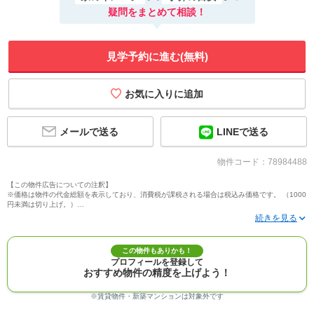
疑問をまとめて相談！
見学予約に進む(無料)
メールで送る
LINEで送る
物件コード：78984488
【この物件広告についての注釈】
※価格は物件の代金総額を表示しており、消費税が課税される場合は税込み価格です。 （1000
円未満は切り上げ。）
※写真に写っている、またはパース（絵）や間取り図に描かれている家具や車などは、特にコ
メントがない場合、販売価格に含まれません。
※敷地権利が定期借地権のものは価格に権利金を含みます。
※建築条件付き土地価格には、建物価格は含まれません。
この物件もありかも！
※物件情報は、原則として情報提供日の２日前に最終確認した情報です。
プロフィールを登録して
※完成予想図はいずれも外構、植栽、外観等実際のものとは多少異なることがあります。
おすすめ物件の精度を上げよう！
※モデルルーム・モデルハウス・展示場・ショールームの画像の場合、今回販売の物件と異な
る場合があります。
※ＣＧ合成の画像の場合、実際とは多少異なる場合があります。
※賃貸物件・新築マンションは対象外です
※物件特徴：販売戸数が複数の物件は、全ての住戸に該当しない項目もあります。
※完成後１年以上を経過した未入居物件が掲載される場合があります。ご了承ください。