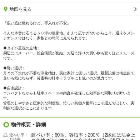
地図を見る
「広い庭は憧れるけど、手入れが不安」
そんな本音に応える５０坪の整形地。あえて広すぎないからこそ、週末をメン
テナンスではなく、家族との時間に充てられます。
◆タイパ重視の立地：
周辺にはスーパー、総合病院が集結。お迎え帰りの買い物も驚くほどスムーズ
です。
◆賢い選択：
月々の下水代が不要な浄化槽は、実は家計に優しい選択。最新設備は衛生的で
臭いも気にならず、災害時の排水トラブルにも強いのが魅力です。
◆自由設計：
コンパクトながらも駐車スペースや南庭を確保した効率的な間取りが叶いま
す。
管理のしやすさと圧倒的な利便性。忙しい共働き世帯にこそ選んでほしい、実
利的な選択がここにあります
物件概要・詳細
建ペい率：60％、容積率：200％（2区画は法令上
建ぺい率・
容積率