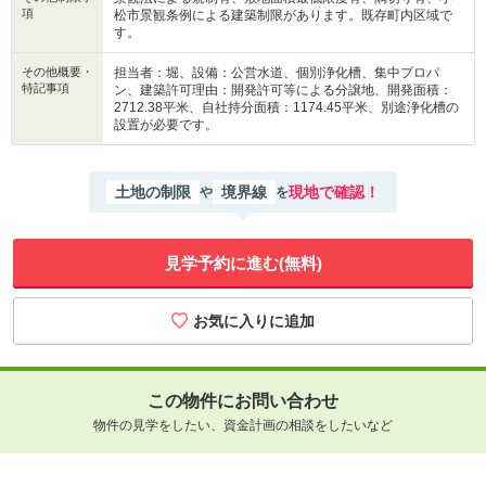
項
松市景観条例による建築制限があります。既存町内区域で
す。
その他概要・
担当者：堀、設備：公営水道、個別浄化槽、集中プロパ
特記事項
ン、建築許可理由：開発許可等による分譲地、開発面積：
2712.38平米、自社持分面積：1174.45平米、別途浄化槽の
設置が必要です。
土地の制限
境界線
現地で確認！
や
を
見学予約に進む(無料)
この物件にお問い合わせ
物件の見学をしたい、資金計画の相談をしたいなど