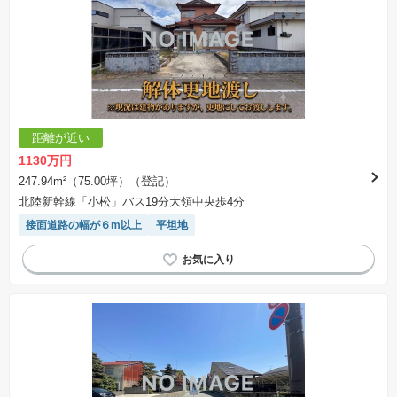
距離が近い
1130万円
247.94m²（75.00坪）（登記）
北陸新幹線「小松」バス19分大領中央歩4分
接面道路の幅が６m以上
平坦地