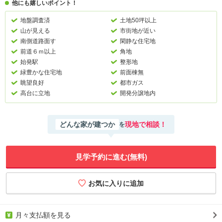
他にも嬉しいポイント！
地盤調査済
土地50坪以上
山が見える
市街地が近い
南側道路面す
閑静な住宅地
前道６ｍ以上
角地
始発駅
整形地
緑豊かな住宅地
前面棟無
眺望良好
都市ガス
高台に立地
開発分譲地内
どんな家が建つか
現地で相談！
を
見学予約に進む(無料)
月々支払額を見る