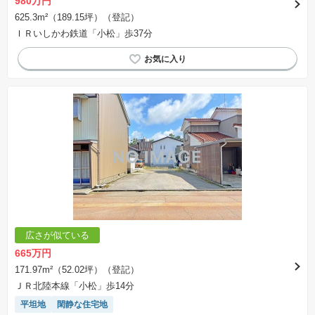
980万円
625.3m²（189.15坪）（登記）
ＩＲいしかわ鉄道「小松」歩37分
広さが似ている
665万円
171.97m²（52.02坪）（登記）
ＪＲ北陸本線「小松」歩14分
平坦地
閑静な住宅地