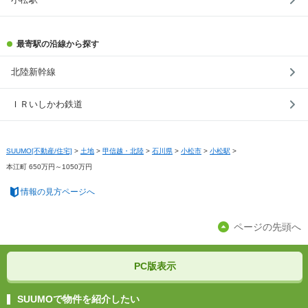
最寄駅の沿線から探す
北陸新幹線
ＩＲいしかわ鉄道
SUUMO[不動産/住宅]
>
土地
>
甲信越・北陸
>
石川県
>
小松市
>
小松駅
>
本江町 650万円～1050万円
情報の見方ページへ
ページの先頭へ
PC版表示
SUUMOで物件を紹介したい