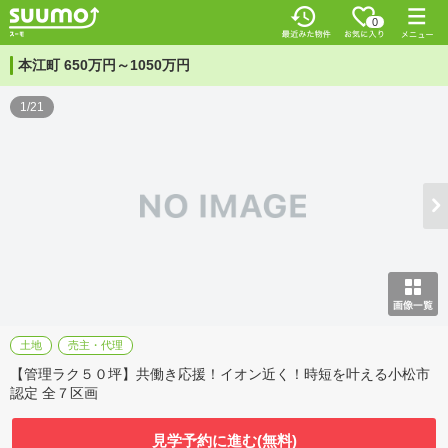
0
本江町 650万円～1050万円
1/21
土地
売主・代理
【管理ラク５０坪】共働き応援！イオン近く！時短を叶える小松市
認定 全７区画
見学予約に進む(無料)