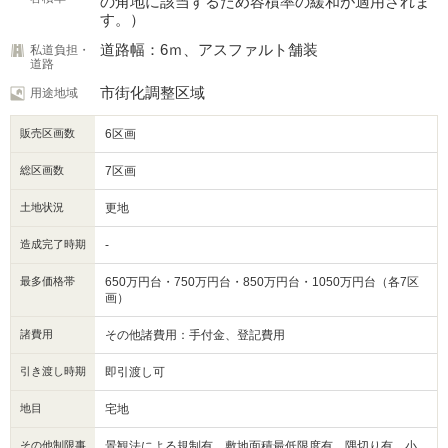
の角地に該当するため容積率の緩和が適用されま
す。）
道路幅：6ｍ、アスファルト舗装
私道負担・
道路
市街化調整区域
用途地域
販売区画数
6区画
総区画数
7区画
土地状況
更地
造成完了時期
-
最多価格帯
650万円台・750万円台・850万円台・1050万円台（各7区
画）
諸費用
その他諸費用：手付金、登記費用
引き渡し時期
即引渡し可
地目
宅地
その他制限事
景観法による規制有、敷地面積最低限度有、隅切り有、小