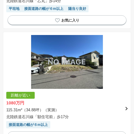
北陸鉄道石川線「乙丸」歩14分
平坦地
接面道路の幅が６m以上
陽当り良好
距離が近い
1080万円
115.31m²（34.88坪）（実測）
北陸鉄道石川線「額住宅前」歩17分
接面道路の幅が６m以上