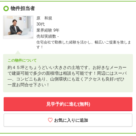
物件担当者
原 和規
30代
業界経験
9年
売却実績数
-
住宅会社で勤務した経験を活かし、幅広いご提案を致しま
す！
この物件について
約４５坪とちょうどいい大きさの土地です。お好きなメーカー
で建築可能で多少の面積増は相談も可能です！周辺にはスーパ
―、コンビニもあり、山側環状にも近くアクセスも良好♪ぜひ
一度お問合せ下さい！
見学予約に進む(無料)