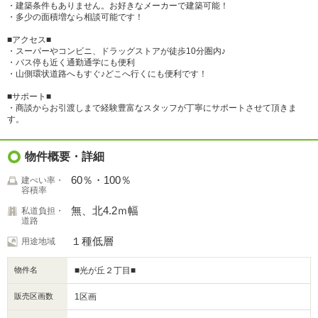
・建築条件もありません。お好きなメーカーで建築可能！
・多少の面積増なら相談可能です！
■アクセス■
・スーパーやコンビニ、ドラッグストアが徒歩10分圏内♪
・バス停も近く通勤通学にも便利
・山側環状道路へもすぐ♪どこへ行くにも便利です！
■サポート■
・商談からお引渡しまで経験豊富なスタッフが丁寧にサポートさせて頂きま
す。
物件概要・詳細
60％・100％
建ぺい率・
容積率
無、北4.2ｍ幅
私道負担・
道路
１種低層
用途地域
物件名
■光が丘２丁目■
販売区画数
1区画