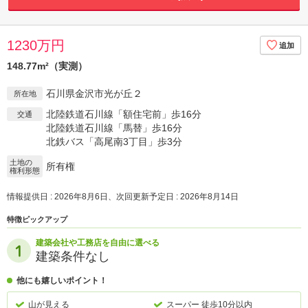
1230万円
148.77m²（実測）
石川県金沢市光が丘２
所在地
北陸鉄道石川線「額住宅前」歩16分
交通
北陸鉄道石川線「馬替」歩16分
北鉄バス「高尾南3丁目」歩3分
土地の
所有権
権利形態
情報提供日 : 2026年8月6日、次回更新予定日 : 2026年8月14日
特徴ピックアップ
建築会社や工務店を自由に選べる
建築条件なし
他にも嬉しいポイント！
山が見える
スーパー 徒歩10分以内