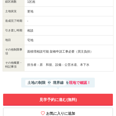
総区画数
1区画
土地状況
更地
造成完了時期
-
引き渡し時期
相談
地目
宅地
その他制限事
面積増相談可能 架橋申請工事必要（買主負担）
項
その他概要・
担当者：原 和規、設備：公営水道、本下水
特記事項
土地の制限
境界線
現地で確認！
や
を
見学予約に進む(無料)