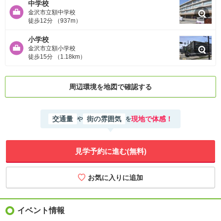
中学校
金沢市立額中学校
徒歩12分 （937m）
小学校
金沢市立額小学校
徒歩15分 （1.18km）
周辺環境を地図で確認する
交通量
街の雰囲気
現地で体感！
や
を
見学予約に進む(無料)
イベント情報