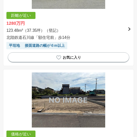
手付金など）は名目のいかんに関わらず、全て返却されます。
※課税対象物件の「価格」や「費用等」は消費税込みの「総額表示」で統一しています。
※「本体価格」とは、課税対象物件においては「消費税を除いた建物価格」と「土地価格」の
距離が近い
合計額を指します。
※課税対象物件は消費税込みの総額表示のため、不動産広告の販売価格には本体価格の金額は
1280万円
表示されておりません。
※取引にかかる費用：物件の契約手続き、決済、引き渡し時にかかる費用を表示しています。
123.48m²（37.35坪）（登記）
不動産会社によって表記有無が異なるため、ご自身で十分な確認をしていただくようにお願い
北陸鉄道石川線「額住宅前」歩14分
いたします。
※掲載の省エネ性能ラベル内の物件・住棟・号室名称については最新のものに変更されている
平坦地
接面道路の幅が６m以上
場合があります。
価格が近い