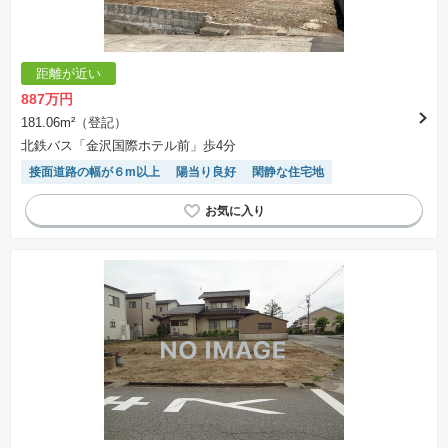
距離が近い
887万円
181.06m²（登記）
北鉄バス「金沢国際ホテル前」歩4分
接面道路の幅が６m以上
陽当り良好
閑静な住宅地