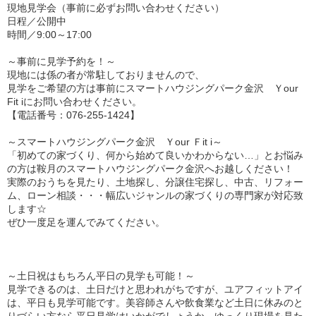
現地見学会（事前に必ずお問い合わせください）
日程／公開中
時間／9:00～17:00
～事前に見学予約を！～
現地には係の者が常駐しておりませんので、
見学をご希望の方は事前にスマートハウジングパーク金沢 Ｙour
Fit iにお問い合わせください。
【電話番号：076-255-1424】
～スマートハウジングパーク金沢 Ｙour Ｆit i～
「初めての家づくり、何から始めて良いかわからない…」とお悩み
の方は鞍月のスマートハウジングパーク金沢へお越しください！
実際のおうちを見たり、土地探し、分譲住宅探し、中古、リフォー
ム、ローン相談・・・幅広いジャンルの家づくりの専門家が対応致
します☆
ぜひ一度足を運んでみてください。
～土日祝はもちろん平日の見学も可能！～
見学できるのは、土日だけと思われがちですが、ユアフィットアイ
は、平日も見学可能です。美容師さんや飲食業など土日に休みのと