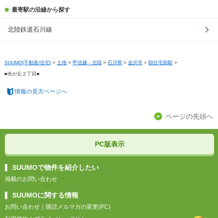
最寄駅の沿線から探す
北陸鉄道石川線
SUUMO[不動産/住宅]
>
土地
>
甲信越・北陸
>
石川県
>
金沢市
>
額住宅前駅
>
■光が丘２丁目■
情報の見方ページへ
ページの先頭へ
PC版表示
SUUMOで物件を紹介したい
掲載のお問い合わせ
SUUMOに関する情報
お問い合わせ
｜
購読メルマガの変更(PC)