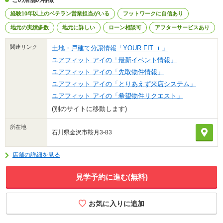
この店舗の特徴
経験10年以上のベテラン営業担当がいる
フットワークに自信あり
地元の実績多数
地元に詳しい
ローン相談可
アフターサービスあり
関連リンク
土地・戸建て分譲情報「YOUR FIT ｉ」
ユアフィット アイの「最新イベント情報」
ユアフィット アイの「先取物件情報」
ユアフィット アイの「とりあえず来店システム」
ユアフィット アイの「希望物件リクエスト」
(別のサイトに移動します)
所在地
石川県金沢市鞍月3-83
店舗の詳細を見る
見学予約に進む(無料)