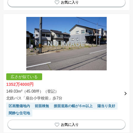
広さが似ている
1352万4000円
149.03m²（45.08坪）（登記）
北鉄バス「扇台小学校前」歩7分
区画整備地内
前面棟無
接面道路の幅が６m以上
陽当り良好
閑静な住宅地