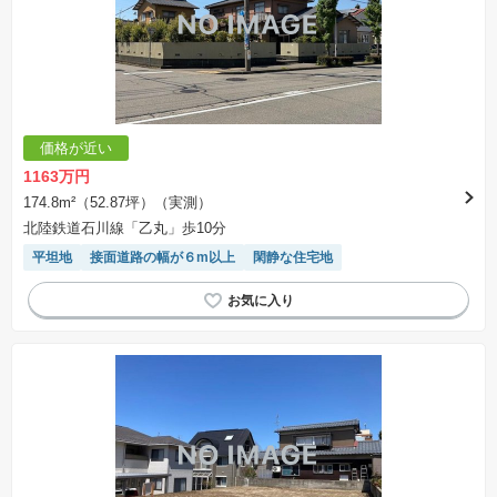
価格が近い
1163万円
174.8m²（52.87坪）（実測）
北陸鉄道石川線「乙丸」歩10分
平坦地
接面道路の幅が６m以上
閑静な住宅地