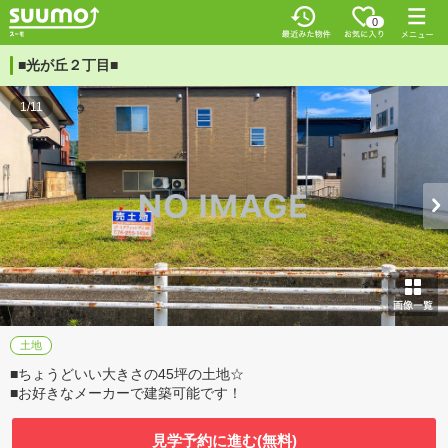
0
■光が丘２丁目■
1/11
土地
■ちょうどいい大きさの45坪の土地☆
■お好きなメーカーで建築可能です！
見学予約に進む(無料)