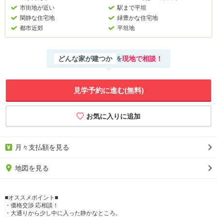
市街地が近い
駅まで平坦
閑静な住宅地
緑豊かな住宅地
都市近郊
平坦地
どんな家が建つか
現地で相談！
を
見学予約に進む(無料)
月々支払額を見る
地図を見る
■オススメポイント■
・価格交渉 応相談！
・大通りから少し中に入った静かなところ。