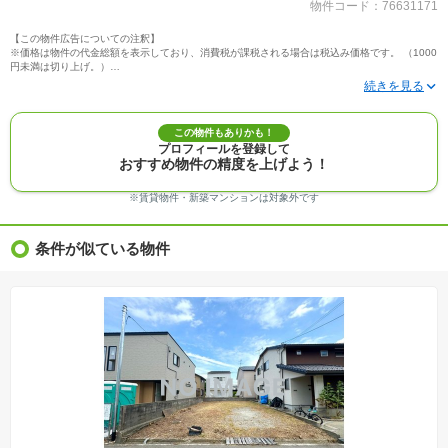
物件コード：76631171
【この物件広告についての注釈】
※価格は物件の代金総額を表示しており、消費税が課税される場合は税込み価格です。 （1000
円未満は切り上げ。）
※写真に写っている、またはパース（絵）や間取り図に描かれている家具や車などは、特にコ
メントがない場合、販売価格に含まれません。
※敷地権利が定期借地権のものは価格に権利金を含みます。
※建築条件付き土地価格には、建物価格は含まれません。
この物件もありかも！
※物件情報は、原則として情報提供日の２日前に最終確認した情報です。
プロフィールを登録して
※完成予想図はいずれも外構、植栽、外観等実際のものとは多少異なることがあります。
おすすめ物件の精度を上げよう！
※モデルルーム・モデルハウス・展示場・ショールームの画像の場合、今回販売の物件と異な
る場合があります。
※ＣＧ合成の画像の場合、実際とは多少異なる場合があります。
※賃貸物件・新築マンションは対象外です
※物件特徴：販売戸数が複数の物件は、全ての住戸に該当しない項目もあります。
※完成後１年以上を経過した未入居物件が掲載される場合があります。ご了承ください。
※新着：物件情報が「SUUMO」に掲載された日から１週間表示されます。
条件が似ている物件
※価格更新：物件価格が変更された日から１週間表示されます。
※販売予定物件はすべて、販売開始するまで契約または予約の申込みはできません。
※購入の前には物件内容や契約条件についてご自身で十分な確認をしていただくようにお願い
いたします。
※建築条件土地の情報内に掲載されている、建物プラン例は、土地購入者の設計プランの参考
の一例であって、プランの採用可否は任意です。
※土地（建築条件なし）で「建物プラン例」が表記してある時、そのプラン例は特定の建築請
負会社によるもので、当該建築請負会社以外で建てた場合、同様のものが同価格で建てられる
とは限りません。また建築請負会社を特定するものではありません。
※建築条件付き土地とは、その土地に建築する建物の建築請負契約が、一定期間内に成立する
ことを条件として売買される土地のことをいいます。建築請負契約成立に向けて設計プランを
協議するため、土地購入者が自己の希望する建物の設計協議をするために必要な相当の期間の
交渉期間が設定され、その期間内で希望を満たすプランが実現できたかどうかにより結論を出
します。なお、この期間は概ね3ヶ月程度とされています。納得のいくプランが出来ず、建築請
負契約が成立しない場合、土地売買契約は白紙に戻り、土地契約にかかった代金（土地代金、