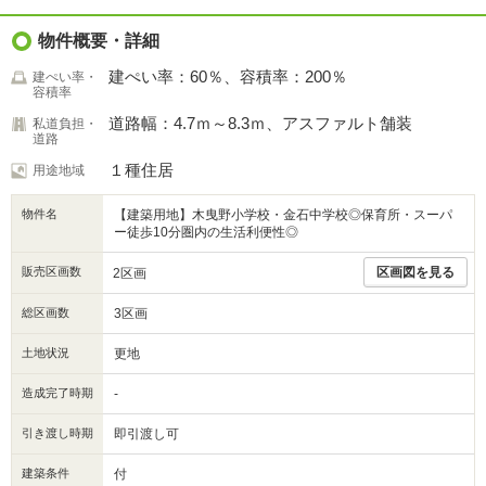
物件概要・詳細
建ぺい率：60％、容積率：200％
建ぺい率・
容積率
道路幅：4.7ｍ～8.3ｍ、アスファルト舗装
私道負担・
道路
１種住居
用途地域
物件名
【建築用地】木曳野小学校・金石中学校◎保育所・スーパ
ー徒歩10分圏内の生活利便性◎
販売区画数
区画図を見る
2区画
総区画数
3区画
土地状況
更地
造成完了時期
-
引き渡し時期
即引渡し可
建築条件
付