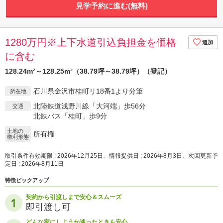
見学予約に進む(無料)
1280万円※上下水道引込負担金を価格
に含む
128.24m²～128.25m²（38.79坪～38.79坪）（登記）
石川県金沢市桂町リ18番1より分筆
所在地
北陸鉄道浅野川線「大河端」歩56分
交通
北鉄バス「桂町」歩9分
土地の
所有権
権利形態
取引条件有効期限 : 2026年12月25日、情報提供日 : 2026年8月3日、次回更新予
定日 : 2026年8月11日
特徴ピックアップ
契約から引渡しまで安心＆スムーズ
即引渡し可
どんな家にしようか迷ったときも安心