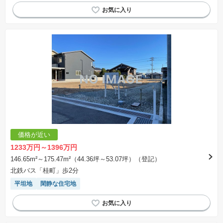
価格が近い
1233万円～1396万円
146.65m²～175.47m²（44.36坪～53.07坪）（登記）
北鉄バス「桂町」歩2分
平坦地
閑静な住宅地