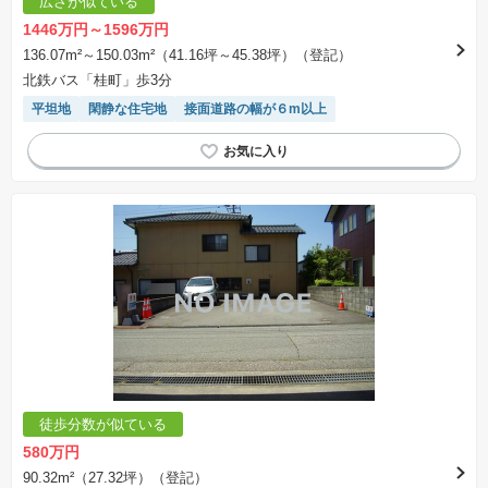
広さが似ている
1446万円～1596万円
136.07m²～150.03m²（41.16坪～45.38坪）（登記）
北鉄バス「桂町」歩3分
平坦地
閑静な住宅地
接面道路の幅が６m以上
徒歩分数が似ている
580万円
90.32m²（27.32坪）（登記）