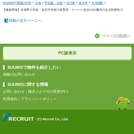
SUUMO[不動産/住宅]
>
土地
>
甲信越・北陸
>
石川県
>
金沢市
>
大河端駅
>
【建築用地】木曳野小学校・金石中学校◎保育所・スーパー徒歩10分圏内の生活利便性◎
情報の見方ページへ
ページの先頭へ
PC版表示
SUUMOで物件を紹介したい
掲載のお問い合わせ
SUUMOに関する情報
お問い合わせ
｜
購読メルマガの変更(PC)
利用規約
｜
プライバシーポリシー