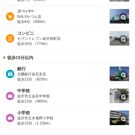
スーパー
NALXかつら店
徒歩8分 （600m）
コンビニ
セブンイレブン金沢桂町店
徒歩10分 （774m）
徒歩15分以内
銀行
北國銀行金石支店
徒歩12分 （923m）
中学校
金沢市立金石中学校
徒歩13分 （965m）
小学校
金沢市立木曳野小学校
徒歩15分 （1.15km）