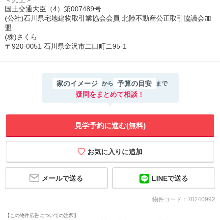
国土交通大臣（4）第007489号
(公社)石川県宅地建物取引業協会会員 北陸不動産公正取引協議会加
盟
(株)さくら
〒920-0051 石川県金沢市二口町ニ95-1
家のイメージ
予算の目安
から
まで
疑問をまとめて相談！
見学予約に進む(無料)
メールで送る
LINEで送る
物件コード：70240992
【この物件広告についての注釈】