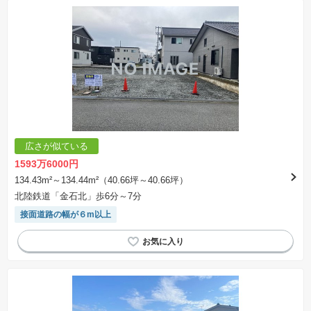
広さが似ている
1593万6000円
134.43m²～134.44m²（40.66坪～40.66坪）
北陸鉄道「金石北」歩6分～7分
接面道路の幅が６m以上