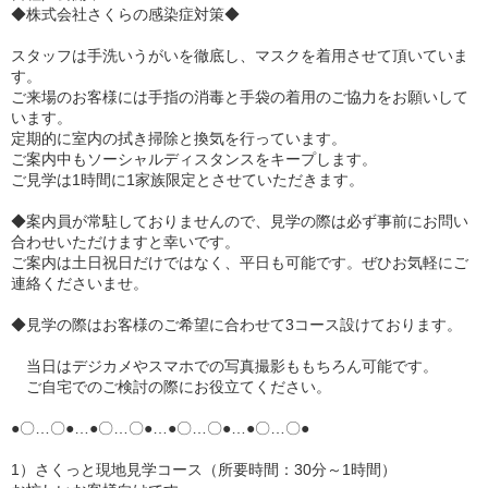
◆株式会社さくらの感染症対策◆
スタッフは手洗いうがいを徹底し、マスクを着用させて頂いていま
す。
ご来場のお客様には手指の消毒と手袋の着用のご協力をお願いして
います。
定期的に室内の拭き掃除と換気を行っています。
ご案内中もソーシャルディスタンスをキープします。
ご見学は1時間に1家族限定とさせていただきます。
◆案内員が常駐しておりませんので、見学の際は必ず事前にお問い
合わせいただけますと幸いです。
ご案内は土日祝日だけではなく、平日も可能です。ぜひお気軽にご
連絡くださいませ。
◆見学の際はお客様のご希望に合わせて3コース設けております。
当日はデジカメやスマホでの写真撮影ももちろん可能です。
ご自宅でのご検討の際にお役立てください。
●〇…〇●…●〇…〇●…●〇…〇●…●〇…〇●
1）さくっと現地見学コース（所要時間：30分～1時間）