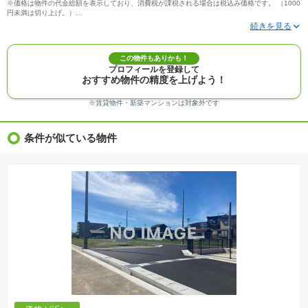
※価格は物件の代金総額を表示しており、消費税が課税される場合は税込み価格です。 （1000
円未満は切り上げ。）
※写真に写っている、またはパース（絵）や間取り図に描かれている家具や車などは、特にコ
メントがない場合、販売価格に含まれません。
※敷地権利が定期借地権のものは価格に権利金を含みます。
※建築条件付き土地価格には、建物価格は含まれません。
この物件もありかも！
※物件情報は、原則として情報提供日の２日前に最終確認した情報です。
プロフィールを登録して
※完成予想図はいずれも外構、植栽、外観等実際のものとは多少異なることがあります。
おすすめ物件の精度を上げよう！
※モデルルーム・モデルハウス・展示場・ショールームの画像の場合、今回販売の物件と異な
る場合があります。
※ＣＧ合成の画像の場合、実際とは多少異なる場合があります。
※賃貸物件・新築マンションは対象外です
※物件特徴：販売戸数が複数の物件は、全ての住戸に該当しない項目もあります。
※完成後１年以上を経過した未入居物件が掲載される場合があります。ご了承ください。
※新着：物件情報が「SUUMO」に掲載された日から１週間表示されます。
条件が似ている物件
※価格更新：物件価格が変更された日から１週間表示されます。
※販売予定物件はすべて、販売開始するまで契約または予約の申込みはできません。
※購入の前には物件内容や契約条件についてご自身で十分な確認をしていただくようにお願い
いたします。
※建築条件土地の情報内に掲載されている、建物プラン例は、土地購入者の設計プランの参考
の一例であって、プランの採用可否は任意です。
※土地（建築条件なし）で「建物プラン例」が表記してある時、そのプラン例は特定の建築請
負会社によるもので、当該建築請負会社以外で建てた場合、同様のものが同価格で建てられる
とは限りません。また建築請負会社を特定するものではありません。
※建築条件付き土地とは、その土地に建築する建物の建築請負契約が、一定期間内に成立する
ことを条件として売買される土地のことをいいます。建築請負契約成立に向けて設計プランを
協議するため、土地購入者が自己の希望する建物の設計協議をするために必要な相当の期間の
交渉期間が設定され、その期間内で希望を満たすプランが実現できたかどうかにより結論を出
します。なお、この期間は概ね3ヶ月程度とされています。納得のいくプランが出来ず、建築請
負契約が成立しない場合、土地売買契約は白紙に戻り、土地契約にかかった代金（土地代金、
手付金など）は名目のいかんに関わらず、全て返却されます。
※課税対象物件の「価格」や「費用等」は消費税込みの「総額表示」で統一しています。
※「本体価格」とは、課税対象物件においては「消費税を除いた建物価格」と「土地価格」の