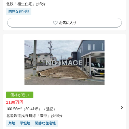
北鉄「相生住宅」歩3分
閑静な住宅地
価格が近い
1180万円
100.56m²（30.41坪）（登記）
北陸鉄道浅野川線「磯部」歩48分
角地
平坦地
閑静な住宅地