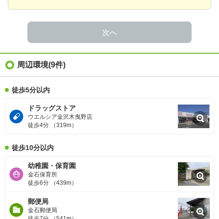
次へ
周辺環境
(9件)
徒歩5分以内
ドラッグストア
ウエルシア金沢木曳野店
徒歩4分 （319m）
徒歩10分以内
幼稚園・保育園
金石保育所
徒歩6分 （439m）
郵便局
金石郵便局
徒歩7分 （541m）