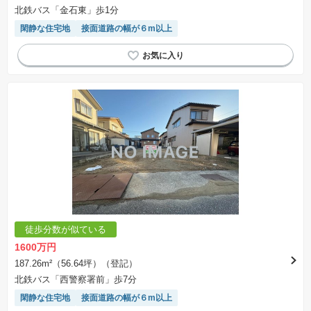
北鉄バス「金石東」歩1分
閑静な住宅地
接面道路の幅が６m以上
徒歩分数が似ている
1600万円
187.26m²（56.64坪）（登記）
北鉄バス「西警察署前」歩7分
閑静な住宅地
接面道路の幅が６m以上