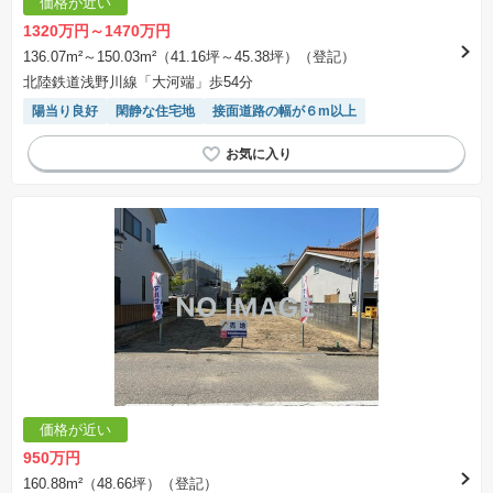
価格が近い
合計額を指します。
※課税対象物件は消費税込みの総額表示のため、不動産広告の販売価格には本体価格の金額は
1320万円～1470万円
表示されておりません。
※取引にかかる費用：物件の契約手続き、決済、引き渡し時にかかる費用を表示しています。
136.07m²～150.03m²（41.16坪～45.38坪）（登記）
不動産会社によって表記有無が異なるため、ご自身で十分な確認をしていただくようにお願い
北陸鉄道浅野川線「大河端」歩54分
いたします。
※掲載の省エネ性能ラベル内の物件・住棟・号室名称については最新のものに変更されている
陽当り良好
閑静な住宅地
接面道路の幅が６m以上
場合があります。
価格が近い
950万円
160.88m²（48.66坪）（登記）