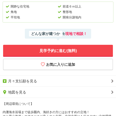
閑静な住宅地
前道６ｍ以上
角地
整形地
平坦地
開発分譲地内
どんな家が建つか
現地で相談！
を
見学予約に進む(無料)
月々支払額を見る
地図を見る
【周辺環境について】
内灘海水浴場まで徒歩圏内、海好きの方にはおすすめの立地！