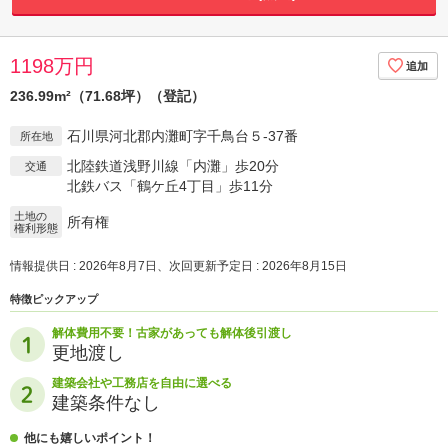
1198万円
236.99m²（71.68坪）（登記）
石川県河北郡内灘町字千鳥台５-37番
所在地
北陸鉄道浅野川線「内灘」歩20分
交通
北鉄バス「鶴ケ丘4丁目」歩11分
土地の
所有権
権利形態
情報提供日 : 2026年8月7日、次回更新予定日 : 2026年8月15日
特徴ピックアップ
解体費用不要！古家があっても解体後引渡し
更地渡し
建築会社や工務店を自由に選べる
建築条件なし
他にも嬉しいポイント！