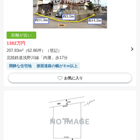
距離が近い
1382万円
207.83m²（62.86坪）（登記）
北陸鉄道浅野川線「内灘」歩17分
閑静な住宅地
接面道路の幅が６m以上