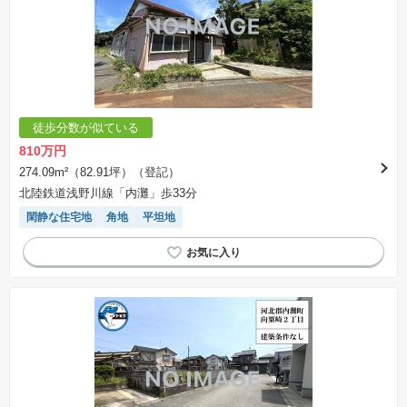
徒歩分数が似ている
810万円
274.09m²（82.91坪）（登記）
北陸鉄道浅野川線「内灘」歩33分
閑静な住宅地
角地
平坦地