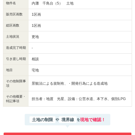
物件名
内灘 千鳥台（5） 土地
販売区画数
1区画
総区画数
1区画
土地状況
更地
造成完了時期
-
引き渡し時期
相談
地目
宅地
その他制限事
景観法による規制有、・開発行為による造成地
項
その他概要・
担当者：地渡 光星、設備：公営水道、本下水、個別LPG
特記事項
土地の制限
境界線
現地で確認！
や
を