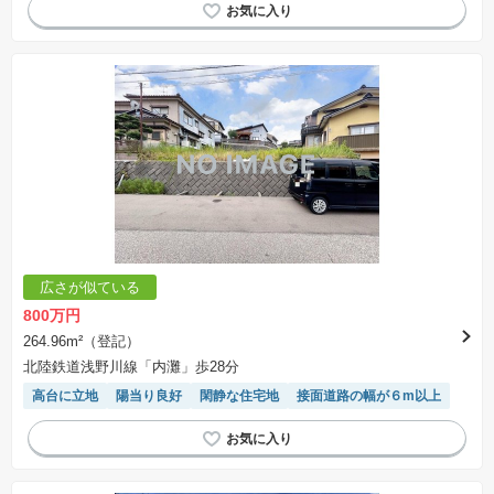
広さが似ている
800万円
264.96m²（登記）
北陸鉄道浅野川線「内灘」歩28分
高台に立地
陽当り良好
閑静な住宅地
接面道路の幅が６m以上