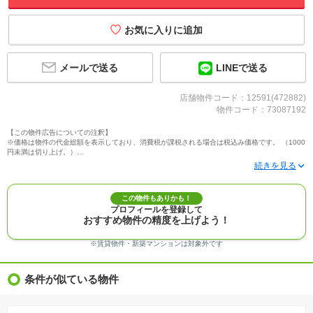
メールで送る
LINEで送る
店舗物件コード：12591(472882)
物件コード：73087192
【この物件広告についての注釈】
※価格は物件の代金総額を表示しており、消費税が課税される場合は税込み価格です。 （1000
円未満は切り上げ。）
※写真に写っている、またはパース（絵）や間取り図に描かれている家具や車などは、特にコ
メントがない場合、販売価格に含まれません。
※敷地権利が定期借地権のものは価格に権利金を含みます。
※建築条件付き土地価格には、建物価格は含まれません。
この物件もありかも！
※物件情報は、原則として情報提供日の２日前に最終確認した情報です。
プロフィールを登録して
※完成予想図はいずれも外構、植栽、外観等実際のものとは多少異なることがあります。
おすすめ物件の精度を上げよう！
※モデルルーム・モデルハウス・展示場・ショールームの画像の場合、今回販売の物件と異な
る場合があります。
※ＣＧ合成の画像の場合、実際とは多少異なる場合があります。
※賃貸物件・新築マンションは対象外です
※物件特徴：販売戸数が複数の物件は、全ての住戸に該当しない項目もあります。
※完成後１年以上を経過した未入居物件が掲載される場合があります。ご了承ください。
※新着：物件情報が「SUUMO」に掲載された日から１週間表示されます。
条件が似ている物件
※価格更新：物件価格が変更された日から１週間表示されます。
※販売予定物件はすべて、販売開始するまで契約または予約の申込みはできません。
※購入の前には物件内容や契約条件についてご自身で十分な確認をしていただくようにお願い
いたします。