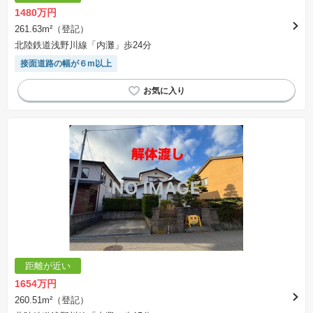
1480万円
261.63m²（登記）
北陸鉄道浅野川線「内灘」歩24分
接面道路の幅が６m以上
距離が近い
1654万円
260.51m²（登記）