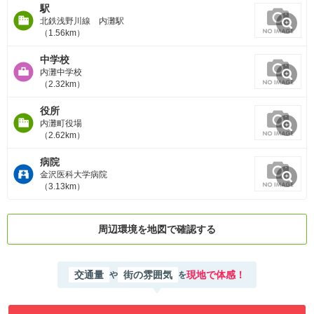
駅
北鉄浅野川線 内灘駅
（1.56km）
中学校
内灘中学校
（2.32km）
役所
内灘町役場
（2.62km）
病院
金沢医科大学病院
（3.13km）
周辺環境を地図で確認する
交通量
街の雰囲気
現地で体感！
や
を