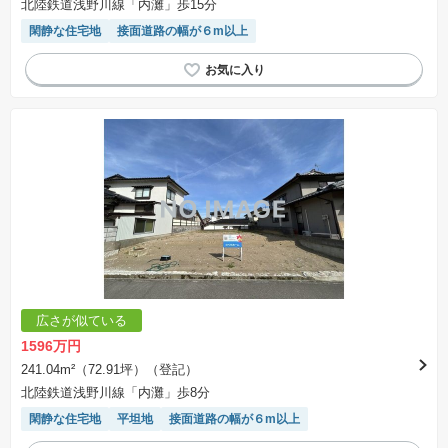
北陸鉄道浅野川線「内灘」歩15分
閑静な住宅地
接面道路の幅が６m以上
広さが似ている
1596万円
241.04m²（72.91坪）（登記）
北陸鉄道浅野川線「内灘」歩8分
閑静な住宅地
平坦地
接面道路の幅が６m以上