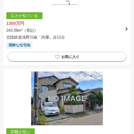
広さが似ている
1350万円
243.09m²（登記）
北陸鉄道浅野川線「内灘」歩11分
閑静な住宅地
距離が近い