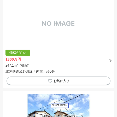
※建築条件土地の情報内に掲載されている、建物プラン例は、土地購入者の設計プランの参考
の一例であって、プランの採用可否は任意です。
※土地（建築条件なし）で「建物プラン例」が表記してある時、そのプラン例は特定の建築請
負会社によるもので、当該建築請負会社以外で建てた場合、同様のものが同価格で建てられる
とは限りません。また建築請負会社を特定するものではありません。
※建築条件付き土地とは、その土地に建築する建物の建築請負契約が、一定期間内に成立する
ことを条件として売買される土地のことをいいます。建築請負契約成立に向けて設計プランを
協議するため、土地購入者が自己の希望する建物の設計協議をするために必要な相当の期間の
交渉期間が設定され、その期間内で希望を満たすプランが実現できたかどうかにより結論を出
します。なお、この期間は概ね3ヶ月程度とされています。納得のいくプランが出来ず、建築請
負契約が成立しない場合、土地売買契約は白紙に戻り、土地契約にかかった代金（土地代金、
手付金など）は名目のいかんに関わらず、全て返却されます。
※課税対象物件の「価格」や「費用等」は消費税込みの「総額表示」で統一しています。
※「本体価格」とは、課税対象物件においては「消費税を除いた建物価格」と「土地価格」の
価格が近い
合計額を指します。
※課税対象物件は消費税込みの総額表示のため、不動産広告の販売価格には本体価格の金額は
1300万円
表示されておりません。
※取引にかかる費用：物件の契約手続き、決済、引き渡し時にかかる費用を表示しています。
247.1m²（登記）
不動産会社によって表記有無が異なるため、ご自身で十分な確認をしていただくようにお願い
北陸鉄道浅野川線「内灘」歩6分
いたします。
※掲載の省エネ性能ラベル内の物件・住棟・号室名称については最新のものに変更されている
場合があります。