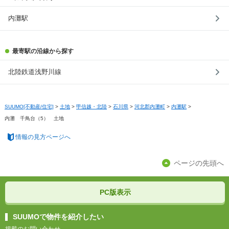
内灘駅
最寄駅の沿線から探す
北陸鉄道浅野川線
SUUMO[不動産/住宅]
>
土地
>
甲信越・北陸
>
石川県
>
河北郡内灘町
>
内灘駅
>
内灘 千鳥台（5） 土地
情報の見方ページへ
ページの先頭へ
PC版表示
SUUMOで物件を紹介したい