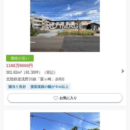
価格が近い
1186万9000円
301.82m²（91.30坪）（登記）
北陸鉄道浅野川線「粟ヶ崎」歩8分
陽当り良好
接面道路の幅が６m以上