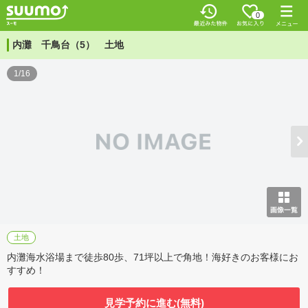
0
内灘 千鳥台（5） 土地
1/16
土地
内灘海水浴場まで徒歩80歩、71坪以上で角地！海好きのお客様にお
すすめ！
見学予約に進む(無料)