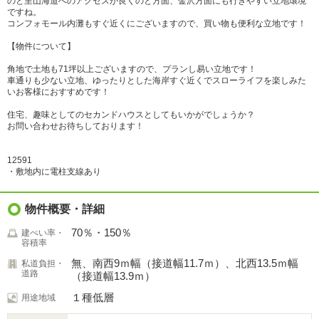
のと里山海道へのアクセスが良くのと方面、金沢方面にも行きやすい立地環境
ですね。
コンフォモール内灘もすぐ近くにございますので、買い物も便利な立地です！
【物件について】
角地で土地も71坪以上ございますので、プランし易い立地です！
車通りも少ない立地、ゆったりとした海岸すぐ近くでスローライフを楽しみた
いお客様におすすめです！
住宅、趣味としてのセカンドハウスとしてもいかがでしょうか？
お問い合わせお待ちしております！
12591
・敷地内に電柱支線あり
物件概要・詳細
70％・150％
建ぺい率・
容積率
無、南西9ｍ幅（接道幅11.7ｍ）、北西13.5ｍ幅
私道負担・
道路
（接道幅13.9ｍ）
１種低層
用途地域