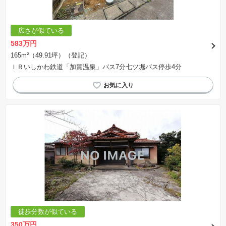
広さが似ている
583万円
165m²（49.91坪）（登記）
ＩＲいしかわ鉄道「加賀温泉」バス7分七ツ堀バス停歩4分
徒歩分数が似ている
350万円