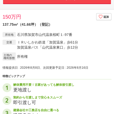
150万円
137.75m²（41.66坪）（登記）
石川県加賀市山代温泉桜町１-97番
所在地
ＩＲいしかわ鉄道「加賀温泉」歩61分
交通
加賀温泉バス「山代温泉東口」歩12分
土地の
所有権
権利形態
情報提供日 : 2026年8月8日、次回更新予定日 : 2026年8月16日
特徴ピックアップ
解体費用不要！古家があっても解体後引渡し
更地渡し
契約から引渡しまで安心＆スムーズ
即引渡し可
建築会社や工務店を自由に選べる