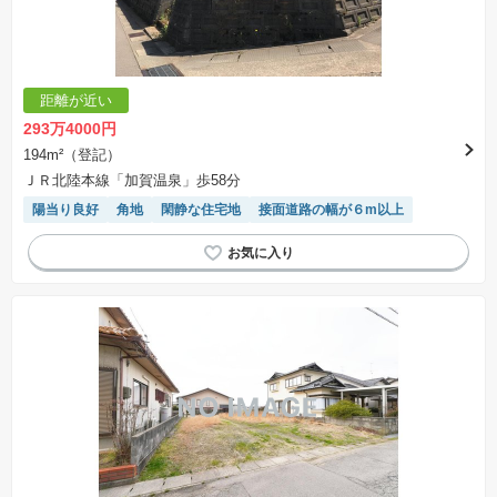
交渉期間が設定され、その期間内で希望を満たすプランが実現できたかどうかにより結論を出
します。なお、この期間は概ね3ヶ月程度とされています。納得のいくプランが出来ず、建築請
負契約が成立しない場合、土地売買契約は白紙に戻り、土地契約にかかった代金（土地代金、
手付金など）は名目のいかんに関わらず、全て返却されます。
※課税対象物件の「価格」や「費用等」は消費税込みの「総額表示」で統一しています。
※「本体価格」とは、課税対象物件においては「消費税を除いた建物価格」と「土地価格」の
距離が近い
合計額を指します。
※課税対象物件は消費税込みの総額表示のため、不動産広告の販売価格には本体価格の金額は
293万4000円
表示されておりません。
※取引にかかる費用：物件の契約手続き、決済、引き渡し時にかかる費用を表示しています。
194m²（登記）
不動産会社によって表記有無が異なるため、ご自身で十分な確認をしていただくようにお願い
ＪＲ北陸本線「加賀温泉」歩58分
いたします。
※掲載の省エネ性能ラベル内の物件・住棟・号室名称については最新のものに変更されている
陽当り良好
角地
閑静な住宅地
接面道路の幅が６m以上
場合があります。