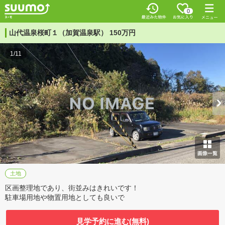
0
山代温泉桜町１（加賀温泉駅） 150万円
1/11
土地
区画整理地であり、街並みはきれいです！
駐車場用地や物置用地としても良いで
見学予約に進む(無料)