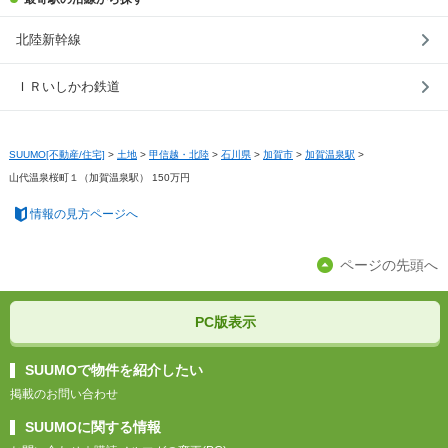
北陸新幹線
ＩＲいしかわ鉄道
SUUMO[不動産/住宅]
>
土地
>
甲信越・北陸
>
石川県
>
加賀市
>
加賀温泉駅
>
山代温泉桜町１（加賀温泉駅） 150万円
情報の見方ページへ
ページの先頭へ
PC版表示
SUUMOで物件を紹介したい
掲載のお問い合わせ
SUUMOに関する情報