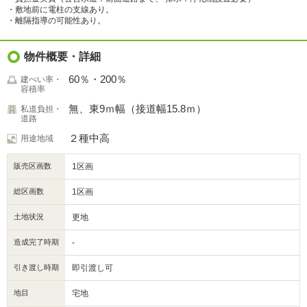
・敷地前に電柱の支線あり。
・離隔指導の可能性あり。
物件概要・詳細
60％・200％
建ぺい率・
容積率
無、東9ｍ幅（接道幅15.8ｍ）
私道負担・
道路
２種中高
用途地域
販売区画数
1区画
総区画数
1区画
土地状況
更地
造成完了時期
-
引き渡し時期
即引渡し可
地目
宅地