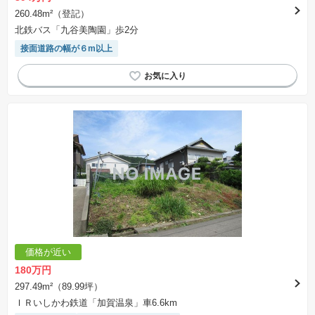
260.48m²（登記）
北鉄バス「九谷美陶園」歩2分
接面道路の幅が６m以上
価格が近い
180万円
297.49m²（89.99坪）
ＩＲいしかわ鉄道「加賀温泉」車6.6km