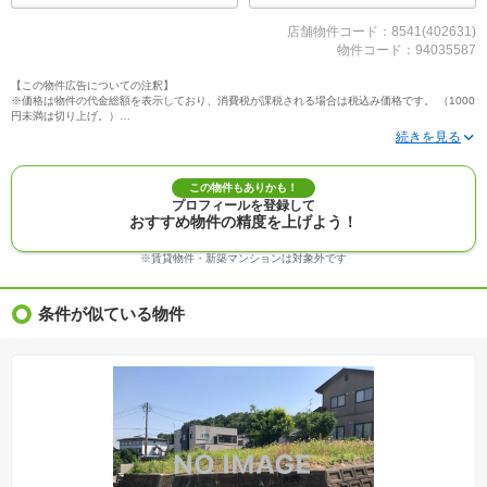
店舗物件コード：8541(402631)
物件コード：94035587
【この物件広告についての注釈】
※価格は物件の代金総額を表示しており、消費税が課税される場合は税込み価格です。 （1000
円未満は切り上げ。）
※写真に写っている、またはパース（絵）や間取り図に描かれている家具や車などは、特にコ
メントがない場合、販売価格に含まれません。
※敷地権利が定期借地権のものは価格に権利金を含みます。
※建築条件付き土地価格には、建物価格は含まれません。
この物件もありかも！
※物件情報は、原則として情報提供日の２日前に最終確認した情報です。
プロフィールを登録して
※完成予想図はいずれも外構、植栽、外観等実際のものとは多少異なることがあります。
おすすめ物件の精度を上げよう！
※モデルルーム・モデルハウス・展示場・ショールームの画像の場合、今回販売の物件と異な
る場合があります。
※ＣＧ合成の画像の場合、実際とは多少異なる場合があります。
※賃貸物件・新築マンションは対象外です
※物件特徴：販売戸数が複数の物件は、全ての住戸に該当しない項目もあります。
※完成後１年以上を経過した未入居物件が掲載される場合があります。ご了承ください。
※新着：物件情報が「SUUMO」に掲載された日から１週間表示されます。
条件が似ている物件
※価格更新：物件価格が変更された日から１週間表示されます。
※販売予定物件はすべて、販売開始するまで契約または予約の申込みはできません。
※購入の前には物件内容や契約条件についてご自身で十分な確認をしていただくようにお願い
いたします。
※建築条件土地の情報内に掲載されている、建物プラン例は、土地購入者の設計プランの参考
の一例であって、プランの採用可否は任意です。
※土地（建築条件なし）で「建物プラン例」が表記してある時、そのプラン例は特定の建築請
負会社によるもので、当該建築請負会社以外で建てた場合、同様のものが同価格で建てられる
とは限りません。また建築請負会社を特定するものではありません。
※建築条件付き土地とは、その土地に建築する建物の建築請負契約が、一定期間内に成立する
ことを条件として売買される土地のことをいいます。建築請負契約成立に向けて設計プランを
協議するため、土地購入者が自己の希望する建物の設計協議をするために必要な相当の期間の