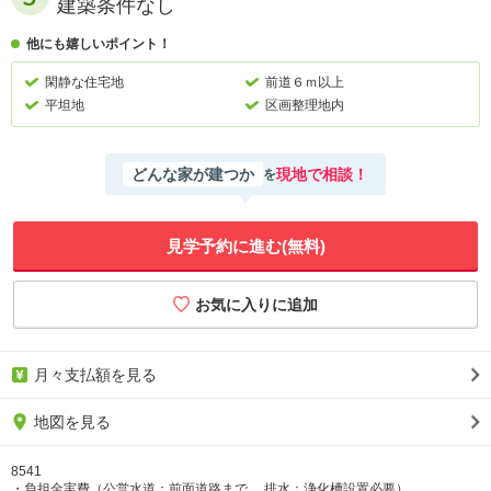
建築条件なし
他にも嬉しいポイント！
閑静な住宅地
前道６ｍ以上
平坦地
区画整理地内
どんな家が建つか
現地で相談！
を
見学予約に進む(無料)
月々支払額を見る
地図を見る
8541
・負担金実費（公営水道：前面道路まで、 排水：浄化槽設置必要）