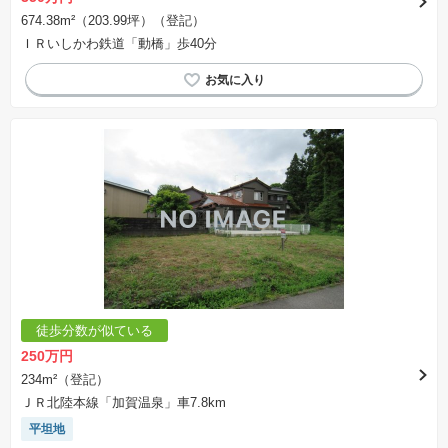
674.38m²（203.99坪）（登記）
ＩＲいしかわ鉄道「動橋」歩40分
徒歩分数が似ている
250万円
234m²（登記）
ＪＲ北陸本線「加賀温泉」車7.8km
平坦地