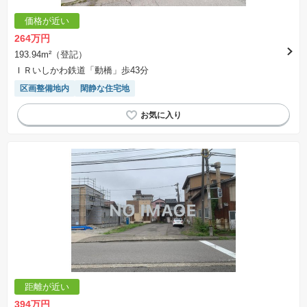
価格が近い
264万円
193.94m²（登記）
ＩＲいしかわ鉄道「動橋」歩43分
区画整備地内
閑静な住宅地
距離が近い
394万円