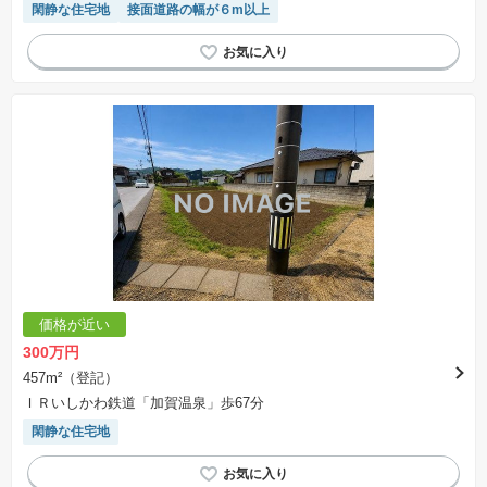
閑静な住宅地
接面道路の幅が６m以上
価格が近い
300万円
457m²（登記）
ＩＲいしかわ鉄道「加賀温泉」歩67分
閑静な住宅地