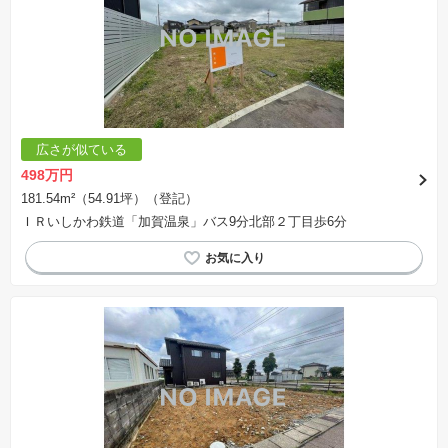
広さが似ている
498万円
181.54m²（54.91坪）（登記）
ＩＲいしかわ鉄道「加賀温泉」バス9分北部２丁目歩6分