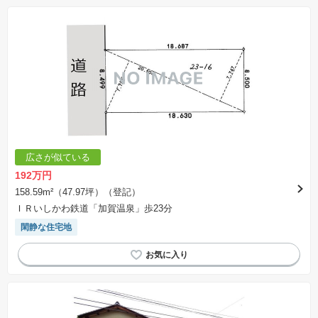
広さが似ている
192万円
158.59m²（47.97坪）（登記）
ＩＲいしかわ鉄道「加賀温泉」歩23分
閑静な住宅地