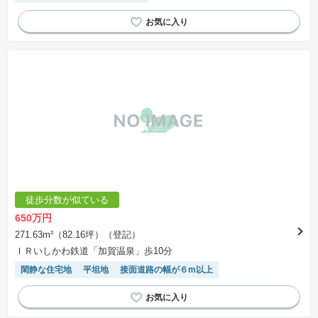
徒歩分数が似ている
650万円
271.63m²（82.16坪）（登記）
ＩＲいしかわ鉄道「加賀温泉」歩10分
閑静な住宅地
平坦地
接面道路の幅が６m以上