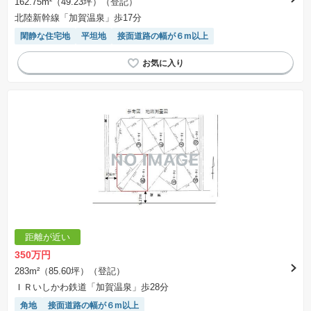
162.75m²（49.23坪）（登記）
北陸新幹線「加賀温泉」歩17分
閑静な住宅地
平坦地
接面道路の幅が６m以上
距離が近い
350万円
283m²（85.60坪）（登記）
ＩＲいしかわ鉄道「加賀温泉」歩28分
角地
接面道路の幅が６m以上