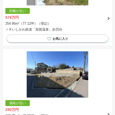
距離が近い
578万円
254.95m²（77.12坪）（登記）
ＩＲいしかわ鉄道「加賀温泉」歩25分
価格が近い
290万円