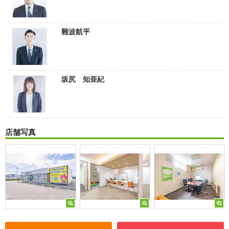
難波航平
坂尻 知亜紀
店舗写真