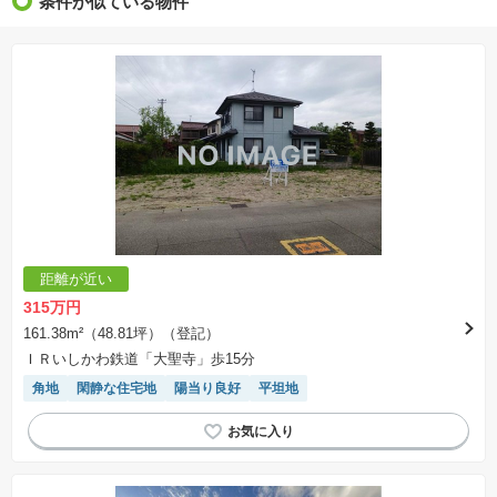
条件が似ている物件
距離が近い
315万円
161.38m²（48.81坪）（登記）
ＩＲいしかわ鉄道「大聖寺」歩15分
角地
閑静な住宅地
陽当り良好
平坦地