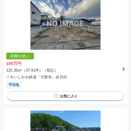
距離が近い
180万円
125.35m²（37.91坪）（登記）
ＩＲいしかわ鉄道「大聖寺」歩15分
平坦地