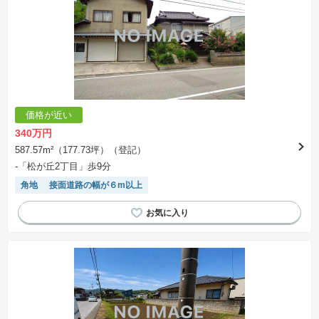
価格が近い
340万円
587.57m²（177.73坪）（登記）
-「松が丘2丁目」歩9分
角地
接面道路の幅が６m以上