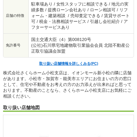
駐車場あり / 女性スタッフに相談できる / 地元の実
績多数 / 提携ローン会社あり / ローン相談可 / リフ
ォーム・建築相談 / 売却査定できる / 賃貸サポート
店舗の特徴
可 / 税金・法務相談サービス / 引越し会社紹介 / ア
フターサービスあり
国土交通大臣（4）第008120号
(公社)石川県宅地建物取引業協会会員 北陸不動産公
免許番号
正取引協議会加盟
取り扱い店舗情報を詳しくみる(PC)
株式会社さくらホーム小松支店は、イオンモール新小松の隣に店舗
があります。小松市・加賀市・能美市エリアにお住まいの方の窓口
として、住宅や不動産をお考えの方のお力添えが出来ればと思って
おります。不動産のことなら、さくらホーム小松支店にお気軽にご
相談ください。
取り扱い店舗地図