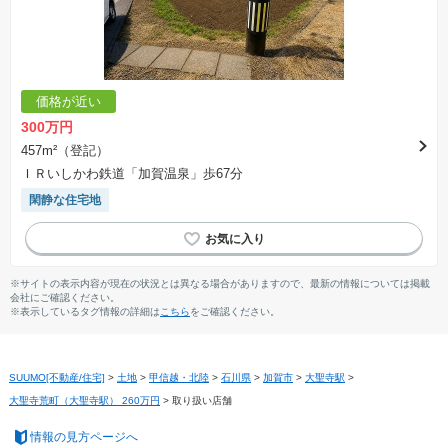
価格が近い
300万円
457m²（登記）
ＩＲいしかわ鉄道「加賀温泉」歩67分
閑静な住宅地
※サイトの表示内容が現在の状況とは異なる場合がありますので、最新の情報については掲載
会社にご確認ください。
※表示しているタグ情報の詳細は
こちら
をご確認ください。
SUUMO[不動産/住宅]
>
土地
>
甲信越・北陸
>
石川県
>
加賀市
>
大聖寺駅
>
大聖寺荒町（大聖寺駅） 260万円
>
取り扱い店舗
情報の見方ページへ