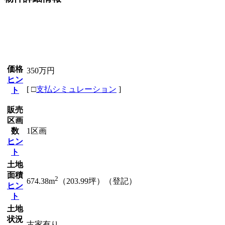
価格
350万円
ヒン
[
□
支払シミュレーション
]
ト
販売
区画
数
1区画
ヒン
ト
土地
面積
2
674.38m
（203.99坪）（登記）
ヒン
ト
土地
状況
古家有り