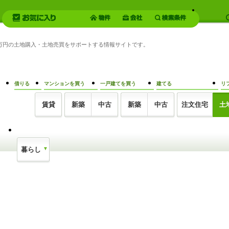
50万円の土地購入・土地売買をサポートする情報サイトです。
借りる
マンションを買う
一戸建てを買う
建てる
リ
賃貸
新築
中古
新築
中古
注文住宅
土
暮らし