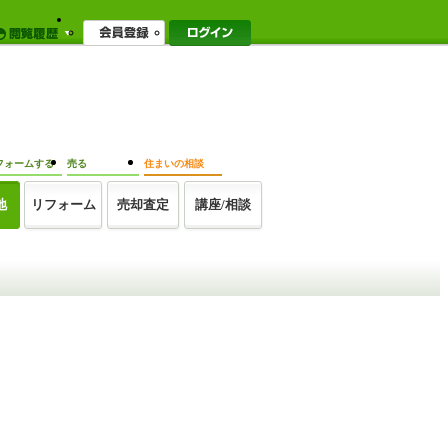
フォームする
売る
住まいの相談
地
リフォーム
売却査定
講座/相談