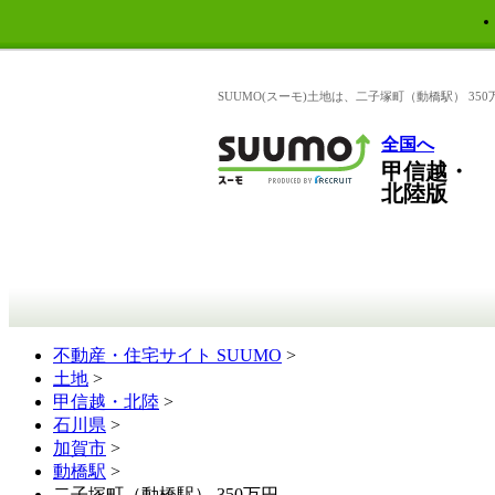
SUUMO(スーモ)土地は、二子塚町（動橋駅） 3
全国へ
甲信越・
北陸版
不動産・住宅サイト SUUMO
>
土地
>
甲信越・北陸
>
石川県
>
加賀市
>
動橋駅
>
二子塚町（動橋駅） 350万円