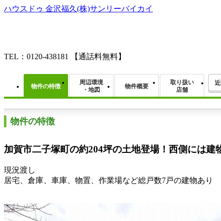
ハウスドゥ 金沢福久(株)サンリーバイカイ
TEL：0120-438181
【通話料無料】
周辺環境
取り扱い
近
物件の特徴
物件概要
・地図
店舗
物件の特徴
加賀市二子塚町の約204坪の土地登場！西側には建
現況渡し
居宅、倉庫、車庫、物置、作業場など総戸数7戸の建物あり