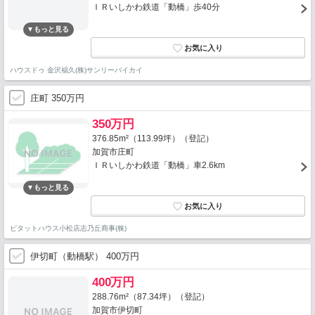
ＩＲいしかわ鉄道「動橋」歩40分
ハウスドゥ 金沢福久(株)サンリーバイカイ
庄町 350万円
350万円
376.85m²（113.99坪）（登記）
加賀市庄町
ＩＲいしかわ鉄道「動橋」車2.6km
ピタットハウス小松店志乃丘商事(株)
伊切町（動橋駅） 400万円
400万円
288.76m²（87.34坪）（登記）
加賀市伊切町