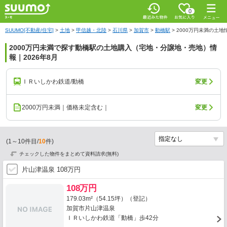
0
SUUMO[不動産/住宅]
>
土地
>
甲信越・北陸
>
石川県
>
加賀市
>
動橋駅
>
2000万円未満の土地
2000万円未満で探す動橋駅の土地購入（宅地・分譲地・売地）情
報｜2026年8月
ＩＲいしかわ鉄道/動橋
変更
2000万円未満｜価格未定含む｜
変更
(
1
～
10
件目/
10
件)
チェックした物件をまとめて資料請求(無料)
片山津温泉 108万円
108万円
179.03m²（54.15坪）（登記）
加賀市片山津温泉
ＩＲいしかわ鉄道「動橋」歩42分