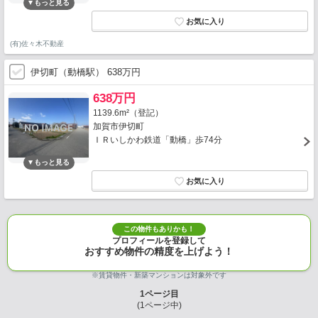
(有)佐々木不動産
伊切町（動橋駅） 638万円
638万円
1139.6m²（登記）
加賀市伊切町
ＩＲいしかわ鉄道「動橋」歩74分
この物件もありかも！
プロフィールを登録して
おすすめ物件の精度を上げよう！
※賃貸物件・新築マンションは対象外です
1
ページ目
(
1
ページ中)