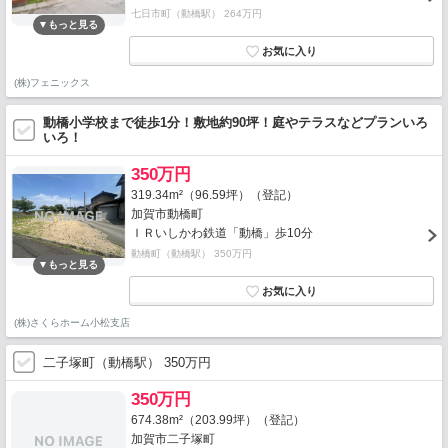
七日市町（動橋駅） 264万円
(株)フェニックス
動橋小学校まで徒歩1分！敷地約90坪！庭やテラスなどプランいろ
いろ！
350万円
319.34m²（96.59坪）（登記）
加賀市動橋町
ＩＲいしかわ鉄道「動橋」歩10分
動橋町（動橋駅） 350万円
(株)さくらホーム小松支店
二子塚町（動橋駅） 350万円
350万円
674.38m²（203.99坪）（登記）
加賀市二子塚町