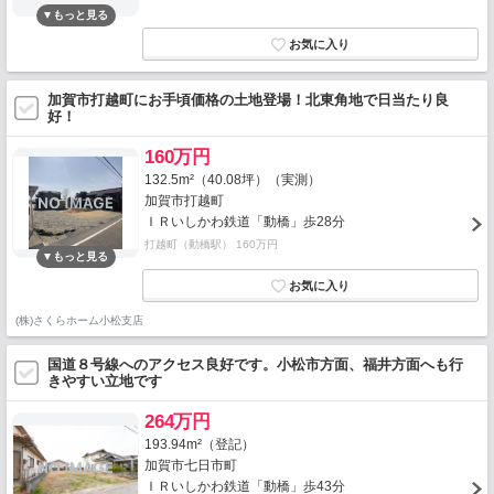
加賀市打越町にお手頃価格の土地登場！北東角地で日当たり良
好！
160万円
132.5m²（40.08坪）（実測）
加賀市打越町
ＩＲいしかわ鉄道「動橋」歩28分
打越町（動橋駅） 160万円
(株)さくらホーム小松支店
国道８号線へのアクセス良好です。小松市方面、福井方面へも行
きやすい立地です
264万円
193.94m²（登記）
加賀市七日市町
ＩＲいしかわ鉄道「動橋」歩43分