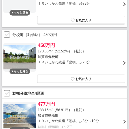
ＩＲいしかわ鉄道「動橋」歩73分
分校町（動橋駅） 450万円
450万円
173.65m²（52.52坪）（登記）
加賀市分校町
ＩＲいしかわ鉄道「動橋」歩28分
動橋分譲地全4区画
477万円
188.15m²（56.91坪）（登記）
加賀市動橋町
ＩＲいしかわ鉄道「動橋」歩8分～10分
動橋町（動橋駅） 477万円