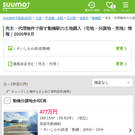
0
SUUMO[不動産/住宅]
>
土地
>
甲信越・北陸
>
石川県
>
加賀市
>
動橋駅
>
売主・代理物件の土地
売主・代理物件で探す動橋駅の土地購入（宅地・分譲地・売地）情
報｜2026年8月
ＩＲいしかわ鉄道/動橋
変更
価格未定含む｜売主・代理｜
変更
(
1
～
1
件目/
1
件)
チェックした物件をまとめて資料請求(無料)
動橋分譲地全4区画
477万円
188.15m²（56.91坪）（登記）
加賀市動橋町
ＩＲいしかわ鉄道「動橋」歩8分～10分