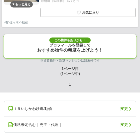
動橋町（動橋駅） 477万円
(有)佐々木不動産
この物件もありかも！
プロフィールを登録して
おすすめ物件の精度を上げよう！
※賃貸物件・新築マンションは対象外です
1
ページ目
(
1
ページ中)
1
ＩＲいしかわ鉄道/動橋
変更
価格未定含む｜売主・代理｜
変更