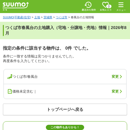
0
SUUMO[不動産/住宅]
>
土地
>
茨城県
>
つくば市
>
春風台の土地情報
つくば市春風台の土地購入（宅地・分譲地・売地）情報｜2026年8
月
指定の条件に該当する物件は、
0件
でした。
条件に一致する情報は見つかりませんでした。
再度条件を入力してください。
つくば市/春風台
変更
価格未定含む｜
変更
トップページへ戻る
この物件もありかも！