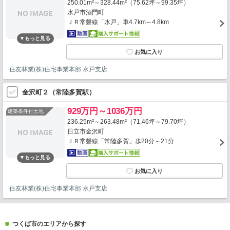
250.01m²～328.44m²（75.62坪～99.35坪）
水戸市酒門町
ＪＲ常磐線「水戸」車4.7km～4.8km
住友林業(株)住宅事業本部 水戸支店
金沢町２（常陸多賀駅）
929万円～1036万円
建築条件付土地
236.25m²～263.48m²（71.46坪～79.70坪）
日立市金沢町
ＪＲ常磐線「常陸多賀」歩20分～21分
住友林業(株)住宅事業本部 水戸支店
つくば市のエリアから探す