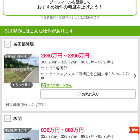
プロフィールを登録して
おすすめ物件の精度を上げよう！
※賃貸物件・新築マンションは対象外です
SUUMOにはこんな物件があります
谷田部陣場
2690万円～2890万円
建築条件付土地
300.28m²～320.62m²（90.83坪～96.98坪）
つくば市谷田部
つくばエクスプレス「万博記念公園」車2.6km～2.7k
m
日栄商事(株)つくば支店
坂間
830万円・880万円
建築条件付土地
325.87m²・329.77m²（98.57坪・99.75坪）