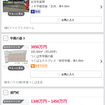
古河市坂間
ＪＲ宇都宮線「古河」車4.3km
(株)ファイブイズホーム
学園の森３
3850万円
建築条件付土地
181.84m²（55.00坪）
つくば市学園の森
つくばエクスプレス「研究学園」車2.4km
積水ハウス(株)常葉つくば支店
酒門町
1300万円～1450万円
建築条件付土地