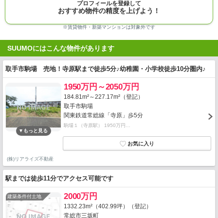
プロフィールを登録して
おすすめ物件の精度を上げよう！
※賃貸物件・新築マンションは対象外です
SUUMOにはこんな物件があります
取手市駒場 売地！寺原駅まで徒歩5分♪幼稚園・小学校徒歩10分圏内♪
1950万円～2050万円
184.81m²～227.17m²（登記）
取手市駒場
関東鉄道常総線「寺原」歩5分
駒場１（寺原駅） 1950万円…
(株)リアライズ不動産
駅までは徒歩11分でアクセス可能です
2000万円
建築条件付土地
1332.23m²（402.99坪）（登記）
常総市三坂町