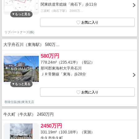
関東鉄道常総線「南石下」歩11分
三坂町（南石下駅） 2000万…
リブパートナーズ(株)
大字舟石川（東海駅） 580万…
580万円
778.24m²（235.41坪）（登記）
那珂郡東海村大字舟石川
ＪＲ常磐線「東海」歩28分
香陵住販(株)東海支店
牛久町（牛久駅） 2450万円
2450万円
331.19m²（100.18坪）（実測）
牛久市牛久町