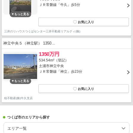
ＪＲ常磐線「牛久」歩5分
三井のリハウスつくばセンター三井不動産リアルティ(株)
神立中央５（神立駅） 1350…
1350万円
534.54m²（登記）
土浦市神立中央
ＪＲ常磐線「神立」歩23分
桂不動産(株)牛久支店
つくば市のエリアから探す
エリア一覧