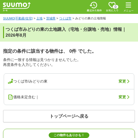
0
SUUMO[不動産/住宅]
>
土地
>
茨城県
>
つくば市
>
みどりの東の土地情報
つくば市みどりの東の土地購入（宅地・分譲地・売地）情報｜
2026年8月
指定の条件に該当する物件は、
0件
でした。
条件に一致する情報は見つかりませんでした。
再度条件を入力してください。
つくば市/みどりの東
変更
価格未定含む｜
変更
トップページへ戻る
この物件もありかも！