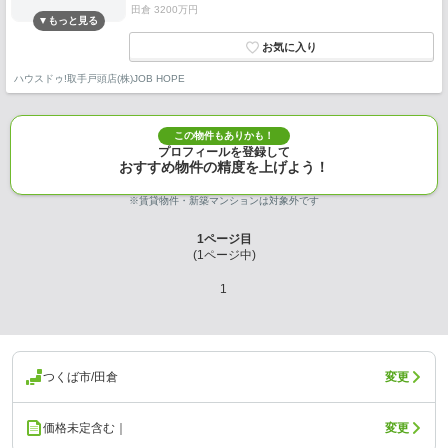
田倉 3200万円
ハウスドゥ!取手戸頭店(株)JOB HOPE
この物件もありかも！
プロフィールを登録して
おすすめ物件の精度を上げよう！
※賃貸物件・新築マンションは対象外です
1
ページ目
(
1
ページ中)
1
つくば市/田倉
変更
価格未定含む｜
変更