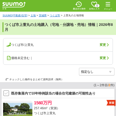
0
SUUMO[不動産/住宅]
>
土地
>
茨城県
>
つくば市
>
上萱丸の土地情報
つくば市上萱丸の土地購入（宅地・分譲地・売地）情報｜2026年8
月
つくば市/上萱丸
変更
価格未定含む｜
変更
チェックした物件をまとめて資料請求（無料）
(
1
～
2
件目/
2
件)
既存集落内で10年特例該当の場合住宅建築の可能性あり
1560万円
257.46m²（実測）
つくば市上萱丸