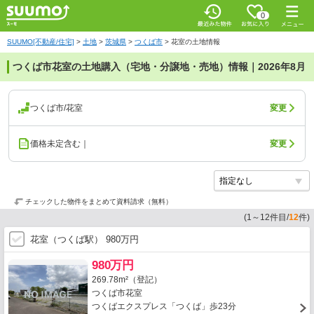
0
SUUMO[不動産/住宅]
>
土地
>
茨城県
>
つくば市
>
花室の土地情報
つくば市花室の土地購入（宅地・分譲地・売地）情報｜2026年8月
つくば市/花室
変更
価格未定含む｜
変更
チェックした物件をまとめて資料請求（無料）
(
1
～
12
件目/
12
件)
花室（つくば駅） 980万円
980万円
269.78m²（登記）
つくば市花室
つくばエクスプレス「つくば」歩23分