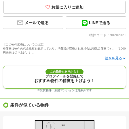
メールで送る
LINEで送る
物件コード：90202321
【この物件広告についての注釈】
※価格は物件の代金総額を表示しており、消費税が課税される場合は税込み価格です。 （1000
円未満は切り上げ。）
※写真に写っている、またはパース（絵）や間取り図に描かれている家具や車などは、特にコ
メントがない場合、販売価格に含まれません。
※敷地権利が定期借地権のものは価格に権利金を含みます。
※建築条件付き土地価格には、建物価格は含まれません。
この物件もありかも！
※物件情報は、原則として情報提供日の２日前に最終確認した情報です。
プロフィールを登録して
※完成予想図はいずれも外構、植栽、外観等実際のものとは多少異なることがあります。
おすすめ物件の精度を上げよう！
※モデルルーム・モデルハウス・展示場・ショールームの画像の場合、今回販売の物件と異な
る場合があります。
※ＣＧ合成の画像の場合、実際とは多少異なる場合があります。
※賃貸物件・新築マンションは対象外です
※物件特徴：販売戸数が複数の物件は、全ての住戸に該当しない項目もあります。
※完成後１年以上を経過した未入居物件が掲載される場合があります。ご了承ください。
※新着：物件情報が「SUUMO」に掲載された日から１週間表示されます。
条件が似ている物件
※価格更新：物件価格が変更された日から１週間表示されます。
※販売予定物件はすべて、販売開始するまで契約または予約の申込みはできません。
※購入の前には物件内容や契約条件についてご自身で十分な確認をしていただくようにお願い
いたします。
※建築条件土地の情報内に掲載されている、建物プラン例は、土地購入者の設計プランの参考
の一例であって、プランの採用可否は任意です。