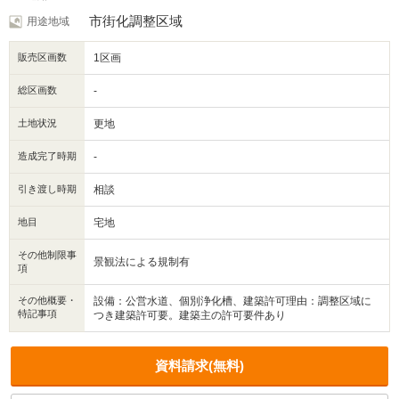
市街化調整区域
用途地域
販売区画数
1区画
総区画数
-
土地状況
更地
造成完了時期
-
引き渡し時期
相談
地目
宅地
その他制限事
景観法による規制有
項
その他概要・
設備：公営水道、個別浄化槽、建築許可理由：調整区域に
特記事項
つき建築許可要。建築主の許可要件あり
資料請求(無料)