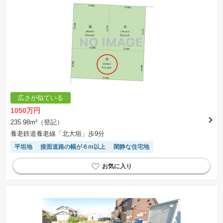
広さが似ている
1050万円
235.98m²（登記）
養老鉄道養老線「北大垣」歩9分
平坦地
接面道路の幅が６m以上
閑静な住宅地