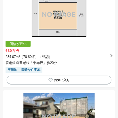
※土地（建築条件なし）で「建物プラン例」が表記してある時、そのプラン例は特定の建築請
負会社によるもので、当該建築請負会社以外で建てた場合、同様のものが同価格で建てられる
とは限りません。また建築請負会社を特定するものではありません。
※建築条件付き土地とは、その土地に建築する建物の建築請負契約が、一定期間内に成立する
ことを条件として売買される土地のことをいいます。建築請負契約成立に向けて設計プランを
協議するため、土地購入者が自己の希望する建物の設計協議をするために必要な相当の期間の
交渉期間が設定され、その期間内で希望を満たすプランが実現できたかどうかにより結論を出
します。なお、この期間は概ね3ヶ月程度とされています。納得のいくプランが出来ず、建築請
負契約が成立しない場合、土地売買契約は白紙に戻り、土地契約にかかった代金（土地代金、
手付金など）は名目のいかんに関わらず、全て返却されます。
※課税対象物件の「価格」や「費用等」は消費税込みの「総額表示」で統一しています。
※「本体価格」とは、課税対象物件においては「消費税を除いた建物価格」と「土地価格」の
価格が近い
合計額を指します。
※課税対象物件は消費税込みの総額表示のため、不動産広告の販売価格には本体価格の金額は
630万円
表示されておりません。
※取引にかかる費用：物件の契約手続き、決済、引き渡し時にかかる費用を表示しています。
234.07m²（70.80坪）（登記）
不動産会社によって表記有無が異なるため、ご自身で十分な確認をしていただくようにお願い
養老鉄道養老線「東赤坂」歩20分
いたします。
※掲載の省エネ性能ラベル内の物件・住棟・号室名称については最新のものに変更されている
平坦地
閑静な住宅地
場合があります。