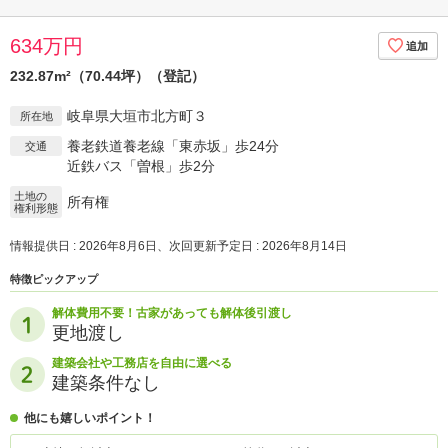
634万円
232.87m²（70.44坪）（登記）
岐阜県大垣市北方町３
所在地
養老鉄道養老線「東赤坂」歩24分
交通
近鉄バス「曽根」歩2分
土地の
所有権
権利形態
情報提供日 : 2026年8月6日、次回更新予定日 : 2026年8月14日
特徴ピックアップ
解体費用不要！古家があっても解体後引渡し
更地渡し
建築会社や工務店を自由に選べる
建築条件なし
他にも嬉しいポイント！