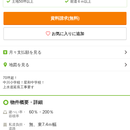
土地50坪以上
前道６ｍ以上
資料請求(無料)
月々支払額を見る
地図を見る
70坪超！
中川小学校！星和中学校！
上水道延長工事要す
物件概要・詳細
60％・200％
建ぺい率・
容積率
無、東7.4ｍ幅
私道負担・
道路