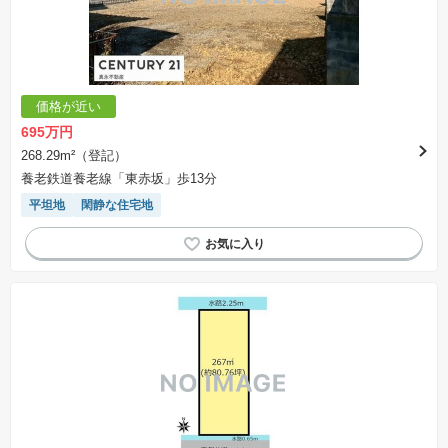
価格が近い
695万円
268.29m²（登記）
養老鉄道養老線「東赤坂」歩13分
平坦地
閑静な住宅地