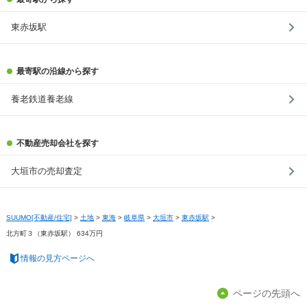
東赤坂駅
最寄駅の沿線から探す
養老鉄道養老線
不動産売却会社を探す
大垣市の売却査定
SUUMO[不動産/住宅]
>
土地
>
東海
>
岐阜県
>
大垣市
>
東赤坂駅
>
北方町３（東赤坂駅） 634万円
情報の見方ページへ
ページの先頭へ