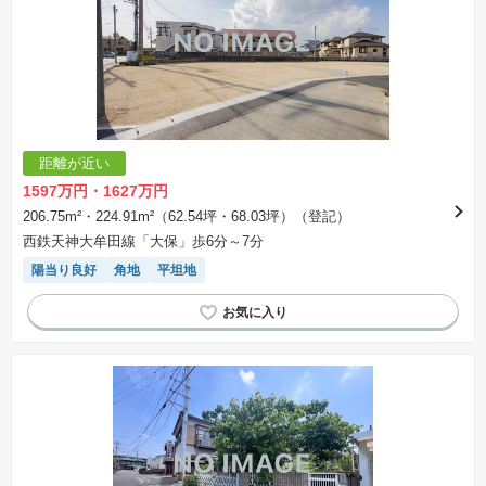
距離が近い
1597万円・1627万円
206.75m²・224.91m²（62.54坪・68.03坪）（登記）
西鉄天神大牟田線「大保」歩6分～7分
陽当り良好
角地
平坦地