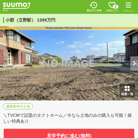
0
小郡（立野駅） 1399万円
1/22
建築条件付土地
＼TVCMで話題のタクトホーム／今なら土地のみの購入も可能！嬉
しい特典あり
見学予約に進む(無料)