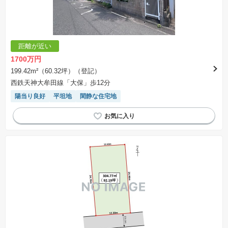
距離が近い
1700万円
199.42m²（60.32坪）（登記）
西鉄天神大牟田線「大保」歩12分
陽当り良好
平坦地
閑静な住宅地