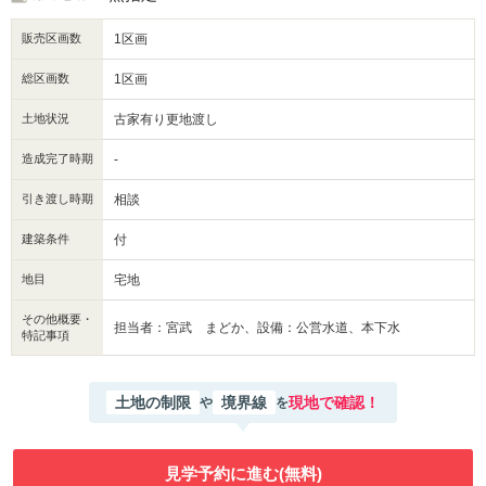
販売区画数
1区画
総区画数
1区画
土地状況
古家有り更地渡し
造成完了時期
-
引き渡し時期
相談
建築条件
付
地目
宅地
その他概要・
担当者：宮武 まどか、設備：公営水道、本下水
特記事項
土地の制限
境界線
現地で確認！
や
を
見学予約に進む(無料)