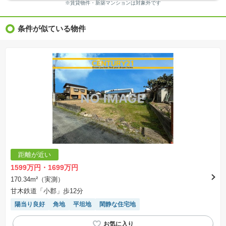
※ＣＧ合成の画像の場合、実際とは多少異なる場合があります。
※賃貸物件・新築マンションは対象外です
※物件特徴：販売戸数が複数の物件は、全ての住戸に該当しない項目もあります。
※完成後１年以上を経過した未入居物件が掲載される場合があります。ご了承ください。
※新着：物件情報が「SUUMO」に掲載された日から１週間表示されます。
条件が似ている物件
※価格更新：物件価格が変更された日から１週間表示されます。
※販売予定物件はすべて、販売開始するまで契約または予約の申込みはできません。
※購入の前には物件内容や契約条件についてご自身で十分な確認をしていただくようにお願い
いたします。
※建築条件土地の情報内に掲載されている、建物プラン例は、土地購入者の設計プランの参考
の一例であって、プランの採用可否は任意です。
※土地（建築条件なし）で「建物プラン例」が表記してある時、そのプラン例は特定の建築請
負会社によるもので、当該建築請負会社以外で建てた場合、同様のものが同価格で建てられる
とは限りません。また建築請負会社を特定するものではありません。
※建築条件付き土地とは、その土地に建築する建物の建築請負契約が、一定期間内に成立する
ことを条件として売買される土地のことをいいます。建築請負契約成立に向けて設計プランを
協議するため、土地購入者が自己の希望する建物の設計協議をするために必要な相当の期間の
交渉期間が設定され、その期間内で希望を満たすプランが実現できたかどうかにより結論を出
します。なお、この期間は概ね3ヶ月程度とされています。納得のいくプランが出来ず、建築請
負契約が成立しない場合、土地売買契約は白紙に戻り、土地契約にかかった代金（土地代金、
手付金など）は名目のいかんに関わらず、全て返却されます。
※課税対象物件の「価格」や「費用等」は消費税込みの「総額表示」で統一しています。
※「本体価格」とは、課税対象物件においては「消費税を除いた建物価格」と「土地価格」の
距離が近い
合計額を指します。
※課税対象物件は消費税込みの総額表示のため、不動産広告の販売価格には本体価格の金額は
1599万円・1699万円
表示されておりません。
※取引にかかる費用：物件の契約手続き、決済、引き渡し時にかかる費用を表示しています。
170.34m²（実測）
不動産会社によって表記有無が異なるため、ご自身で十分な確認をしていただくようにお願い
甘木鉄道「小郡」歩12分
いたします。
※掲載の省エネ性能ラベル内の物件・住棟・号室名称については最新のものに変更されている
陽当り良好
角地
平坦地
閑静な住宅地
場合があります。