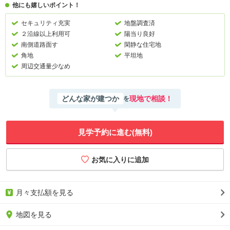
他にも嬉しいポイント！
セキュリティ充実
地盤調査済
２沿線以上利用可
陽当り良好
南側道路面す
閑静な住宅地
角地
平坦地
周辺交通量少なめ
どんな家が建つか
現地で相談！
を
見学予約に進む(無料)
月々支払額を見る
地図を見る