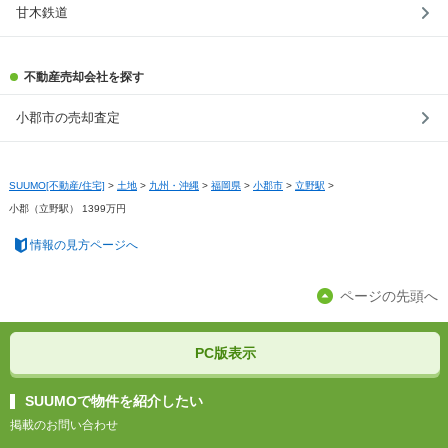
甘木鉄道
不動産売却会社を探す
小郡市の売却査定
SUUMO[不動産/住宅]
>
土地
>
九州・沖縄
>
福岡県
>
小郡市
>
立野駅
>
小郡（立野駅） 1399万円
情報の見方ページへ
ページの先頭へ
PC版表示
SUUMOで物件を紹介したい
掲載のお問い合わせ