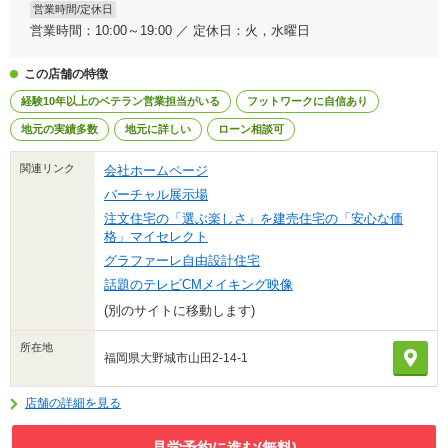
営業時間/定休日
営業時間：10:00～19:00 ／ 定休日：火，水曜日
この店舗の特徴
経験10年以上のベテラン営業担当がいる
フットワークに自信あり
地元の実績多数
地元に詳しい
ローン相談可
関連リンク
会社ホームページ
バーチャル展示場
注文住宅の「選ぶ楽しさ」を建売住宅の「安心な価
格」マイセレクト
グラファーレ自由設計住宅
話題のテレビCMメイキング映像
(別のサイトに移動します)
所在地
福岡県大野城市山田2-14-1
店舗の詳細を見る
見学予約に進む(無料)