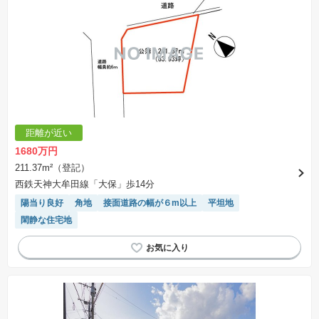
距離が近い
1680万円
211.37m²（登記）
西鉄天神大牟田線「大保」歩14分
陽当り良好
角地
接面道路の幅が６m以上
平坦地
閑静な住宅地