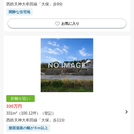
西鉄天神大牟田線「大保」歩9分
閑静な住宅地
距離が近い
330万円
331m²（100.12坪）（登記）
西鉄天神大牟田線「大保」歩11分
接面道路の幅が６m以上