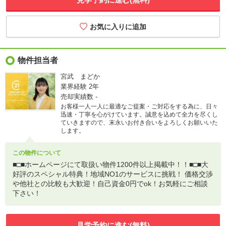
物件担当者
宮武 まどか
業界経験
2年
売却実績数
-
お客様一人一人に最適なご提案・ご対応をする為に、日々
迅速・丁寧を心がけています。誠意を込めて全力を尽くし
ていきますので、末永いお付き合いをよろしくお願いいた
します。
この物件について
■□■ホームページにて取扱い物件1200件以上掲載中！！■□■大
好評のスペシャル特典！地域NO1のサービスに挑戦！ 価格交渉
や他社との比較も大歓迎！自己資金0円でok！お気軽にご相談
下さい！
見学予約に進む(無料)