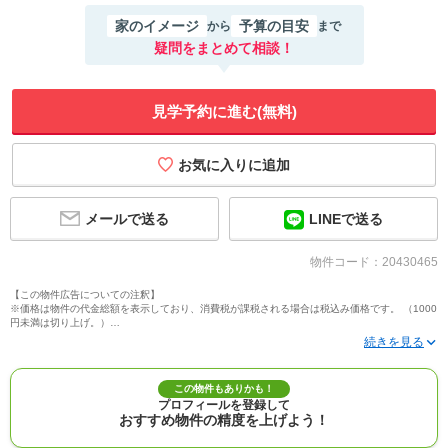
家のイメージ
予算の目安
から
まで
疑問をまとめて相談！
見学予約に進む(無料)
メールで送る
LINEで送る
物件コード：20430465
【この物件広告についての注釈】
※価格は物件の代金総額を表示しており、消費税が課税される場合は税込み価格です。 （1000
円未満は切り上げ。）
※写真に写っている、またはパース（絵）や間取り図に描かれている家具や車などは、特にコ
メントがない場合、販売価格に含まれません。
※敷地権利が定期借地権のものは価格に権利金を含みます。
※建築条件付き土地価格には、建物価格は含まれません。
この物件もありかも！
※物件情報は、原則として情報提供日の２日前に最終確認した情報です。
プロフィールを登録して
※完成予想図はいずれも外構、植栽、外観等実際のものとは多少異なることがあります。
おすすめ物件の精度を上げよう！
※モデルルーム・モデルハウス・展示場・ショールームの画像の場合、今回販売の物件と異な
る場合があります。