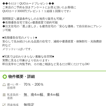
◆◆今だけ！QUOカードプレゼント◆◆
ご来店のご予約を頂きアンケートにお答え頂いたお客様に
QUOカード3000円プレゼント！１組様１回限りです♪
期間限定＼建築条件なしの土地売り販売も可能／
◆長期優良住宅で安心♪優遇措置で節約可能
◆注文住宅の「選ぶ楽しさ」を建売住宅の「安心な価格」で自分好みにアレン
ジ可能
■長期優良住宅のメリット■
安心して住み続けられる品質の住宅で、減税や優遇措置・保険割引・光熱費節
約など
メリットいっぱいです。
■写真では伝わりきらない素敵な住空間■
実際に見ると印象がより伝わります♪
即日見学やご内覧予約、その他ご相談など見るだけ聞くだけでもOK!
物件概要・詳細
70％・200％
建ぺい率・
容積率
無、南4ｍ幅、東4ｍ幅
私道負担・
道路
無指定
用途地域