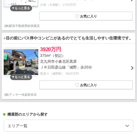
大保（大保駅） 1720万円
(株)駅前不動産西鉄筑紫店
○目の前にバス停やコンビニがあるのでとても生活しやすい住環境です。
3920万円
375m²（登記）
北九州市小倉北区黒原
ＪＲ日田彦山線「城野」歩20分
黒原３（城野駅） 3920万円
(株)アンサー倶楽部本店
糟屋郡のエリアから探す
エリア一覧