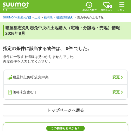
0
SUUMO[不動産/住宅]
>
土地
>
福岡県
>
糟屋郡志免町
>
志免中央の土地情報
糟屋郡志免町志免中央の土地購入（宅地・分譲地・売地）情報｜
2026年8月
指定の条件に該当する物件は、
0件
でした。
条件に一致する情報は見つかりませんでした。
再度条件を入力してください。
糟屋郡志免町/志免中央
変更
価格未定含む｜
変更
トップページへ戻る
この物件もありかも！