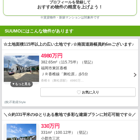
プロフィールを登録して
おすすめ物件の精度を上げよう！
※賃貸物件・新築マンションは対象外です
SUUMOにはこんな物件があります
☆土地面積115坪以上の広い土地です♪☆南面道路幅員約6mございます♪
4980万円
382.65m²（115.75坪）（登記）
福岡市東区香椎
ＪＲ香椎線「舞松原」歩5分
香椎６（舞松原駅） 4980万…
(株)不動産Style
＼☆約331平米のゆとりある敷地で多彩な建築プランに対応可能です☆／
330万円
331m²（100.12坪）（登記）
小郡市三沢