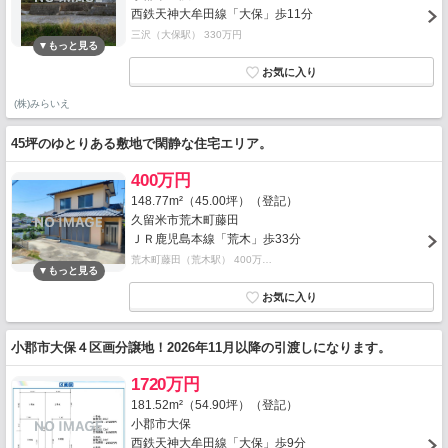
西鉄天神大牟田線「大保」歩11分
三沢（大保駅） 330万円
(株)みらいえ
45坪のゆとりある敷地で閑静な住宅エリア。
400万円
148.77m²（45.00坪）（登記）
久留米市荒木町藤田
ＪＲ鹿児島本線「荒木」歩33分
荒木町藤田（荒木駅） 400万…
小郡市大保４区画分譲地！2026年11月以降の引渡しになります。
1720万円
181.52m²（54.90坪）（登記）
小郡市大保
西鉄天神大牟田線「大保」歩9分