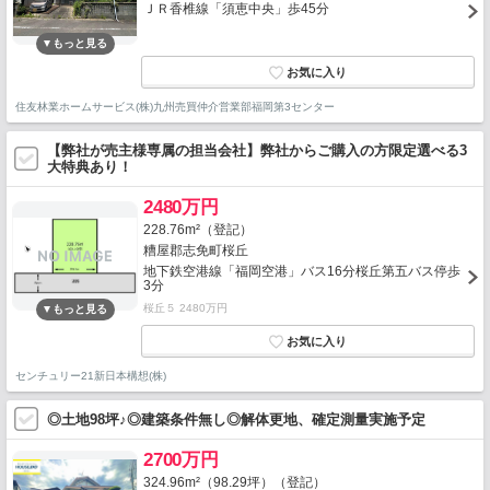
ＪＲ香椎線「須恵中央」歩45分
住友林業ホームサービス(株)九州売買仲介営業部福岡第3センター
【弊社が売主様専属の担当会社】弊社からご購入の方限定選べる3
大特典あり！
2480万円
228.76m²（登記）
糟屋郡志免町桜丘
地下鉄空港線「福岡空港」バス16分桜丘第五バス停歩
3分
桜丘５ 2480万円
センチュリー21新日本構想(株)
◎土地98坪♪◎建築条件無し◎解体更地、確定測量実施予定
2700万円
324.96m²（98.29坪）（登記）