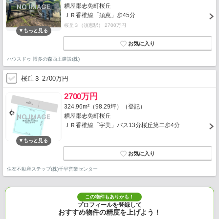
糟屋郡志免町桜丘
ＪＲ香椎線「須恵」歩45分
桜丘３（須恵駅） 2700万円
ハウスドゥ 博多の森西王建設(株)
桜丘３ 2700万円
2700万円
324.96m²（98.29坪）（登記）
糟屋郡志免町桜丘
ＪＲ香椎線「宇美」バス13分桜丘第二歩4分
住友不動産ステップ(株)千早営業センター
この物件もありかも！
プロフィールを登録して
おすすめ物件の精度を上げよう！