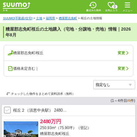
0
SUUMO[不動産/住宅]
>
土地
>
福岡県
>
糟屋郡志免町
>
桜丘の土地情報
糟屋郡志免町桜丘の土地購入（宅地・分譲地・売地）情報｜2026
年8月
糟屋郡志免町/桜丘
変更
価格未定含む｜
変更
チェックした物件をまとめて資料請求（無料）
(
1
～
4
件目/
4
件)
桜丘２（須恵中央駅） 2480…
2480万円
250.93m²（75.90坪）（登記）
糟屋郡志免町桜丘