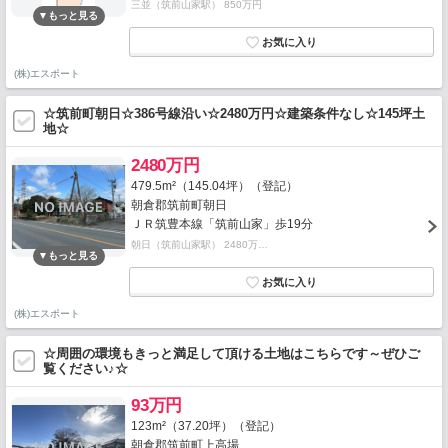
三並（筑前山家駅） 850万円
(株)エスポート
☆筑前町朝日☆386号線沿い☆2480万円☆建築条件なし☆145坪土
地☆
2480万円
479.5m²（145.04坪）（登記）
朝倉郡筑前町朝日
ＪＲ筑豊本線「筑前山家」歩19分
朝日（筑前山家駅） 2480万…
(株)エスポート
☆周囲の環境もきっと満足して頂ける土地はこちらです～ぜひご
覧ください♪☆
93万円
123m²（37.20坪）（登記）
朝倉郡筑前町上高場