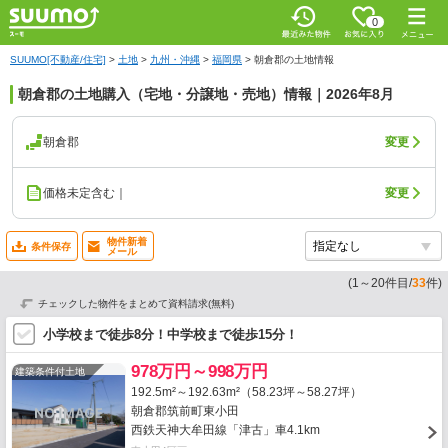
0
SUUMO[不動産/住宅]
>
土地
>
九州・沖縄
>
福岡県
>
朝倉郡の土地情報
朝倉郡の土地購入（宅地・分譲地・売地）情報｜2026年8月
朝倉郡
変更
価格未定含む｜
変更
物件新着
条件保存
メール
(
1
～
20
件目/
33
件)
チェックした物件をまとめて資料請求(無料)
小学校まで徒歩8分！中学校まで徒歩15分！
978万円～998万円
建築条件付土地
192.5m²～192.63m²（58.23坪～58.27坪）
朝倉郡筑前町東小田
西鉄天神大牟田線「津古」車4.1km