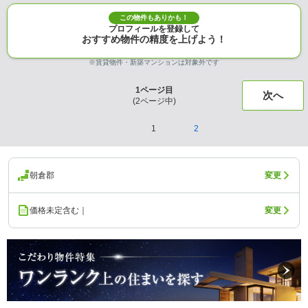
この物件もありかも！
プロフィールを登録して
おすすめ物件の精度を上げよう！
※賃貸物件・新築マンションは対象外です
1
ページ目
次へ
(
2
ページ中)
1
2
朝倉郡
変更
価格未定含む｜
変更