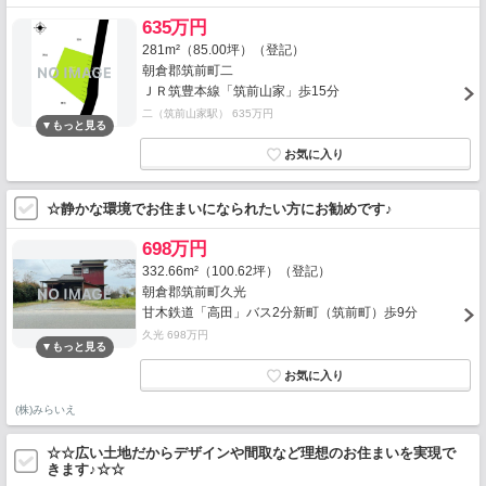
635万円
281m²（85.00坪）（登記）
朝倉郡筑前町二
ＪＲ筑豊本線「筑前山家」歩15分
二（筑前山家駅） 635万円
☆静かな環境でお住まいになられたい方にお勧めです♪
698万円
332.66m²（100.62坪）（登記）
朝倉郡筑前町久光
甘木鉄道「高田」バス2分新町（筑前町）歩9分
久光 698万円
(株)みらいえ
☆☆広い土地だからデザインや間取など理想のお住まいを実現で
きます♪☆☆