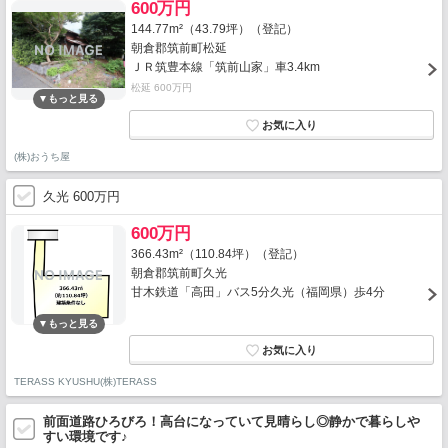
600万円
144.77m²（43.79坪）（登記）
朝倉郡筑前町松延
ＪＲ筑豊本線「筑前山家」車3.4km
松延 600万円
(株)おうち屋
久光 600万円
600万円
366.43m²（110.84坪）（登記）
朝倉郡筑前町久光
甘木鉄道「高田」バス5分久光（福岡県）歩4分
TERASS KYUSHU(株)TERASS
前面道路ひろびろ！高台になっていて見晴らし◎静かで暮らしや
すい環境です♪