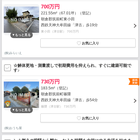
700万円
221.55m²（67.01坪）（登記）
朝倉郡筑前町東小田
西鉄天神大牟田線「津古」歩19分
東小田（津古駅） 700万円
(株)みらいえ
☆解体更地・測量渡しで初期費用を抑えられ、すぐに建築可能で
す♪
730万円
183.5m²（登記）
朝倉郡筑前町篠隈
西鉄天神大牟田線「津古」歩54分
篠隈（津古駅） 730万円
(株)おうち屋