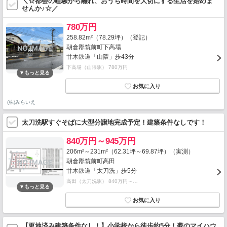
＼☆都会の喧騒から離れ、おうち時間を大切にする生活を始めま
せんか♪☆／
780万円
258.82m²（78.29坪）（登記）
朝倉郡筑前町下高場
甘木鉄道「山隈」歩43分
下高場（山隈駅） 780万円
(株)みらいえ
太刀洗駅すぐそばに大型分譲地完成予定！建築条件なしです！
840万円～945万円
206m²～231m²（62.31坪～69.87坪）（実測）
朝倉郡筑前町高田
甘木鉄道「太刀洗」歩5分
高田（太刀洗駅） 840万円～…
【更地済み建築条件なし！】小学校から徒歩約5分！夢のマイハウ