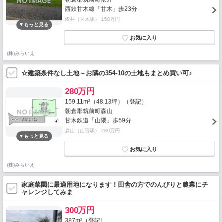
西鉄甘木線「甘木」歩23分
依井（甘木駅） 150万円
(株)みらいえ
☆建築条件なし土地～お隣の354-10の土地もまとめ買い可♪
280万円
159.11m²（48.13坪）（登記）
朝倉郡筑前町森山
甘木鉄道「山隈」歩59分
森山（山隈駅） 280万円
(株)みらいえ
家庭菜園に最適用地になります！田舎の方でのんびりと農業にチ
ャレンジしてみま
300万円
387m²（登記）