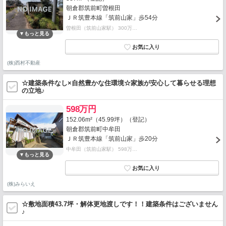
朝倉郡筑前町曽根田
ＪＲ筑豊本線「筑前山家」歩54分
曽根田（筑前山家駅） 300万…
(株)西村不動産
☆建築条件なし×自然豊かな住環境☆家族が安心して暮らせる理想
の立地♪
598万円
152.06m²（45.99坪）（登記）
朝倉郡筑前町中牟田
ＪＲ筑豊本線「筑前山家」歩20分
中牟田（筑前山家駅） 598万…
(株)みらいえ
☆敷地面積43.7坪・解体更地渡しです！！建築条件はございません
♪