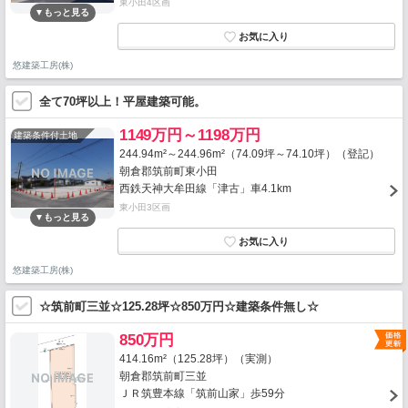
東小田4区画
悠建築工房(株)
全て70坪以上！平屋建築可能。
1149万円～1198万円
建築条件付土地
244.94m²～244.96m²（74.09坪～74.10坪）（登記）
朝倉郡筑前町東小田
西鉄天神大牟田線「津古」車4.1km
東小田3区画
悠建築工房(株)
☆筑前町三並☆125.28坪☆850万円☆建築条件無し☆
850万円
414.16m²（125.28坪）（実測）
朝倉郡筑前町三並
ＪＲ筑豊本線「筑前山家」歩59分