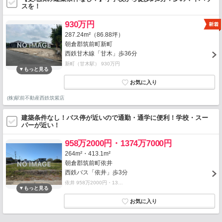
スを！
930万円
287.24m²（86.88坪）
朝倉郡筑前町新町
西鉄甘木線「甘木」歩36分
新町（甘木駅） 930万円
(株)駅前不動産西鉄筑紫店
建築条件なし！バス停が近いので通勤・通学に便利！学校・スー
パーが近い！
958万2000円・1374万7000円
264m²・413.1m²
朝倉郡筑前町依井
西鉄バス「依井」歩3分
依井 958万2000円・13…