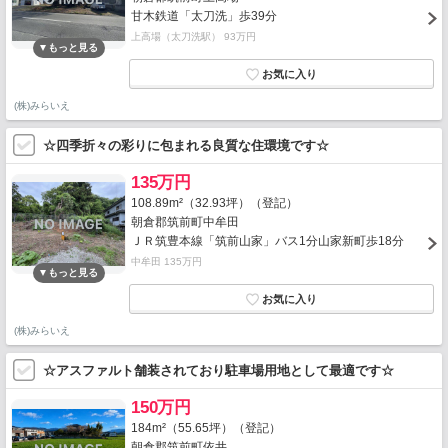
甘木鉄道「太刀洗」歩39分
上高場（太刀洗駅） 93万円
(株)みらいえ
☆四季折々の彩りに包まれる良質な住環境です☆
135万円
108.89m²（32.93坪）（登記）
朝倉郡筑前町中牟田
ＪＲ筑豊本線「筑前山家」バス1分山家新町歩18分
中牟田 135万円
(株)みらいえ
☆アスファルト舗装されており駐車場用地として最適です☆
150万円
184m²（55.65坪）（登記）
朝倉郡筑前町依井