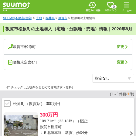
0
SUUMO[不動産/住宅]
>
土地
>
福井県
>
敦賀市
>
松原町の土地情報
敦賀市松原町の土地購入（宅地・分譲地・売地）情報｜2026年8月
敦賀市/松原町
変更
価格未定含む｜
変更
チェックした物件をまとめて資料請求（無料）
(
1
～
1
件目/
1
件)
松原町（敦賀駅） 300万円
300万円
109.71m²（33.18坪）（登記）
敦賀市松原町
ＪＲ北陸本線「敦賀」歩34分