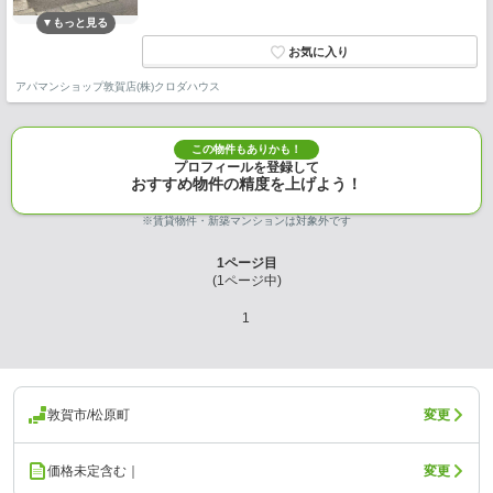
アパマンショップ敦賀店(株)クロダハウス
この物件もありかも！
プロフィールを登録して
おすすめ物件の精度を上げよう！
※賃貸物件・新築マンションは対象外です
1
ページ目
(
1
ページ中)
1
敦賀市/松原町
変更
価格未定含む｜
変更