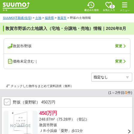
0
SUUMO[不動産/住宅]
>
土地
>
福井県
>
敦賀市
>
野坂の土地情報
敦賀市野坂の土地購入（宅地・分譲地・売地）情報｜2026年8月
敦賀市/野坂
変更
価格未定含む｜
変更
チェックした物件をまとめて資料請求（無料）
(
1
～
2
件目/
2
件)
野坂（粟野駅） 450万円
450万円
248.87m²（75.28坪）（登記）
敦賀市野坂
ＪＲ小浜線「粟野」歩11分