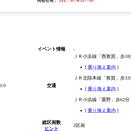
問合せ先：
TEL：0776-21-7787
イベント情報
-
ＪＲ小浜線「西敦賀」歩18
[
乗り換え案内
]
ＪＲ北陸本線「敦賀」歩33
-9
交通
[
乗り換え案内
]
ＪＲ小浜線「粟野」歩62分
[
乗り換え案内
]
総区画数
2区画
ヒント