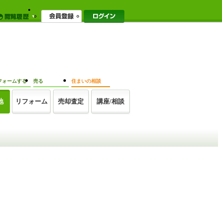
フォームする
売る
住まいの相談
地
リフォーム
売却査定
講座/相談