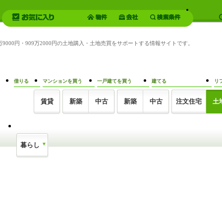
9万9000円・909万2000円の土地購入・土地売買をサポートする情報サイトです。
借りる
マンションを買う
一戸建てを買う
建てる
リ
賃貸
新築
中古
新築
中古
注文住宅
土
暮らし