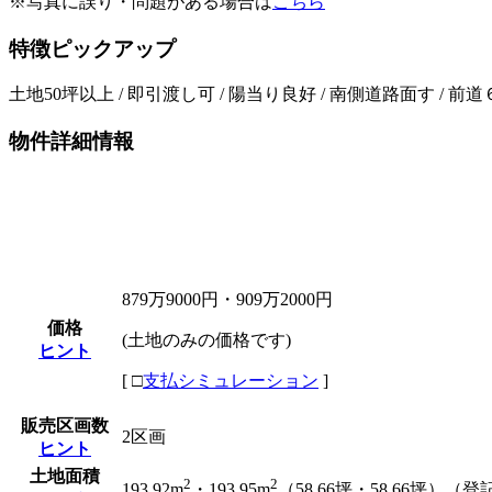
※写真に誤り・問題がある場合は
こちら
特徴ピックアップ
土地50坪以上 / 即引渡し可 / 陽当り良好 / 南側道路面す / 前道
物件詳細情報
879万9000円・909万2000円
価格
(土地のみの価格です)
ヒント
[
□
支払シミュレーション
]
販売区画数
2区画
ヒント
土地面積
2
2
193.92m
・193.95m
（58.66坪・58.66坪）（登