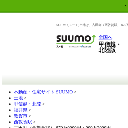
SUUMO(スーモ)土地は、古田刈（西敦賀駅） 87
全国へ
甲信越・
北陸版
不動産・住宅サイト SUUMO
>
土地
>
甲信越・北陸
>
福井県
>
敦賀市
>
西敦賀駅
>
古田刈（西敦賀駅） 879万9000円・909万2000円