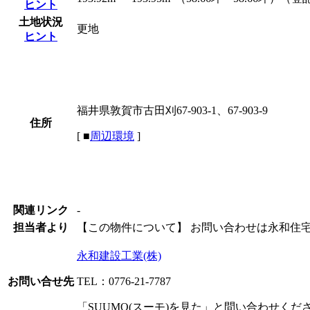
ヒント
土地状況
更地
ヒント
福井県敦賀市古田刈67-903-1、67-903-9
住所
[
■
周辺環境
]
関連リンク
-
担当者より
【この物件について】
お問い合わせは永和住宅敦賀
永和建設工業(株)
お問い合せ先
TEL：0776-21-7787
「SUUMO(スーモ)を見た」と問い合わせくだ