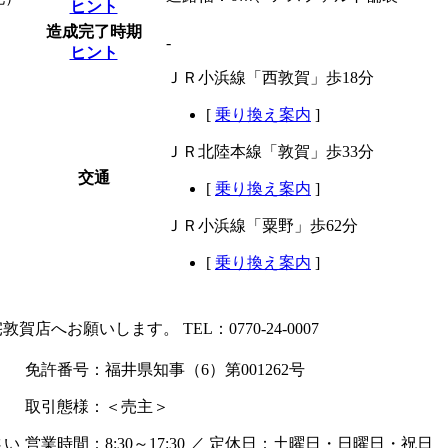
ヒント
造成完了時期
-
ヒント
ＪＲ小浜線「西敦賀」歩18分
[
乗り換え案内
]
ＪＲ北陸本線「敦賀」歩33分
交通
[
乗り換え案内
]
ＪＲ小浜線「粟野」歩62分
[
乗り換え案内
]
店へお願いします。 TEL：0770-24-0007
免許番号：福井県知事（6）第001262号
取引態様：＜売主＞
さい
営業時間：8:30～17:30 ／ 定休日：土曜日・日曜日・祝日