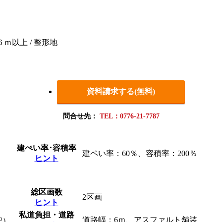
６ｍ以上 / 整形地
資料請求する(無料)
問合せ先：
TEL：0776-21-7787
建ぺい率･容積率
建ペい率：60％、容積率：200％
ヒント
総区画数
2区画
ヒント
私道負担・道路
道路幅：6ｍ、アスファルト舗装
記）