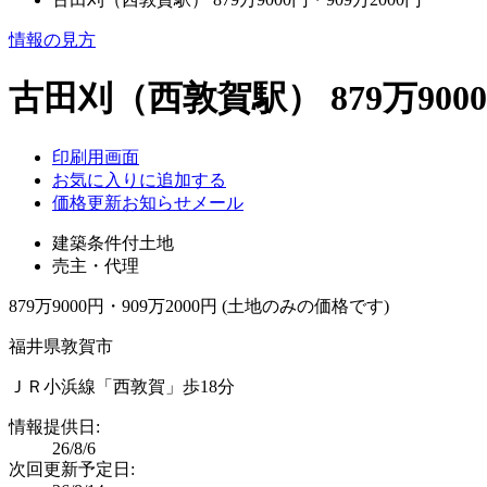
情報の見方
古田刈（西敦賀駅） 879万9000
印刷用画面
お気に入りに追加する
価格更新お知らせメール
建築条件付土地
売主・代理
879万9000円・909万2000円 (土地のみの価格です)
福井県敦賀市
ＪＲ小浜線「西敦賀」歩18分
情報提供日:
26/8/6
次回更新予定日: