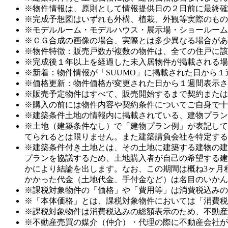
※物件情報は、原則として情報提供日の２日前に最終確
※完成予想図はいずれも外構、植栽、外観等実際のもの
※モデルルーム・モデルハウス・展示場・ショールーム
※ＣＧ合成の画像の場合、実際とは多少異なる場合があ
※物件特徴：販売戸数が複数の物件は、全ての住戸に該
※完成後１年以上を経過した未入居物件が掲載される場
※新着：物件情報が「SUUMO」に掲載された日から
※価格更新：物件価格が変更された日から１週間表示さ
※販売予定物件はすべて、販売開始するまで契約または
※購入の前には物件内容や契約条件についてご自身で十
※建築条件土地の情報内に掲載されている、建物プラン
※土地（建築条件なし）で「建物プラン例」が表記して
てられるとは限りません。また建築請負会社を特定する
※建築条件付き土地とは、その土地に建築する建物の建
プランを協議するため、土地購入者が自己の希望する建
かにより結論を出します。なお、この期間は概ね3ヶ月
かかった代金（土地代金、手付金など）は名目のいかん
※課税対象物件の「価格」や「費用等」は消費税込みの
※「本体価格」とは、課税対象物件においては「消費税
※課税対象物件は消費税込みの総額表示のため、不動産
※不動産売買の媒介（仲介）・代理の際に不動産会社が