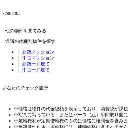
72988403
他の物件を見てみる
近隣の他種別物件を探す
｜
新築マンション
｜
中古マンション
｜
新築一戸建て
｜
中古一戸建て
あなたのチェック履歴
※価格は物件の代金総額を表示しており、消費税が課税さ
※写真に写っている、またはパース（絵）や間取り図に
※敷地権利が定期借地権のものは価格に権利金を含みま
※建築条件付き土地価格には、建物価格は含まれません