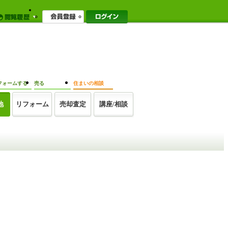
フォームする
売る
住まいの相談
地
リフォーム
売却査定
講座/相談