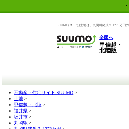
SUUMO(スーモ)土地は、丸岡町猪爪３ 1278
全国へ
甲信越・
北陸版
不動産・住宅サイト SUUMO
>
土地
>
甲信越・北陸
>
福井県
>
坂井市
>
丸岡駅
>
丸岡町猪爪３ 1278万円
>