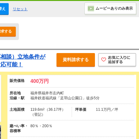
ムービーありのみ表示
替え
リセット
請求する
応相談）立地条件が
資料請求する
対応可能！
販売価格
400万円
所在地
福井県福井市左内町
沿線・駅
福井鉄道福武線「足羽山公園口」徒歩5分
土地面積
119.6m
2
（36.17坪）
坪単価
11.1万円／坪
（登記）
建ぺい率・
80％・200％
容積率