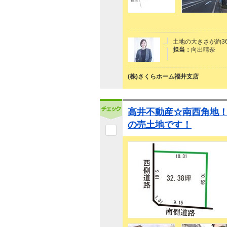
土地の大きさが約3
担当：
向出晴奈
(株)さくらホーム福井支店
高井不動産☆南西角地
の売土地です！