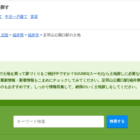
ら探す
て
|
中古一戸建て
|
賃貸
・北陸
>
福井県
>
福井市
> 足羽山公園口駅の土地
で土地を買って家づくりをご検討中ですか？SUUMO(スーモ)なら土地探しに必要
最新情報・新着情報もこまめにチェックしてみてください。足羽山公園口駅(福井県
るのもおすすめです。しっかり情報収集して、納得のいく土地探しをしてください。
検索する