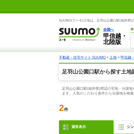
SUUMO(スーモ)土地は、足羽山公園口駅(福井
全国へ
借
甲信越・
北陸版
不動産・住宅サイト SUUMO
>
土地
>
甲信越
足羽山公園口駅から探す土地
足羽山公園口駅(福井県)周辺の宅地・分譲地
ます。人気のこだわり条件から分譲地を検索
2
件
通常表示
シン