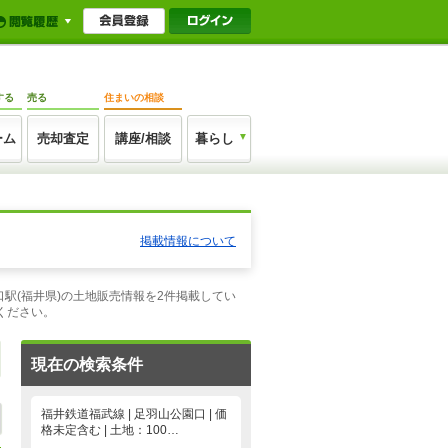
する
売る
住まいの相談
ーム
売却査定
講座/相談
暮らし
掲載情報について
口駅(福井県)の土地販売情報を2件掲載してい
ください。
現在の検索条件
福井鉄道福武線 | 足羽山公園口 | 価
格未定含む | 土地：100…