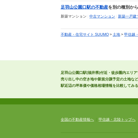
足羽山公園口駅の不動産
を別の種別か
新築マンション
|
中古マンション
|
新築一戸建
不動産・住宅サイト SUUMO
>
土地
>
甲信越
足羽山公園口駅(福井県)付近・徒歩圏内エリア
売り出し中の空き地や新規分譲予定の土地など
駅近辺の坪単価や価格相場情報を比較してみ
全国の不動産情報へ
|
甲信越・北陸トップへ