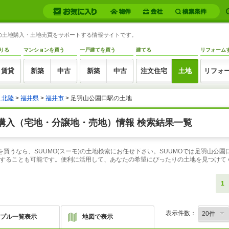
県)の土地購入・土地売買をサポートする情報サイトです。
りる
マンションを買う
一戸建てを買う
建てる
リフォーム
賃貸
新築
中古
新築
中古
注文住宅
土地
リフォ
・北陸
>
福井県
>
福井市
> 足羽山公園口駅の土地
購入（宅地・分譲地・売地）情報 検索結果一覧
を買うなら、SUUMO(スーモ)の土地検索にお任せ下さい。SUUMOでは足羽山公園
することも可能です。便利に活用して、あなたの希望にぴったりの土地を見つけて
1
表示件数：
プル一覧表示
地図で表示