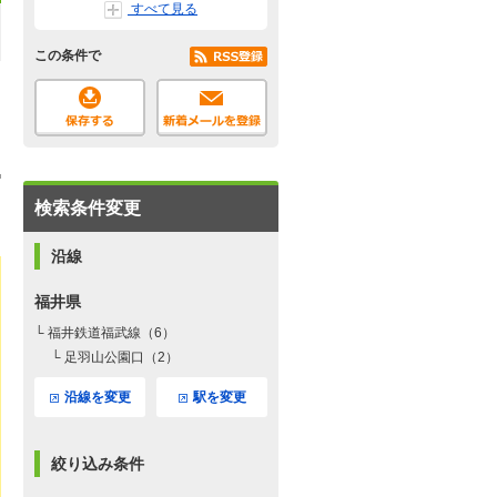
すべて見る
この条件で
検索条件変更
沿線
福井県
└ 福井鉄道福武線（6）
└ 足羽山公園口（2）
沿線を変更
駅を変更
絞り込み条件