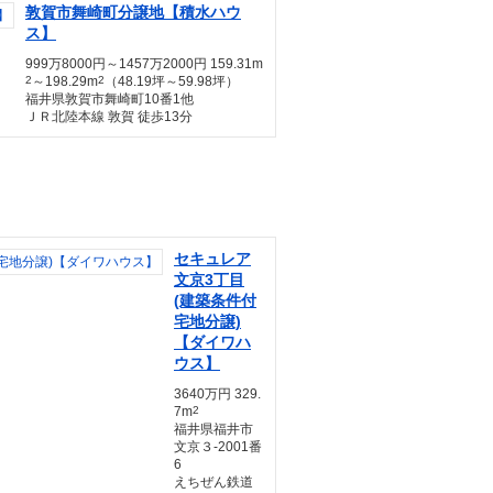
敦賀市舞崎町分譲地【積水ハウ
ス】
999万8000円～1457万2000円 159.31m
2
～198.29m
2
（48.19坪～59.98坪）
福井県敦賀市舞崎町10番1他
ＪＲ北陸本線 敦賀 徒歩13分
セキュレア
文京3丁目
(建築条件付
宅地分譲)
【ダイワハ
ウス】
3640万円 329.
7m
2
福井県福井市
文京３-2001番
6
えちぜん鉄道