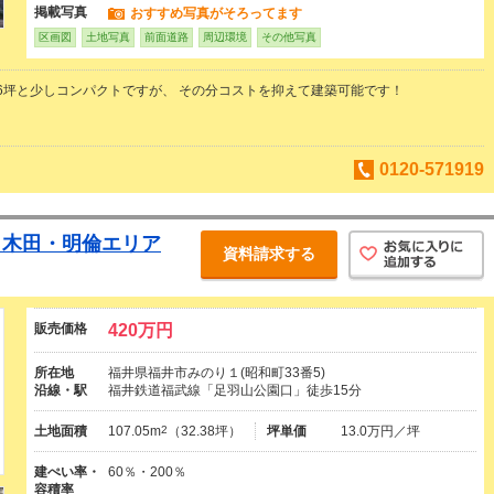
掲載写真
おすすめ写真がそろってます
区画図
土地写真
前面道路
周辺環境
その他写真
6坪と少しコンパクトですが、 その分コストを抑えて建築可能です！
0120-571919
！木田・明倫エリア
資料請求する
販売価格
420万円
所在地
福井県福井市みのり１(昭和町33番5)
沿線・駅
福井鉄道福武線「足羽山公園口」徒歩15分
土地面積
107.05m
2
（32.38坪）
坪単価
13.0万円／坪
建ぺい率・
60％・200％
容積率