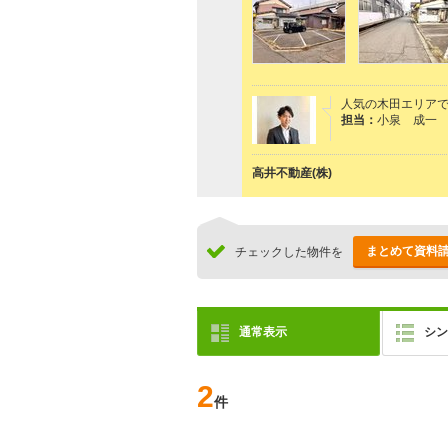
人気の木田エリア
担当：
小泉 成一
高井不動産(株)
まとめて資料
チェックした物件を
通常表示
シン
2
件