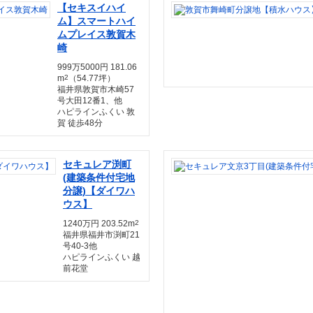
【セキスイハイ
ム】スマートハイ
ムプレイス敦賀木
崎
999万5000円 181.06
m
2
（54.77坪）
福井県敦賀市木崎57
号大田12番1、他
ハピラインふくい 敦
賀 徒歩48分
セキュレア渕町
(建築条件付宅地
分譲)【ダイワハ
ウス】
1240万円 203.52m
2
福井県福井市渕町21
号40-3他
ハピラインふくい 越
前花堂