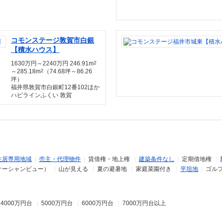
コモンステージ敦賀市白銀
【積水ハウス】
1630万円～2240万円 246.91m
2
～285.18m
2
（74.68坪～86.26
坪）
福井県敦賀市白銀町12番102ほか
ハピラインふくい 敦賀
住居専用地域
|
売主・代理物件
|
賃借権・地上権
|
建築条件なし
|
定期借地権
|
オーシャンビュー）
|
山が見える
|
夏の避暑地
|
家庭菜園付き
|
平坦地
|
ゴル
|
4000万円台
|
5000万円台
|
6000万円台
|
7000万円台以上