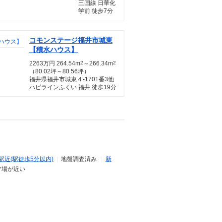
三国線 日華化
学前 徒歩7分
コモンステージ福井市城東
【積水ハウス】
2263万円 264.54m
2
～266.34m
2
（80.02坪～80.56坪）
福井県福井市城東４-1701番3他
ハピラインふくい 福井 徒歩19分
駅近(駅徒歩5分以内)
|
地盤調査済み
|
新
フ場が近い