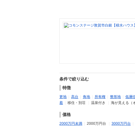
条件で絞り込む
特徴
更地
|
高台
|
角地
|
所有権
|
整形地
|
低層
着
|
移住・別荘
|
温泉付き
|
海が見える（
価格
2000万円未満
|
2000万円台
|
3000万円台