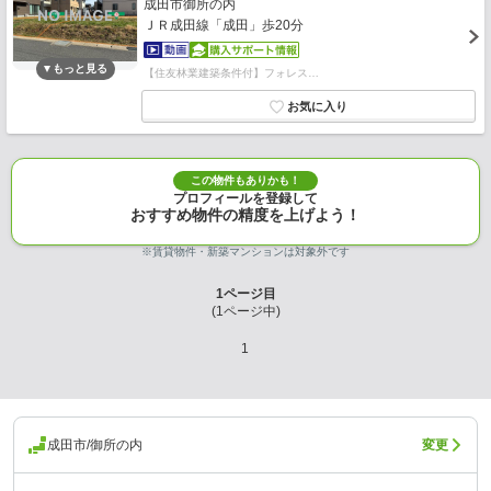
成田市御所の内
ＪＲ成田線「成田」歩20分
【住友林業建築条件付】フォレス…
この物件もありかも！
プロフィールを登録して
おすすめ物件の精度を上げよう！
※賃貸物件・新築マンションは対象外です
1
ページ目
(
1
ページ中)
1
成田市/御所の内
変更