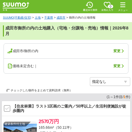
0
SUUMO[不動産/住宅]
>
土地
>
千葉県
>
成田市
>
御所の内の土地情報
成田市御所の内の土地購入（宅地・分譲地・売地）情報｜2026年8
月
成田市/御所の内
変更
価格未定含む｜
変更
チェックした物件をまとめて資料請求（無料）
(
1
～
1
件目/
1
件)
【住友林業】ラスト1区画のご案内／50坪以上／生活利便施設が徒
歩圏内
2570万円
建築条件付土地
165.66m²（50.11坪）