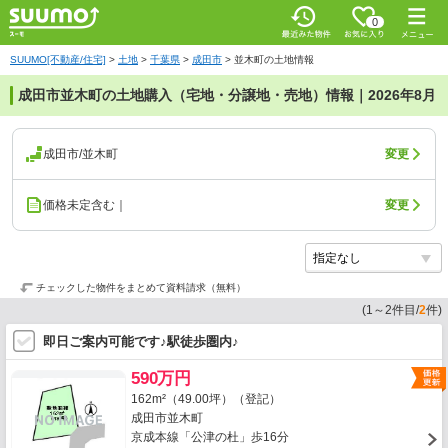
0
SUUMO[不動産/住宅]
>
土地
>
千葉県
>
成田市
>
並木町の土地情報
成田市並木町の土地購入（宅地・分譲地・売地）情報｜2026年8月
成田市/並木町
変更
価格未定含む｜
変更
チェックした物件をまとめて資料請求（無料）
(
1
～
2
件目/
2
件)
即日ご案内可能です♪駅徒歩圏内♪
590万円
162m²（49.00坪）（登記）
成田市並木町
京成本線「公津の杜」歩16分